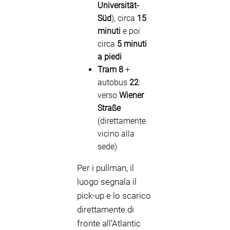
Universität-
Süd
), circa
15
minuti
e poi
circa
5 minuti
a piedi
Tram 8
+
autobus
22
:
verso
Wiener
Straße
(direttamente
vicino alla
sede)
Per i pullman, il
luogo segnala il
pick-up e lo scarico
direttamente di
fronte all’Atlantic