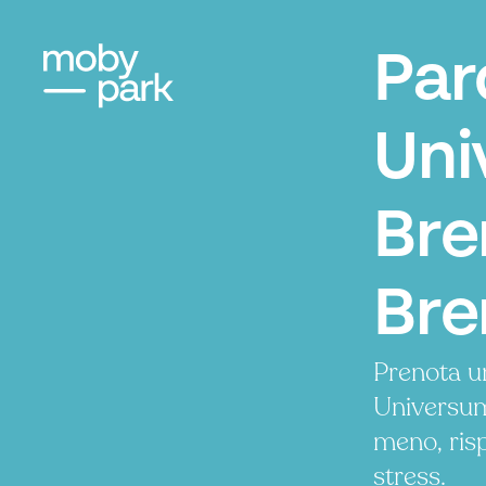
Par
Uni
Bre
Br
Prenota u
Universu
meno, ris
stress.