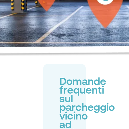
Domande
frequenti
sul
parcheggio
vicino
ad