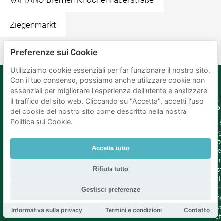
VAPIANO Bremen Knochenhauerstraße
Ziegenmarkt
Preferenze sui Cookie
Utilizziamo cookie essenziali per far funzionare il nostro sito.
Con il tuo consenso, possiamo anche utilizzare cookie non
essenziali per migliorare l'esperienza dell'utente e analizzare
Mobypark
Lingua
La 
il traffico del sito web. Cliccando su "Accetta", accetti l'uso
B.V.
Co
dei cookie del nostro sito come descritto nella nostra
Tedesco
Politica sui Cookie.
Inglese
Chi
Spagnolo
Blo
Francia
Aiut
Accetta tutto
Italian
Offe
Olandese
Sta
Rifiuta tutto
Sost
Affil
Term
Gestisci preferenze
cond
Priv
Informativa sulla privacy
Termini e condizioni
Contatto
Pref