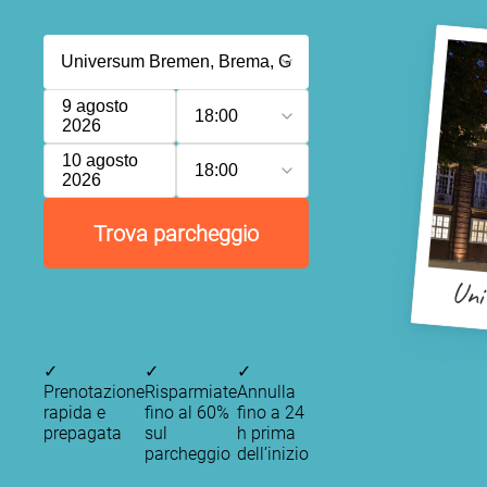
9 agosto
18:00
2026
10 agosto
18:00
2026
Trova parcheggio
Uni
✓
✓
✓
Prenotazione
Risparmiate
Annulla
rapida e
fino al 60%
fino a 24
prepagata
sul
h prima
parcheggio
dell’inizio