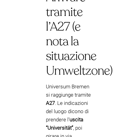
tramite
l’A27 (e
nota la
situazione
Umweltzone)
Universum Bremen
si raggiunge tramite
A27
. Le indicazioni
del luogo dicono di
prendere l’
uscita
“Universität”
, poi
girare in via