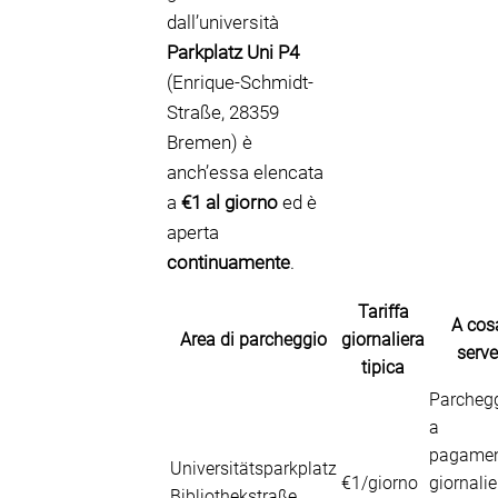
dall’università
Parkplatz Uni P4
(Enrique-Schmidt-
Straße, 28359
Bremen) è
anch’essa elencata
a
€1 al giorno
ed è
aperta
continuamente
.
Tariffa
A cos
Area di parcheggio
giornaliera
serve
tipica
Parcheg
a
pagame
Universitätsparkplatz
€1/giorno
giornalie
Bibliothekstraße