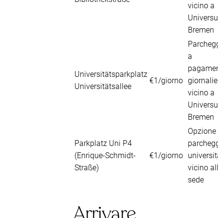
vicino a
Univers
Bremen
Parcheg
a
pagame
Universitätsparkplatz
€1/giorno
giornalie
Universitätsallee
vicino a
Univers
Bremen
Opzione 
Parkplatz Uni P4
parcheg
(Enrique-Schmidt-
€1/giorno
universit
Straße)
vicino al
sede
Arrivare