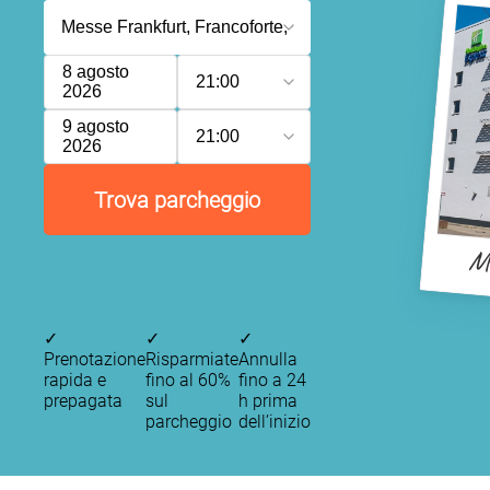
8 agosto
21:00
2026
9 agosto
21:00
2026
Trova parcheggio
Me
✓
✓
✓
Prenotazione
Risparmiate
Annulla
rapida e
fino al 60%
fino a 24
prepagata
sul
h prima
parcheggio
dell’inizio