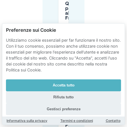
Quanto costa
parcheggiare
alla Messe
Frankfurt?
Preferenze sui Cookie
Dove posso
parcheggiare
Utilizziamo cookie essenziali per far funzionare il nostro sito.
vicino alla
Con il tuo consenso, possiamo anche utilizzare cookie non
Festhalle
essenziali per migliorare l'esperienza dell'utente e analizzare
Messe
il traffico del sito web. Cliccando su "Accetta", accetti l'uso
Frankfurt?
dei cookie del nostro sito come descritto nella nostra
Politica sui Cookie.
Posso
prenotare
online i
Accetta tutto
parcheggi
per Messe
Rifiuta tutto
Frankfurt?
Gestisci preferenze
Ci sono
parcheggi
Informativa sulla privacy
Termini e condizioni
Contatto
Park +