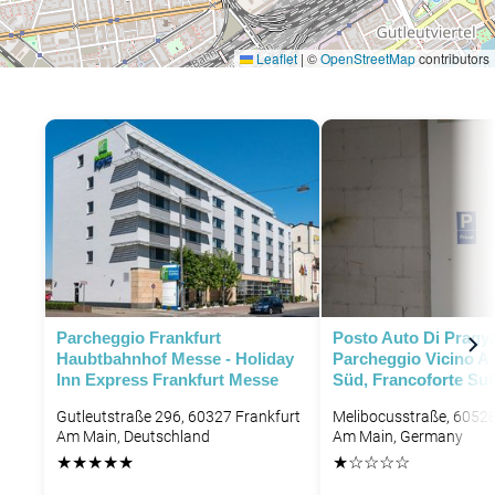
Leaflet
|
©
OpenStreetMap
contributors
P
Parcheggio Frankfurt
Posto Auto Di Pragya
P
Haubtbahnhof Messe - Holiday
Parcheggio Vicino A
Inn Express Frankfurt Messe
Süd, Francoforte Su
Gutleutstraße 296, 60327 Frankfurt
Melibocusstraße, 60528
Am Main, Deutschland
Am Main, Germany
★
★
★
★
★
★
☆
☆
☆
☆