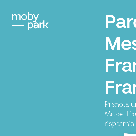
Par
Me
Fra
Fra
Prenota u
Messe Fra
risparmia