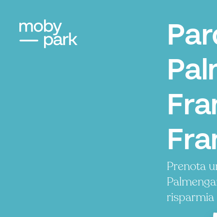
Par
Pal
Fra
Fra
Prenota u
Palmengar
risparmia