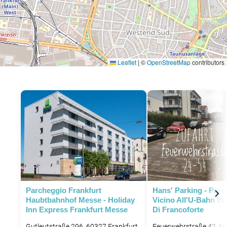
Leaflet
|
©
OpenStreetMap
contributors
P
Parcheggio Frankfurt
Hans' Parking - Parc
Haubtbahnhof Messe - Holiday
Vicino All'U-Bahn B
Inn Express Frankfurt Messe
Di Francoforte
Gutleutstraße 296, 60327 Frankfurt
Feuerwehrstraße 42, 6