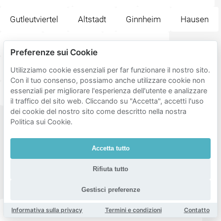
Gutleutviertel
Altstadt
Ginnheim
Hausen
Gallus
Dornbusch
Nordend-Ost
Preferenze sui Cookie
Sachsenhausen
Bornheim
Eckenheim
Utilizziamo cookie essenziali per far funzionare il nostro sito.
Con il tuo consenso, possiamo anche utilizzare cookie non
essenziali per migliorare l'esperienza dell'utente e analizzare
Ostend
Rödelheim
City West
il traffico del sito web. Cliccando su "Accetta", accetti l'uso
dei cookie del nostro sito come descritto nella nostra
Politica sui Cookie.
Destinazioni
popolari
Accetta tutto
vicino a
Palmengarten
Rifiuta tutto
Frankfurt
Gestisci preferenze
Informativa sulla privacy
Termini e condizioni
Contatto
Grüneburgpark
EXPERIMINTA ScienceCenter