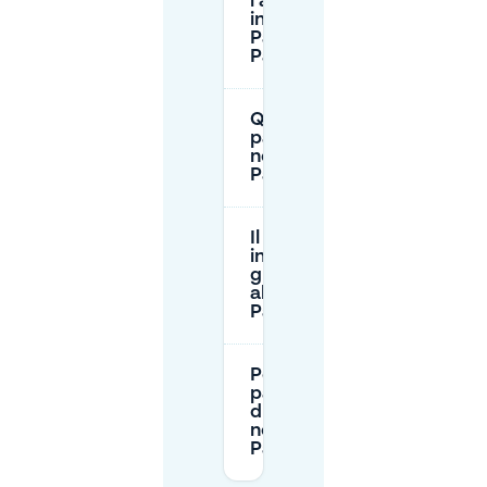
l'altezza di
ingresso del
Parkhaus
Palmengarten?
Quanto costa
parcheggiare
nel Parkhaus
Palmengarten?
Il parcheggio
in strada è
gratuito vicino
al
Palmengarten?
Posso
parcheggiare
durante la
notte vicino al
Palmengarten?