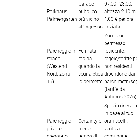
Garage
07:00–23:00;
Parkhaus
pubblico
altezza 2,10 m;
Palmengarten
più vicino
1,00 € per ora
all'ingresso
iniziata
Zona con
permesso
Parcheggio in
Fermata
residente;
strada
rapida
regole/tariffe p
(Westend
quando la
non residenti
Nord, zona
segnaletica
dipendono dai
16)
lo permette
parchimetri/se
(tariffe da
Autunno 2025)
Spazio riservat
in base ai tuoi
Parcheggio
Certainty e
orari scelti;
privato
meno
verifica
prenotato
tempo di
comunque i