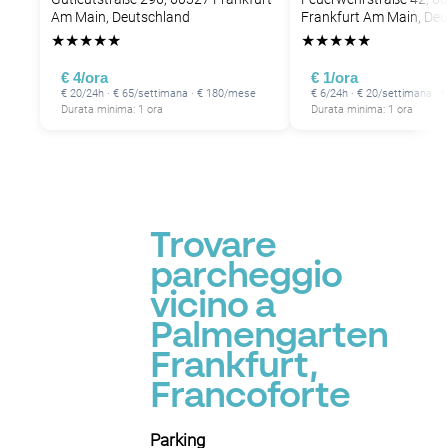
Am Main, Deutschland
Frankfurt Am Main, De
★
★
★
★
★
★
★
★
★
★
€ 4/ora
€ 1/ora
€ 20/24h · € 65/settimana · € 180/mese
€ 6/24h · € 20/settimana ·
Durata minima: 1 ora
Durata minima: 1 ora
P
Trovare
parcheggio
vicino a
Palmengarten
Frankfurt,
Francoforte
Parking