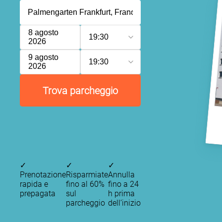
8 agosto
19:30
2026
9 agosto
19:30
2026
Trova parcheggio
✓
✓
✓
Prenotazione
Risparmiate
Annulla
rapida e
fino al 60%
fino a 24
prepagata
sul
h prima
parcheggio
dell’inizio