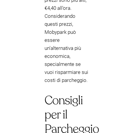
prezzi sono più alti,
€4,40 all'ora.
Considerando
questi prezzi,
Mobypark può
essere
un'alternativa più
economica,
specialmente se
vuoi risparmiare sui
costi di parcheggio.
Consigli
per il
Parcheggio