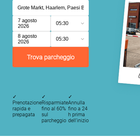
7 agosto
05:30
2026
8 agosto
05:30
2026
Trova parcheggio
✓
✓
✓
Prenotazione
Risparmiate
Annulla
rapida e
fino al 60%
fino a 24
prepagata
sul
h prima
parcheggio
dell’inizio