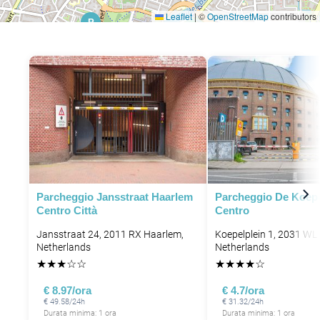
Leaflet
|
©
OpenStreetMap
contributors
P
Parcheggio Jansstraat Haarlem
Parcheggio De Koep
Centro Città
Centro
Jansstraat 24, 2011 RX Haarlem,
Koepelplein 1, 2031 WL
Netherlands
Netherlands
★
★
★
☆
☆
★
★
★
★
☆
€ 8.97/ora
€ 4.7/ora
€ 49.58/24h
€ 31.32/24h
Durata minima: 1 ora
Durata minima: 1 ora