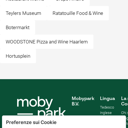
Teylers Museum
Ratatouille Food & Wine
Botermarkt
WOODSTONE Pizza and Wine Haarlem
Hortusplein
Mobypark
Lingua
La 
B.V.
Co
Tedesco
Inglese
Chi
Spagnolo
Blo
Preferenze sui Cookie
Francia
Aiut