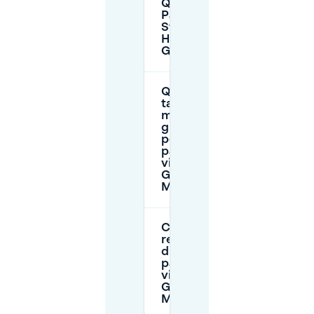
Quanto dista
Parkeergarage
Station
Haarlem dal
Grote Markt?
Qual è la
tariffa
massima
giornaliera
per il
parcheggio
vicino al
Grote
Markt?
Ci sono
restrizioni
di
parcheggio
vicino al
Grote
Markt?