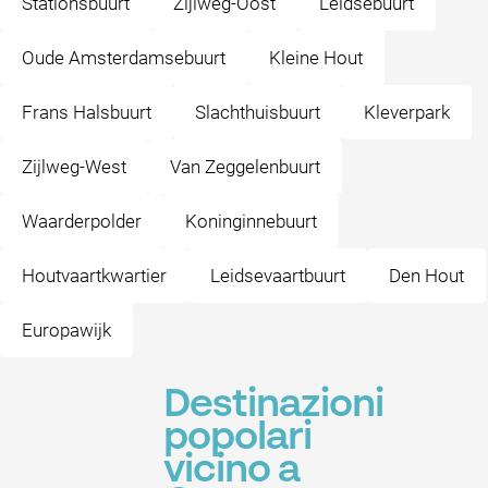
Stationsbuurt
Zijlweg-Oost
Leidsebuurt
Oude Amsterdamsebuurt
Kleine Hout
Frans Halsbuurt
Slachthuisbuurt
Kleverpark
Zijlweg-West
Van Zeggelenbuurt
Waarderpolder
Koninginnebuurt
Houtvaartkwartier
Leidsevaartbuurt
Den Hout
Europawijk
Destinazioni
popolari
vicino a