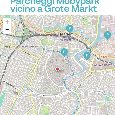
Parcheggi Mobypark
vicino a Grote Markt
+
P
−
P
P
P