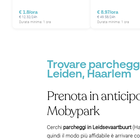
€ 1.8/ora
€ 8.97/ora
€ 12.32/24h
€ 49.58/24h
Durata minima: 1 ora
Durata minima: 1 ora
Trovare parcheggi
Leiden, Haarlem
Prenota in anticip
Mobypark
Cerchi
parcheggi in Leidsevaartbuurt
(Ha
quindi il modo più affidabile è arrivare