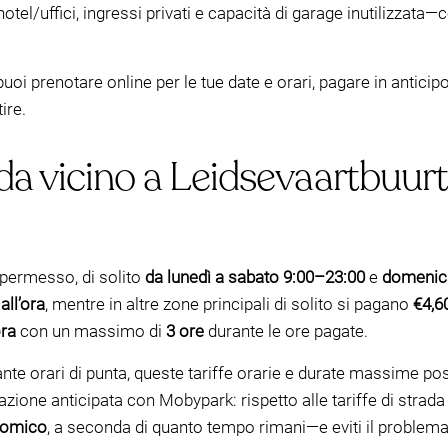
l/uffici, ingressi privati e capacità di garage inutilizzata—c
 puoi prenotare online per le tue date e orari, pagare in antici
ire.
da vicino a Leidsevaartbuurt
permesso, di solito
da lunedì a sabato 9:00–23:00
e
domenic
all’ora
, mentre in altre zone principali di solito si pagano
€4,60
ora
con un massimo di
3 ore
durante le ore pagate.
rante orari di punta, queste tariffe orarie e durate massime 
azione anticipata con Mobypark: rispetto alle tariffe di strad
nomico
, a seconda di quanto tempo rimani—e eviti il problema