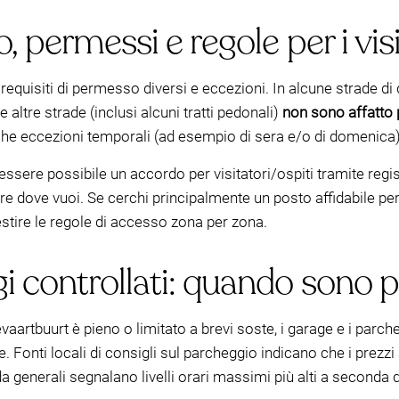
 permessi e regole per i visi
equisiti di permesso diversi e eccezioni. In alcune strade di qu
tre strade (inclusi alcuni tratti pedonali)
non sono affatto 
che eccezioni temporali (ad esempio di sera e/o di domenica)
essere possibile un accordo per visitatori/ospiti tramite reg
re dove vuoi. Se cerchi principalmente un posto affidabile per
estire le regole di accesso zona per zona.
controllati: quando sono più
vaartbuurt è pieno o limitato a brevi soste, i garage e i parch
 Fonti locali di consigli sul parcheggio indicano che i prezz
da generali segnalano livelli orari massimi più alti a seconda d