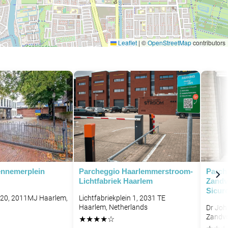
Leaflet
|
©
OpenStreetMap
contributors
ennemerplein
Parcheggio Haarlemmerstroom-
Parch
Lichtfabriek Haarlem
Zandv
Sicur
 20, 2011MJ Haarlem,
Lichtfabriekplein 1, 2031 TE
Haarlem, Netherlands
Dr Joh
Zandv
★
★
★
★
☆