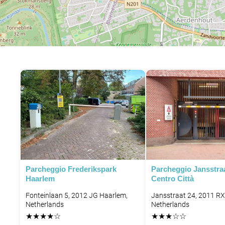
Parcheggio Frederikspark
Parcheggio Jansstra
Haarlem
Centro Città
Fonteinlaan 5, 2012 JG Haarlem,
Jansstraat 24, 2011 RX
Netherlands
Netherlands
★
★
★
★
☆
★
★
★
☆
☆