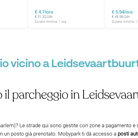
€ 4.7/ora
€ 5.94/ora
€ 31.32/24h
€ 49.58/24h
Durata minima: 1 ora
Durata minima: 1
o vicino a Leidsevaartbuur
o il parcheggio in Leidsevaa
arlem)? Le strade qui sono gestite con zone a pagamento e r
 con un posto già prenotato. Mobypark ti dà accesso a
posti aut