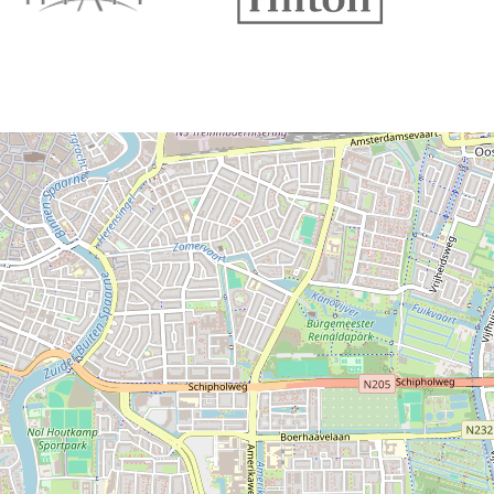
P
P
P