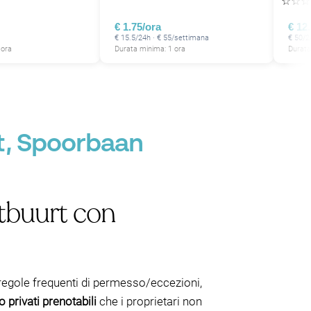
☆
☆
☆
€ 1.75/ora
€ 12
€ 15.5/24h · € 55/settimana
€ 50/2
 ora
Durata minima: 1 ora
Durata
t, Spoorbaan
rtbuurt con
egole frequenti di permesso/eccezioni,
o privati prenotabili
che i proprietari non