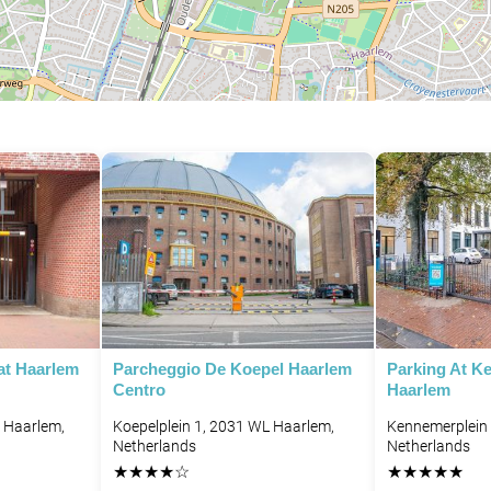
at Haarlem
Parcheggio De Koepel Haarlem
Parking At K
Centro
Haarlem
 Haarlem,
Koepelplein 1, 2031 WL Haarlem,
Kennemerplein
Netherlands
Netherlands
★
★
★
★
☆
★
★
★
★
★