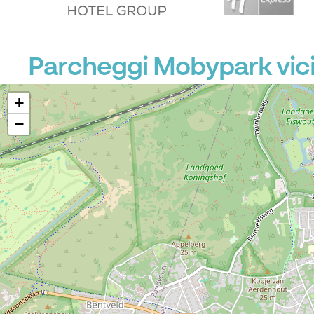
Parcheggi Mobypark vici
+
−