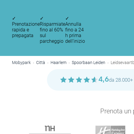
✓
✓
✓
Prenotazione
Risparmiate
Annulla
rapida e
fino al 60%
fino a 24
prepagata
sul
h prima
parcheggio
dell’inizio
Mobypark
Città
Haarlem
Spoorbaan Leiden
Leidsevaart
4,6
da 28.000+ 
Prenota un p