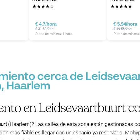
★
★
★
★
☆
★
★
★
★
★
€ 4.7/hora
€ 5.94/hora
€ 31.32/24h
€ 49.58/24h
Duración mínima: 1 hora
Duración mínima:
miento cerca de Leidsevaar
, Haarlem
ento en Leidsevaartbuurt 
urt
(Haarlem)? Las calles de esta zona están gestionadas co
ción más fiable es llegar con un espacio ya reservado. Moby