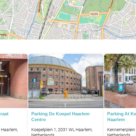
raat
Parking De Koepel Haarlem
Parking At K
Centro
Haarlem
 Haarlem,
Koepelplein 1, 2031 WL Haarlem,
Kennemerplein
Netherlands
Netherlands