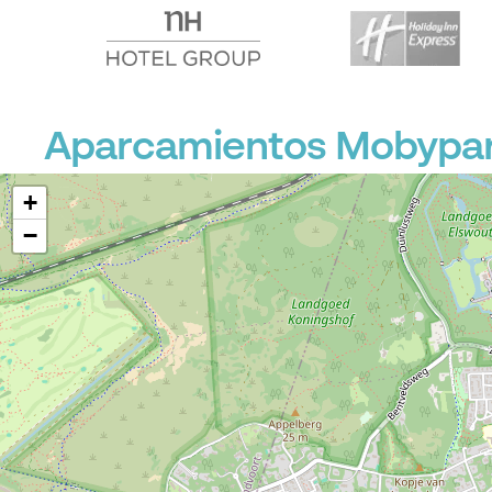
Aparcamientos Mobypark
+
−