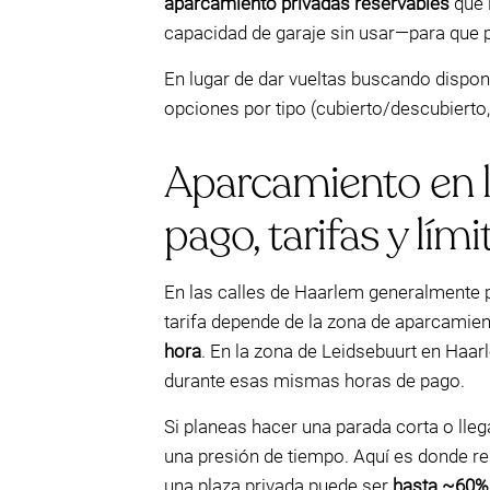
aparcamiento privadas reservables
que 
capacidad de garaje sin usar—para que p
En lugar de dar vueltas buscando dispon
opciones por tipo (cubierto/descubierto, 
Aparcamiento en la
pago, tarifas y lími
En las calles de Haarlem generalmente
tarifa depende de la zona de aparcamien
hora
. En la zona de Leidsebuurt en Haar
durante esas mismas horas de pago.
Si planeas hacer una parada corta o lle
una presión de tiempo. Aquí es donde re
una plaza privada puede ser
hasta ~60%