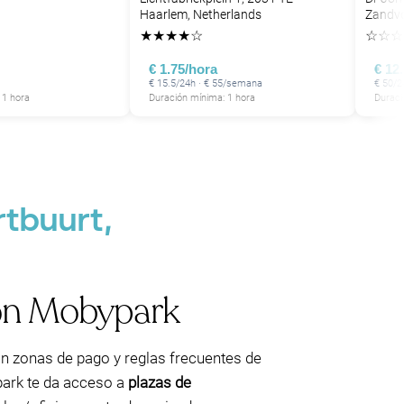
Haarlem, Netherlands
Zandv
★
★
★
★
☆
☆
☆
☆
€ 1.75/hora
€ 12
€ 15.5/24h · € 55/semana
€ 50/2
 1 hora
Duración mínima: 1 hora
Duraci
tbuurt,
con Mobypark
n zonas de pago y reglas frecuentes de
park te da acceso a
plazas de