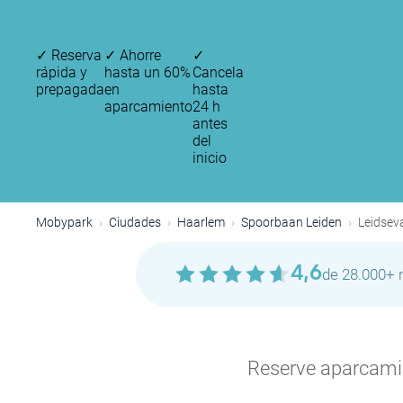
✓
Reserva
✓
Ahorre
✓
rápida y
hasta un 60%
Cancela
prepagada
en
hasta
aparcamiento
24 h
antes
del
inicio
Mobypark
Ciudades
Haarlem
Spoorbaan Leiden
Leidsev
4,6
de 28.000+ 
Reserve aparcamien