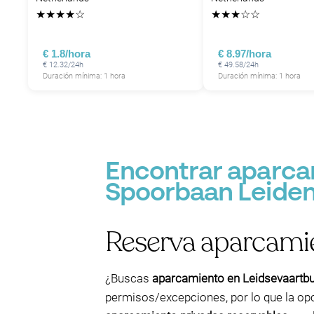
★
★
★
★
☆
★
★
★
☆
☆
€ 1.8/hora
€ 8.97/hora
€ 12.32/24h
€ 49.58/24h
Duración mínima: 1 hora
Duración mínima: 1 hora
Encontrar aparca
Spoorbaan Leiden
Reserva aparcami
¿Buscas
aparcamiento en Leidsevaartbu
permisos/excepciones, por lo que la op