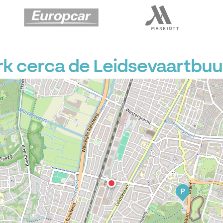
 cerca de Leidsevaartbuu
P