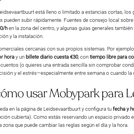
Leidsevaartbuurt está lleno o limitado a estancias cortas, lo
s pueden subir rápidamente. Fuentes de consejo local sobr
70/h
en la zona del centro, y algunas guías generales también
ón y la instalación.
merciales cercanas con sus propios sistemas. Por ejemplo,
or hora
y un
billete diario cuesta €30
, con
tiempo libre para c
cuentos (o quieres una entrada sencilla sin comprobar condi
ecisión y el estrés—especialmente entre semana o cuando l
cómo usar Mobypark para L
eda en la página de Leidsevaartbuurt y configura tu
fecha y h
opción cubierta). Como estás reservando un espacio privado 
na zona que puede cambiar las reglas según el día y la hora.