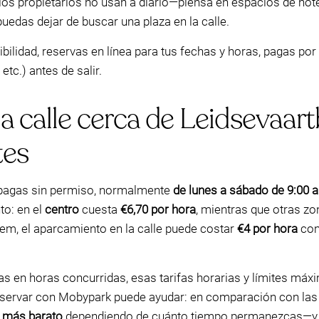
los propietarios no usan a diario—piensa en espacios de hote
uedas dejar de buscar una plaza en la calle.
ibilidad, reservas en línea para tus fechas y horas, pagas p
etc.) antes de salir.
 calle cerca de Leidsevaart
tes
 pagas sin permiso, normalmente
de lunes a sábado de 9:00 a
to: en el
centro
cuesta
€6,70 por hora
, mientras que otras zo
lem, el aparcamiento en la calle puede costar
€4 por hora
con
gas en horas concurridas, esas tarifas horarias y límites m
servar con Mobypark puede ayudar: en comparación con las ta
 más barato
dependiendo de cuánto tiempo permanezcas—y ev