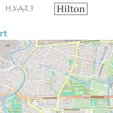
P
P
P
P
rt