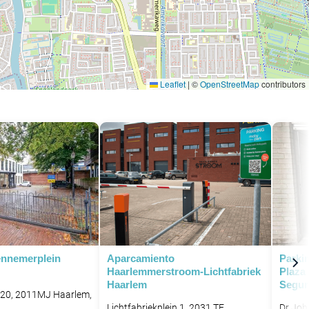
Leaflet
|
©
OpenStreetMap
contributors
ennemerplein
Aparcamiento
Parki
Haarlemmerstroom-Lichtfabriek
Plaza
Haarlem
Segur
 20, 2011MJ Haarlem,
Lichtfabriekplein 1, 2031 TE
Dr Joh