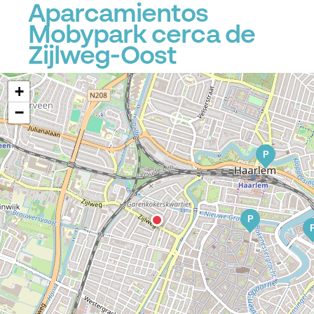
Aparcamientos
Mobypark cerca de
Zijlweg-Oost
+
−
P
P