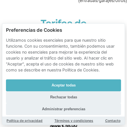
(entradas/garajes/otros)
Tarifas de
Preferencias de Cookies
aparcamiento
de Mobypark
Utilizamos cookies esenciales para que nuestro sitio
funcione. Con su consentimiento, también podemos usar
cerca de
cookies no esenciales para mejorar la experiencia del
Zijlweg-Oost
usuario y analizar el tráfico del sitio web. Al hacer clic en
"Aceptar", acepta el uso de cookies de nuestro sitio web
Tiempo de aparcamiento
como se describe en nuestra Política de Cookies.
Tarifas de aparcamiento Mobypark
1 hora de aparcamiento
Aceptar todas
€ 1.75
desde
Rechazar todas
24 horas de aparcamiento
€ 12.32
Administrar preferencias
desde
1 semana de aparcamiento
Política de privacidad
Términos y condiciones
Contacto
€ 55.00
desde