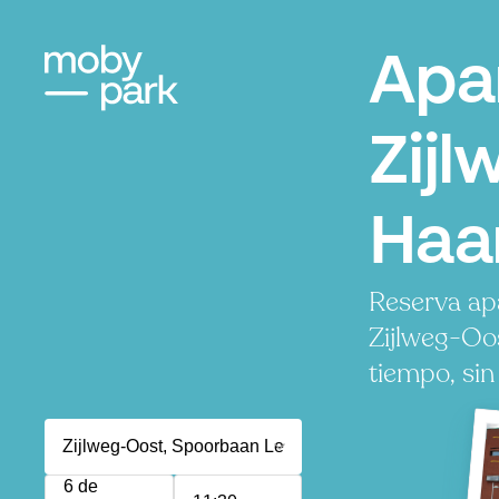
Apa
Zijl
Haa
Reserva ap
Zijlweg-Oo
tiempo, sin
6 de