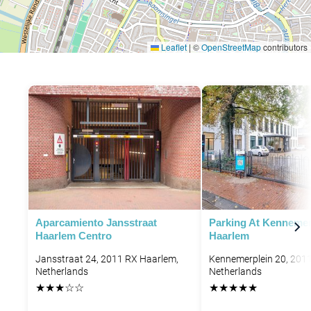
Leaflet
|
©
OpenStreetMap
contributors
P
Aparcamiento Jansstraat
Parking At Kennemer
Haarlem Centro
Haarlem
Jansstraat 24, 2011 RX Haarlem,
Kennemerplein 20, 201
Netherlands
Netherlands
★
★
★
☆
☆
★
★
★
★
★