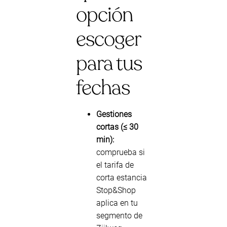
opción
escoger
para tus
fechas
Gestiones
cortas (≤ 30
min):
comprueba si
el tarifa de
corta estancia
Stop&Shop
aplica en tu
segmento de