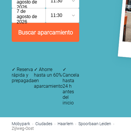
11:30
agosto de
2026
7 de
11:30
agosto de
2026
Buscar aparcamiento
✓
Reserva
✓
Ahorre
✓
rápida y
hasta un 60%
Cancela
prepagada
en
hasta
aparcamiento
24 h
antes
del
inicio
Mobypark
Ciudades
Haarlem
Spoorbaan Leiden
Zijlweg-Oost