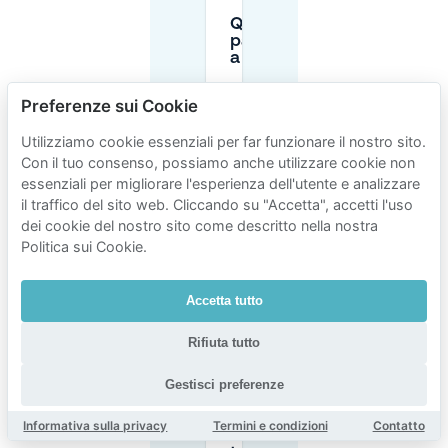
Quanto costa
parcheggiare
a Belfort?
Preferenze sui Cookie
Posso
parcheggiare
Utilizziamo cookie essenziali per far funzionare il nostro sito.
di notte a
Con il tuo consenso, possiamo anche utilizzare cookie non
Belfort?
essenziali per migliorare l'esperienza dell'utente e analizzare
il traffico del sito web. Cliccando su "Accetta", accetti l'uso
Dove è meglio
dei cookie del nostro sito come descritto nella nostra
parcheggiare
Politica sui Cookie.
a lungo
termine a
Belfort
Accetta tutto
(specialmente
vicino alla
Rifiuta tutto
stazione)?
Gestisci preferenze
Come
influiscono
Informativa sulla privacy
Termini e condizioni
Contatto
i limiti di