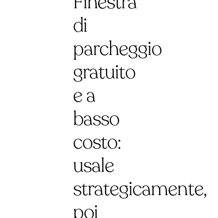
Finestra
di
parcheggio
gratuito
e a
basso
costo:
usale
strategicamente,
poi