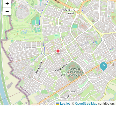
+
−
P
Leaflet
|
©
OpenStreetMap
contributors