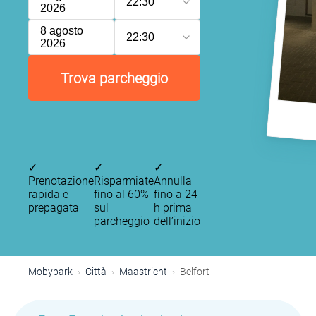
22:30
2026
8 agosto
22:30
2026
Trova parcheggio
✓
✓
✓
Prenotazione
Risparmiate
Annulla
rapida e
fino al 60%
fino a 24
prepagata
sul
h prima
parcheggio
dell’inizio
Mobypark
Città
Maastricht
Belfort