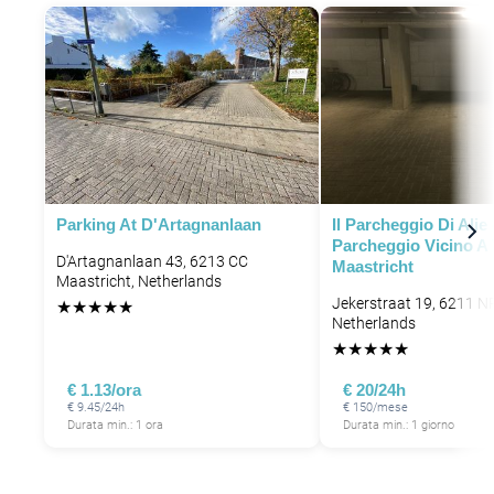
Parking At D'Artagnanlaan
Il Parcheggio Di Alie 
Parcheggio Vicino A V
D'Artagnanlaan 43, 6213 CC
Maastricht
Maastricht, Netherlands
Jekerstraat 19, 6211 N
★
★
★
★
★
Netherlands
★
★
★
★
★
€ 1.13/ora
€ 20/24h
€ 9.45/24h
€ 150/mese
Durata min.: 1 ora
Durata min.: 1 giorno