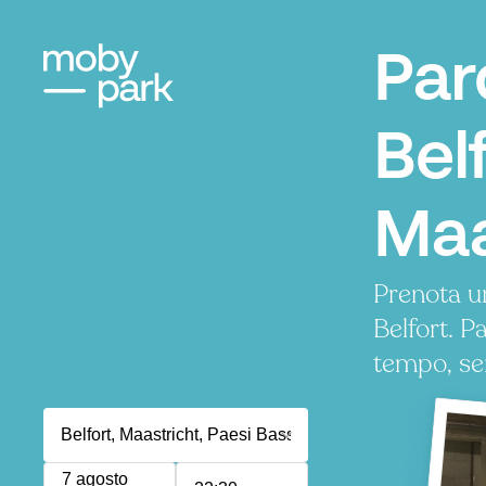
Par
Bel
Maa
Prenota u
Belfort. 
tempo, se
7 agosto