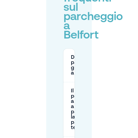
sul
parcheggio
a
Belfort
Dove posso
parcheggiare
gratuitamente
a Belfort?
Il
parcheggio
a Belfort è
a
pagamento
la maggior
parte del
tempo?