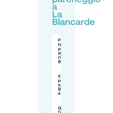
a
La
Blancarde
Per quanto
tempo posso
parcheggiare
al park-and-
ride di La
Blancarde?
Il
parcheggio
a La
Blancarde
è gratuito?
Qual è
l'altezza