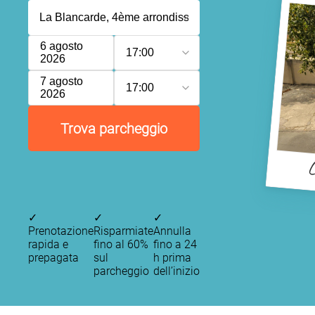
6 agosto
17:00
2026
7 agosto
17:00
2026
Trova parcheggio
L
✓
✓
✓
Prenotazione
Risparmiate
Annulla
rapida e
fino al 60%
fino a 24
prepagata
sul
h prima
parcheggio
dell’inizio