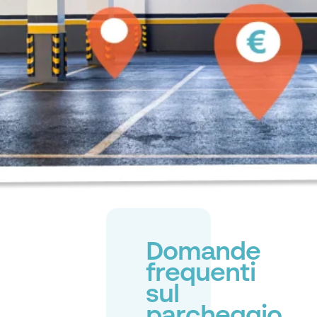
Domande
frequenti
sul
parcheggio