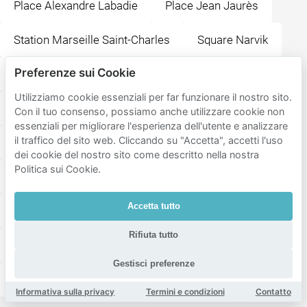
Place Alexandre Labadie
Place Jean Jaurès
Station Marseille Saint-Charles
Square Narvik
Preferenze sui Cookie
Patinoire Palais Omnisports Marseille Grand-Est
Utilizziamo cookie essenziali per far funzionare il nostro sito.
Centre Commercial Centre Bourse
Porte d'Aix
Con il tuo consenso, possiamo anche utilizzare cookie non
essenziali per migliorare l'esperienza dell'utente e analizzare
il traffico del sito web. Cliccando su "Accetta", accetti l'uso
Place Jules Guesde
dei cookie del nostro sito come descritto nella nostra
Politica sui Cookie.
Musée d'histoire de la Ville de Marseille
Accetta tutto
Place du Général-de-Gaulle
Opéra de Marseille
Rifiuta tutto
Brasserie l'OM Café - Officiel
Gestisci preferenze
Hippopotamus Steakhouse
Splendido
Informativa sulla privacy
Termini e condizioni
Contatto