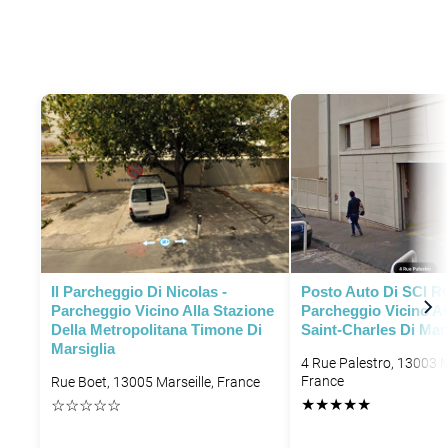
Il Parcheggio Di Nicolas -
Posto Auto Di SCI R
Parcheggio Vicino Alla Stazione
Parcheggio Vicino Al
Della Metropolitana Timone Di
Saint-Charles Di Mars
Marsiglia
4 Rue Palestro, 13003 M
France
Rue Boet, 13005 Marseille, France
★
★
★
★
★
☆
☆
☆
☆
☆