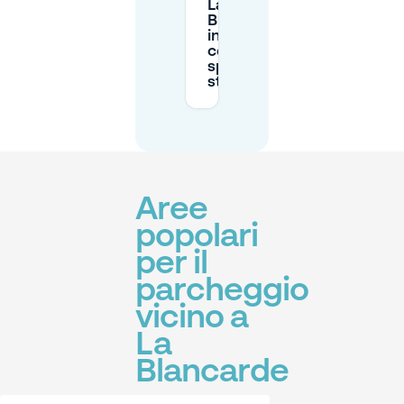
La
Blancarde
invece di
cercare
spazi in
strada?
Aree
popolari
per il
parcheggio
vicino a
La
Blancarde