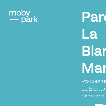
Par
La
Bla
Mar
Prenota u
La Blanca
risparmia