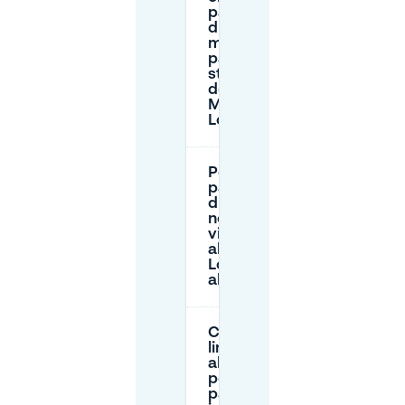
pagamento e la
durata
massima del
parcheggio in
strada nell’area
del
Muséum/Palais
Longchamp?
Posso
parcheggiare
durante la
notte per una
visita vicino
al Palais
Longchamp e
al Muséum?
Ci sono
limiti di
altezza
per i
parcheggi