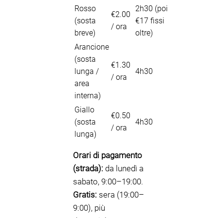
Rosso
2h30 (poi
€2.00
(sosta
€17 fissi
/ ora
breve)
oltre)
Arancione
(sosta
€1.30
lunga /
4h30
/ ora
area
interna)
Giallo
€0.50
(sosta
4h30
/ ora
lunga)
Orari di pagamento
(strada):
da lunedì a
sabato, 9:00–19:00.
Gratis:
sera (19:00–
9:00), più