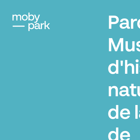
Par
Mu
d'h
nat
de l
de