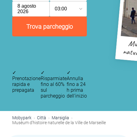
8 agosto
03:00
2026
Trova parcheggio
Mus
natu
✓
✓
✓
Prenotazione
Risparmiate
Annulla
rapida e
fino al 60%
fino a 24
prepagata
sul
h prima
parcheggio
dell’inizio
Mobypark
Città
Marsiglia
Muséum d'histoire naturelle de la Ville de Marseille