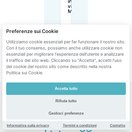
in garage
vicino al
Muséum?
Conviene
Preferenze sui Cookie
prenotare il
parcheggio
Utilizziamo cookie essenziali per far funzionare il nostro sito.
in anticipo
Con il tuo consenso, possiamo anche utilizzare cookie non
per una
giornata al
essenziali per migliorare l'esperienza dell'utente e analizzare
Muséum?
il traffico del sito web. Cliccando su "Accetta", accetti l'uso
dei cookie del nostro sito come descritto nella nostra
Politica sui Cookie.
Accetta tutto
Aree
Rifiuta tutto
popolari
Gestisci preferenze
per il
parcheggio
Informativa sulla privacy
Termini e condizioni
Contatto