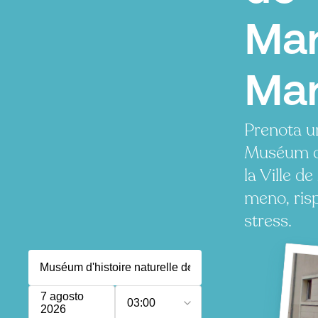
Mar
Mar
Prenota u
Muséum d'
la Ville d
meno, ris
stress.
7 agosto
03:00
2026