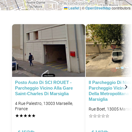
Leaflet
|
©
OpenStreetMap
contributors
P
Posto Auto Di SCI ROUET -
Il Parcheggio Di Nico
Parcheggio Vicino Alla Gare
Parcheggio Vicino Al
Saint-Charles Di Marsiglia
Della Metropolitana 
Marsiglia
4 Rue Palestro, 13003 Marseille,
France
Rue Boet, 13005 Marseil
★
★
★
★
★
☆
☆
☆
☆
☆