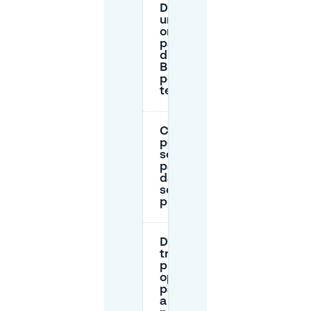
Devo usare
una disco
orario per il
parcheggio
di Farm
Biéreau, e
per quanto
tempo?
Cosa
posso fare
se il
parcheggio
davanti alla
sede è
pieno?
Dove si
trovano le
principali
opzioni di
parcheggio
a