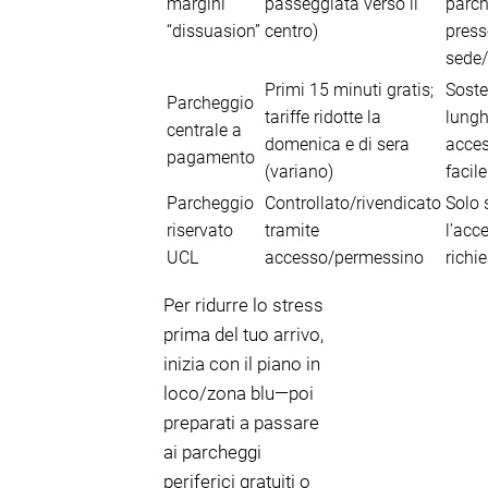
margini
passeggiata verso il
parc
“dissuasion”
centro)
press
sede/
Primi 15 minuti gratis;
Soste
Parcheggio
tariffe ridotte la
lungh
centrale a
domenica e di sera
acces
pagamento
(variano)
facile
Parcheggio
Controllato/rivendicato
Solo 
riservato
tramite
l’acc
UCL
accesso/permessino
richi
Per ridurre lo stress
prima del tuo arrivo,
inizia con il piano in
loco/zona blu—poi
preparati a passare
ai parcheggi
periferici gratuiti o