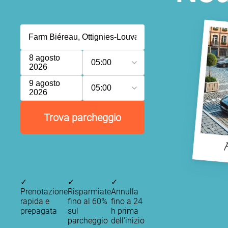
8 agosto
05:00
2026
9 agosto
05:00
2026
Trova parcheggio
F
✓
✓
✓
Prenotazione
Risparmiate
Annulla
rapida e
fino al 60%
fino a 24
prepagata
sul
h prima
parcheggio
dell’inizio