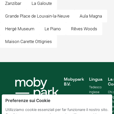
Zanzibar
La Galoute
Grande Place de Louvain-la-Neuve
Aula Magna
Hergé Museum
Le Piano
Rêves Woods
Maison Carette Ottignies
Mobypark
Lingua
La 
B.V.
Co
Tedesco
Inglese
Chi
Spagnolo
Blo
Preferenze sui Cookie
Francia
Aiut
Italian
Offe
Utilizziamo cookie essenziali per far funzionare il nostro sito.
Olandese
Sta