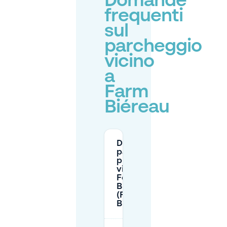
Domande
frequenti
sul
parcheggio
vicino
a
Farm
Biéreau
Dove posso
parcheggiare
proprio
vicino a
Ferme du
Biéreau
(Fattoria
Biéreau)?