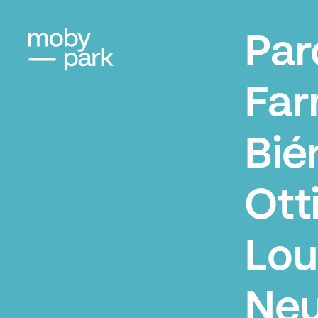
Par
Fa
Bié
Ott
Lou
Ne