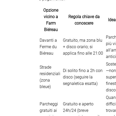
Opzione
vicino a
Regola chiave da
Idea
Farm
conoscere
Biéreau
Parc
Davanti a
Gratuito, ma zona blu
più v
Ferme du
+ disco orario; si
all’ar
Biéreau
applica fino alle 21:00
antic
Soste
Strade
Di solito fino a 2h con
—non
residenziali
disco (seguire la
super
(zona
segnaletica esatta)
finest
bleue)
disco
Quan
Parcheggi
Gratuito e aperto
diffici
gratuiti ai
24h/24 (breve
trova