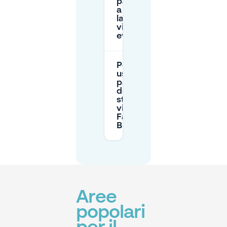
pagamento
a Louvain-
la-Neuve
vicino agli
eventi?
Posso
usare il
parcheggio
dell'UCL se
sto
visitando la
Farm
Biéreau?
Aree
popolari