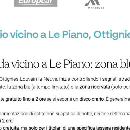
 vicino a Le Piano, Ottigni
da vicino a Le Piano: zona bl
Ottignies-Louvain-la-Neuve, inizia controllando i segnali strad
te: la
zona blu
(a tempo limitato) e la
zona riservata
(solo pe
nte
gratuito fino a 2 ore
se si espone un
disco orario
. È generalm
olamentazione di solito non si applica di notte, nei fine settimana 
i 2 ore
.
to
gratuita
, ma
solo per i titolari di una specifica tessera residen