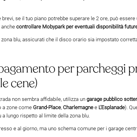
 brevi, se il tuo piano potrebbe superare le 2 ore, può essere 
o anche
controllare Mobypark per eventuali disponibilità futur
 zona blu, assicurati che il disco orario sia impostato corret
 pagamento per parcheggi pr
le cene)
trada non sembra affidabile, utilizza un
garage pubblico sott
no a zone come
Grand-Place
,
Charlemagne
e
L’Esplanade
). Qu
a lungo rispetto al limite della zona blu.
ngresso e al giorno, ma uno schema comune per i garage centra