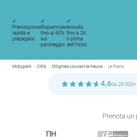
✓
✓
✓
Prenotazione
Risparmiate
Annulla
rapida e
fino al 60%
fino a 24
prepagata
sul
h prima
parcheggio
dell’inizio
Mobypark
Città
Ottignies-Louvain-la-Neuve
Le Piano
4,6
da 28.000+ 
Prenota un p