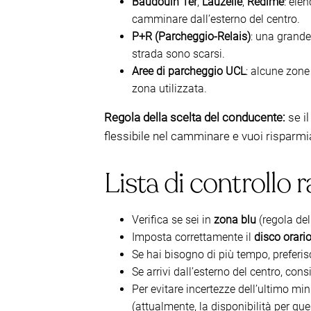
Baudouin 1er
,
Lauzelle
,
Rédimé
: ele
camminare dall’esterno del centro.
P+R (Parcheggio-Relais)
: una grand
strada sono scarsi.
Aree di parcheggio UCL
: alcune zone
zona utilizzata.
Regola della scelta del conducente:
se il
flessibile nel camminare e vuoi risparmi
Lista di controllo 
Verifica se sei in
zona blu
(regola del
Imposta correttamente il
disco orari
Se hai bisogno di più tempo, preferi
Se arrivi dall’esterno del centro, con
Per evitare incertezze dell’ultimo min
(attualmente, la disponibilità per qu