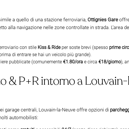
simile a quello di una stazione ferroviaria,
Ottignies Gare
offre
to alla navigazione nelle zone controllate in strada. L’area d
erroviario con stile
Kiss & Ride
per soste brevi (spesso
prime cir
prima di entrare se hai un veicolo più grande).
rnaliere pubblicate (comunemente
€1.80/ora
e circa
€18/giorno
), a
to & P+R intorno a Louvain
dei garage centrali, Louvain-la-Neuve offre opzioni di
parchegg
olti automobilisti: