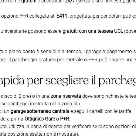
ncati come
gratuiti
e accessibili
24/7
(senza disco richiesto), gen
e opzione
P+R
collegata all’
E411
, progettata per pendolari; può 
 universitarie possono essere
gratuiti con una tessera UCL
(dove 
 tuo piano pasto è sensibile al tempo, i garage a pagamento 
are, il parcheggio gratuito perimetrale o P+R può essere una 
rapida per scegliere il parch
 disco di 2 ore) o in una
zona riservata
dove sono richieste le tes
o
se parcheggi in strada nella zona blu.
sci un
garage sotterraneo centrale
e segui i cartelli con le tariffe.
sidera prima
Ottignies Gare
o
P+R
.
uto, utilizza la barra di ricerca per verificare se ci sono opzioni
esta posizione esatta non è mostrata).