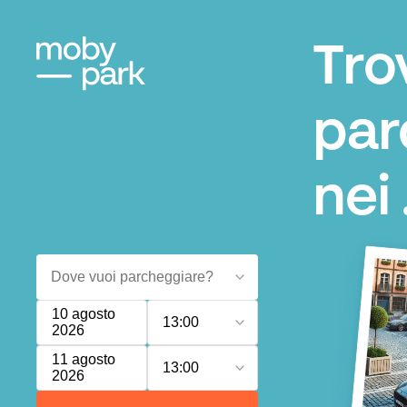
Tro
par
nei .
10 agosto
13:00
2026
11 agosto
13:00
2026