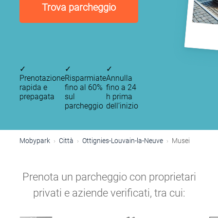
Trova parcheggio
✓
✓
✓
Prenotazione
Risparmiate
Annulla
rapida e
fino al 60%
fino a 24
prepagata
sul
h prima
parcheggio
dell’inizio
Mobypark
Città
Ottignies-Louvain-la-Neuve
Musei
Prenota un parcheggio con proprietari
privati e aziende verificati, tra cui: