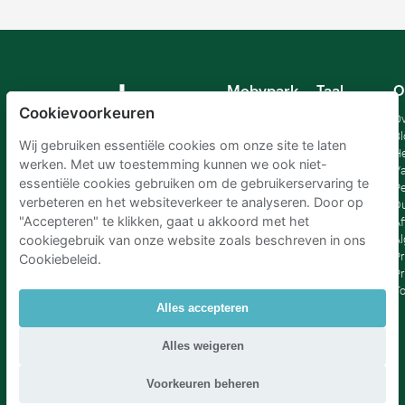
Mobypark
Taal
O
B.V.
Cookievoorkeuren
Duits
Ov
Engels
Bl
Wij gebruiken essentiële cookies om onze site te laten
Spaans
H
werken. Met uw toestemming kunnen we ook niet-
Frankrijk
Va
essentiële cookies gebruiken om de gebruikerservaring te
Italiaans
Pe
verbeteren en het websiteverkeer te analyseren. Door op
Nederlands
D
"Accepteren" te klikken, gaat u akkoord met het
Af
A
cookiegebruik van onze website zoals beschreven in ons
Pr
Cookiebeleid.
Pr
T
Alles accepteren
Parkeren Schiphol
|
Parkeren Amsterdam
|
Alles weigeren
Parkeren RAI Amsterdam P+R
|
Parkeren Brussel
|
Parkeren Den Haag
|
Parkeren Rotterdam
Voorkeuren beheren