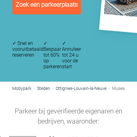
Zoek een parkeerplaats
✓
Snel en
✓
✓
vooruitbetaald
Bespaar
Annuleer
reserveren
tot 60%
tot 24 u
op
voor de
parkeren
start
Mobypark
Steden
Ottignies-Louvain-la-Neuve
Musea
Parkeer bij geverifieerde eigenaren en
bedrijven, waaronder: