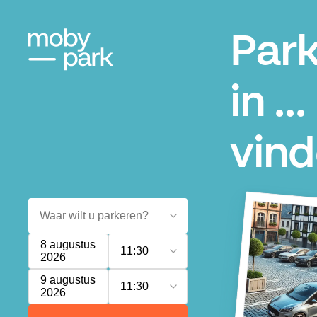
Par
in ...
vin
8 augustus
11:30
2026
9 augustus
11:30
2026