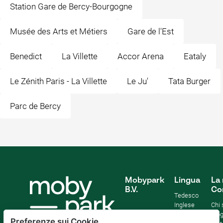
Station Gare de Bercy-Bourgogne
Musée des Arts et Métiers
Gare de l'Est
Benedict
La Villette
Accor Arena
Eataly
Le Zénith Paris - La Villette
Le Ju'
Tata Burger
Parc de Bercy
Mobypark
Lingua
La 
B.V.
Co
Tedesco
Inglese
Chi
Spagnolo
Blo
Preferenze sui Cookie