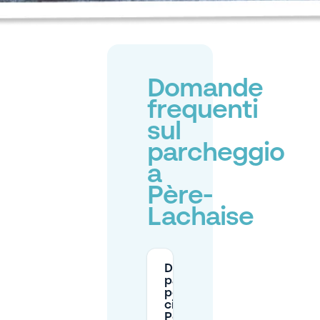
Domande
frequenti
sul
parcheggio
a
Père-
Lachaise
Dove posso
parcheggiare
per il
cimitero di
Père-