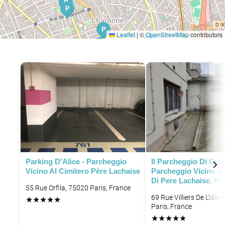
P
P
P
Leaflet
|
©
OpenStreetMap
contributors
P
P
P
P
P
Parking D'Alice - Parcheggio
Il Parcheggio Di Guil
Vicino Al Cimitero Père Lachaise
Parcheggio Vicino Al
Di Pere Lachaise, Par
55 Rue Orfila, 75020 Paris, France
69 Rue Villiers De L'Isl
★
★
★
★
★
Paris, France
★
★
★
★
★