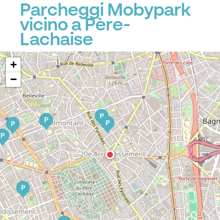
Parcheggi Mobypark
vicino a Père-
P
P
Lachaise
P
+
−
P
P
P
P
P
P