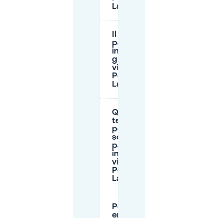
Lachaise?
Il
parcheggio
in strada è
gratuito
vicino a
Père-
Lachaise?
Quanto
tempo
posso
sostare nel
parcheggio
in strada
vicino a
Père-
Lachaise?
Posso
entrare