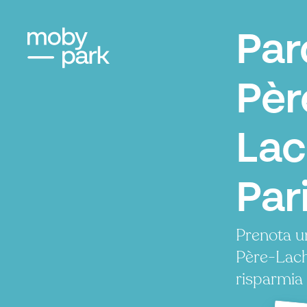
Par
Pèr
Lac
Par
Prenota u
Père-Lach
risparmia