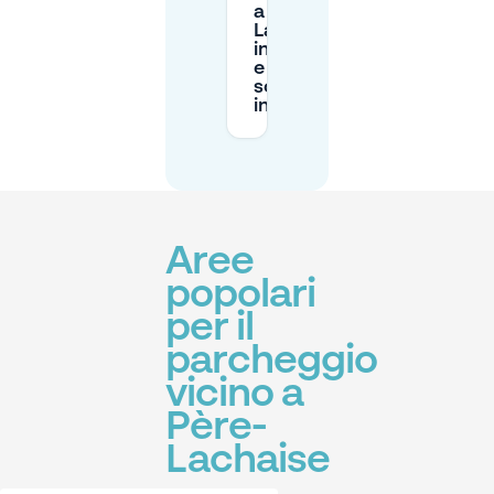
a Père-
Lachaise
in auto,
e dove
sono gli
ingressi?
Aree
popolari
per il
parcheggio
vicino a
Père-
Lachaise