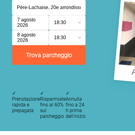
7 agosto
18:30
2026
8 agosto
18:30
2026
Trova parcheggio
P
✓
✓
✓
Prenotazione
Risparmiate
Annulla
rapida e
fino al 60%
fino a 24
prepagata
sul
h prima
parcheggio
dell’inizio