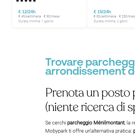
★
★
★
★
★
€ 12/24h
€ 15/24h
€ 45/settimana · € 90/mese
€ 85/settimana · € 250/me
P
Durata minima: 1 giorno
Durata minima: 2 giorni
P
P
Trovare parcheggi
arrondissement de
Prenota un posto 
(niente ricerca di s
Se cerchi
parcheggio Ménilmontant
, la 
Mobypark ti offre un’alternativa pratica: