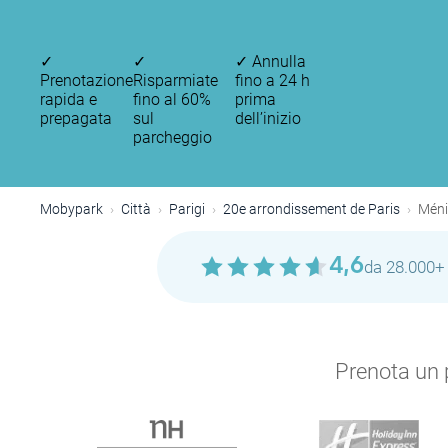
✓
✓
✓
Annulla
Prenotazione
Risparmiate
fino a 24 h
rapida e
fino al 60%
prima
prepagata
sul
dell’inizio
parcheggio
Mobypark
Città
Parigi
20e arrondissement de Paris
Méni
4,6
da 28.000+ 
Prenota un p
P
P
P
P
P
P