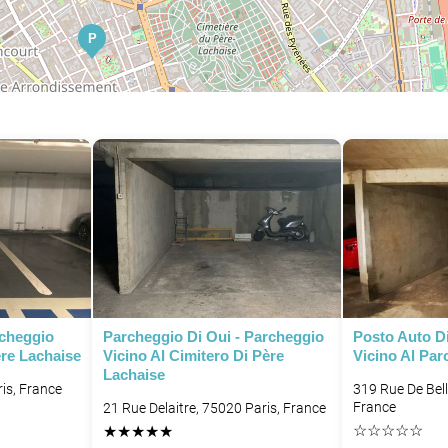
P
P
P
P
P
P
P
P
rcheggio
Parcheggio Di Oui - Parcheggio
Posto Auto Di
P
ère Lachaise
Vicino Al Cimitero Di Père
Vicino Al Parc
Lachaise
ris, France
319 Rue De Bell
France
21 Rue Delaitre, 75020 Paris, France
☆
☆
☆
☆
☆
★
★
★
★
★