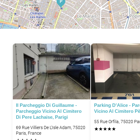
P
P
P
Il Parcheggio Di Guillaume -
Parking D'Alice - Pa
Parcheggio Vicino Al Cimitero
Vicino Al Cimitero P
Di Pere Lachaise, Parigi
55 Rue Orfila, 75020 Pa
69 Rue Villiers De L'Isle Adam, 75020
★
★
★
★
★
Paris, France