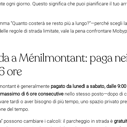
e ogni giorno. Questo significa che puoi pianificare il tuo arri
lemma “Quanto costerà se resto più a lungo?”—perché scegli la 
elle regole di strada limitate, vale la pena confrontare Moby
a a Ménilmontant: paga nei g
 6 ore
nilmontant è generalmente
pagato da lunedì a sabato, dalle 9:00
massimo di 6 ore consecutive
nello stesso posto—dopo di c
rrivare tardi o aver bisogno di più tempo, uno spazio privato 
one del tempo.
ta” possono cambiare i calcoli: il parcheggio in strada è
gratui