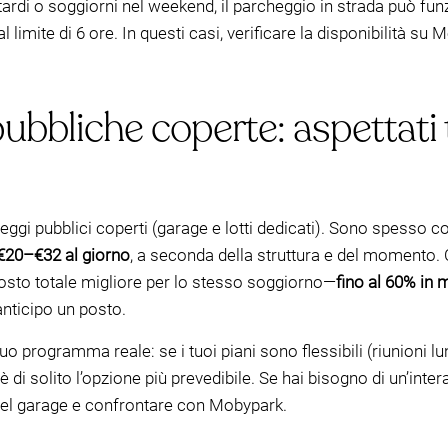
i tardi o soggiorni nel weekend, il parcheggio in strada può f
 limite di 6 ore. In questi casi, verificare la disponibilità su
bbliche coperte: aspettati t
gi pubblici coperti (garage e lotti dedicati). Sono spesso com
€20–€32 al giorno
, a seconda della struttura e del momento. C
sto totale migliore per lo stesso soggiorno—
fino al 60% in m
nticipo un posto.
o programma reale: se i tuoi piani sono flessibili (riunioni lungh
 di solito l’opzione più prevedibile. Se hai bisogno di un’inter
del garage e confrontare con Mobypark.