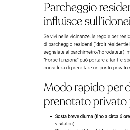
Parcheggio residen
influisce sull’idone
Se vivi nelle vicinanze, le regole per res
di parcheggio residenti (“droit résidenti
segnalate al parchimetro/horodateur), mentr
“Forse funziona” può portare a tariffe sba
considera di prenotare un posto privato 
Modo rapido per de
prenotato privato p
Sosta breve diurna (fino a circa 6 ore
visitatori).