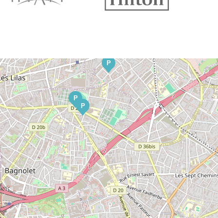
P
P
P