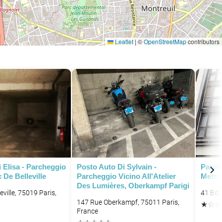
Leaflet
|
©
OpenStreetMap
contributors
 Elisa - Parcheggio
Posto Auto Di Sylvain -
Parche
 De Belleville
Parcheggio Vicino All'Atelier
Metrop
Des Lumières, Oberkampf Parigi
eville, 75019 Paris,
41 Bd 
147 Rue Oberkampf, 75011 Paris,
★
☆
☆
France