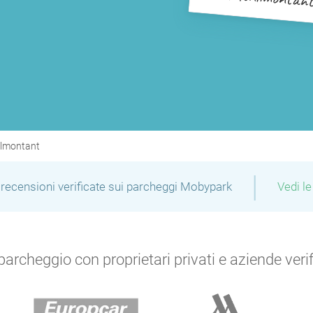
lmontant
|
recensioni verificate sui parcheggi Mobypark
Vedi le
archeggio con proprietari privati e aziende verific
P