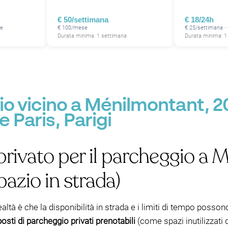
€ 50/settimana
€ 18/24h
se
€ 100/mese
€ 25/settimana ·
Durata minima: 1 settimana
Durata minima: 1
P
o vicino a Ménilmontant, 2
 Paris, Parigi
privato per il parcheggio a
pazio in strada)
realtà è che la disponibilità in strada e i limiti di tempo posso
posti di parcheggio privati prenotabili
(come spazi inutilizzati di