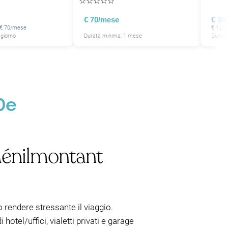
☆
☆
☆
☆
☆
€ 70/mese
€ 3/
 € 70/mese
€ 12/2
 giorno
Durata minima: 1 mese
Durata
0e
 Ménilmontant
no rendere stressante il viaggio.
 hotel/uffici, vialetti privati e garage