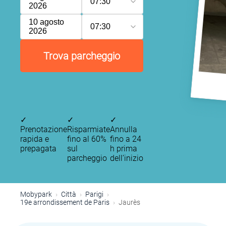
07:30
2026
10 agosto
07:30
2026
Trova parcheggio
✓
✓
✓
Prenotazione
Risparmiate
Annulla
rapida e
fino al 60%
fino a 24
prepagata
sul
h prima
parcheggio
dell’inizio
Mobypark
Città
Parigi
19e arrondissement de Paris
Jaurès