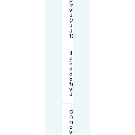
pagamento
in strada
vicino a
Jaurès
(Avenue
Jean-
Jaurès,
19e)?
Il
parcheggio
è gratuito
di notte, la
domenica
o nei giorni
festivi
vicino a
Jaurès?
Come funziona
l’abbonamento
residenti per il
parcheggio
vicino a