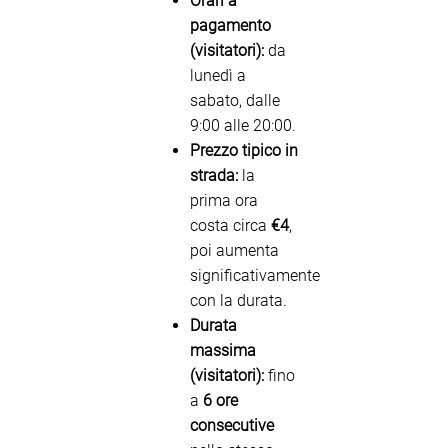
Orari a
pagamento
(visitatori):
da
lunedì a
sabato, dalle
9:00 alle 20:00.
Prezzo tipico in
strada:
la
prima ora
costa circa
€4
,
poi aumenta
significativamente
con la durata.
Durata
massima
(visitatori):
fino
a
6 ore
consecutive