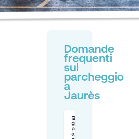
Domande
frequenti
sul
parcheggio
a
Jaurès
Quali sono
gli orari di
parcheggio
a