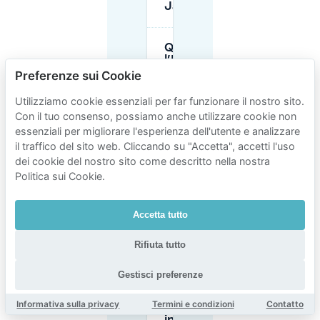
Jaurès?
Qual è
l’FPS
nel 19e
Preferenze sui Cookie
se non
pago o
Utilizziamo cookie essenziali per far funzionare il nostro sito.
supero
Con il tuo consenso, possiamo anche utilizzare cookie non
il
essenziali per migliorare l'esperienza dell'utente e analizzare
tempo
di sosta
il traffico del sito web. Cliccando su "Accetta", accetti l'uso
vicino a
dei cookie del nostro sito come descritto nella nostra
Jaurès?
Politica sui Cookie.
Dovrei
Accetta tutto
prenotare
un
Rifiuta tutto
parcheggio
privato con
Mobypark
Gestisci preferenze
invece di
affidarmi al
Informativa sulla privacy
Termini e condizioni
Contatto
parcheggio