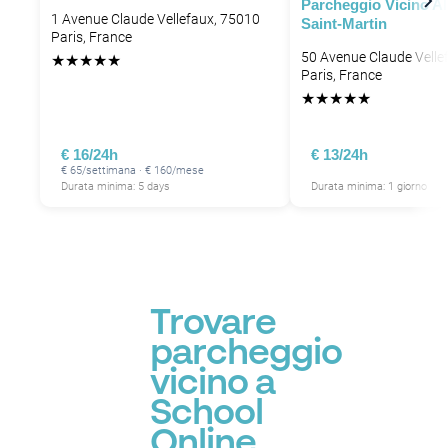
Parcheggio Vicino Al
1 Avenue Claude Vellefaux, 75010
Saint-Martin
Paris, France
50 Avenue Claude Velle
★
★
★
★
★
Paris, France
★
★
★
★
★
€ 16/24h
€ 13/24h
€ 65/settimana · € 160/mese
P
Durata minima: 5 days
Durata minima: 1 giorno
P
P
Trovare
parcheggio
vicino a
School
Online