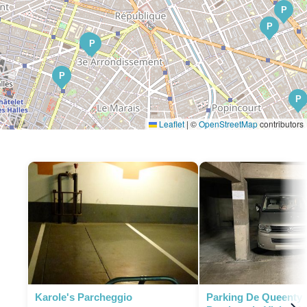
P
P
P
P
P
P
Leaflet
|
©
OpenStreetMap
contributors
P
P
P
Karole's Parcheggio
Parking De Queenty 