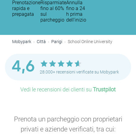
Prenotazione
Risparmiate
Annulla
rapida e
fino al 60%
fino a 24
prepagata
sul
h prima
parcheggio
dell’inizio
Mobypark
Città
Parigi
School Online University
4,6
28.000+ recensioni verificate su Mobypark
Vedi le recensioni dei clienti su
Trustpilot
Prenota un parcheggio con proprietari
privati e aziende verificati, tra cui: