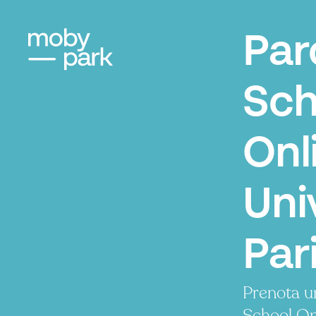
Par
Sch
Onl
Uni
Par
Prenota u
School On