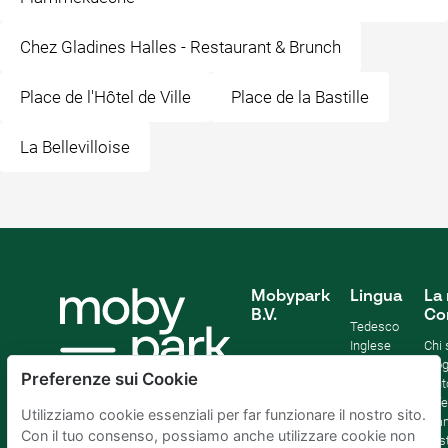
Chez Gladines Halles - Restaurant & Brunch
Place de l'Hôtel de Ville
Place de la Bastille
La Bellevilloise
Mobypark
Lingua
La 
B.V.
Co
Tedesco
Inglese
Chi
Spagnolo
Blo
Preferenze sui Cookie
Francia
Aiut
Italian
Offe
Utilizziamo cookie essenziali per far funzionare il nostro sito.
Olandese
Sta
Con il tuo consenso, possiamo anche utilizzare cookie non
Sost