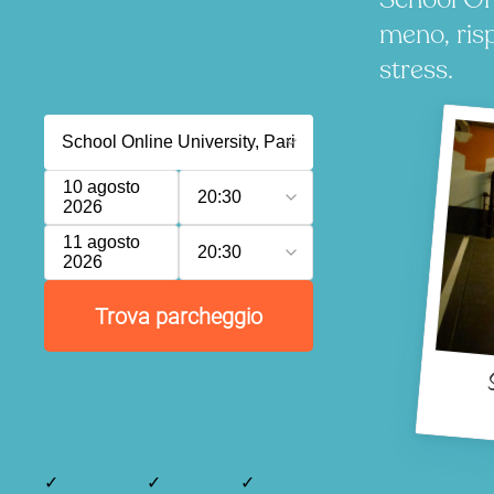
meno, ris
stress.
10 agosto
20:30
2026
11 agosto
20:30
2026
Trova parcheggio
S
✓
✓
✓