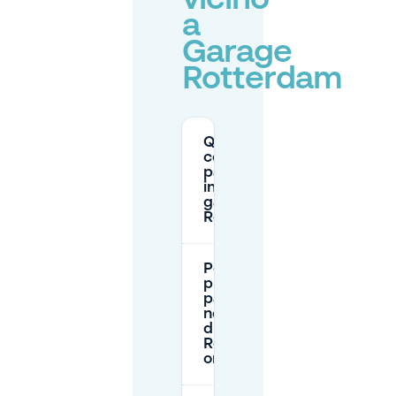
vicino
a
Garage
Rotterdam
Quanto
costa il
parcheggio
in un
garage di
Rotterdam?
Posso
prenotare il
parcheggio
nei garage
di
Rotterdam
online?