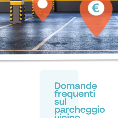
Domande
frequenti
sul
parcheggio