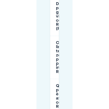
Dove posso
parcheggiare
gratuitamente
vicino al
centro di
Rotterdam
(P+R)?
Ci sono
limiti di
tempo o
zone blu
per il
parcheggio
in strada a
Rotterdam?
Quando il
parcheggio
è più
affollato nel
centro di
Rotterdam?