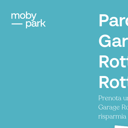
Par
Ga
Rot
Rot
Prenota u
Garage R
risparmia