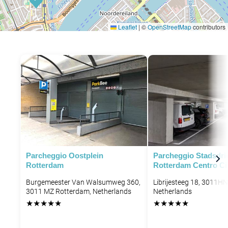
Leaflet
|
©
OpenStreetMap
contributors
P
P
P
P
Parcheggio Oostplein
Parcheggio Stadsdri
P
Rotterdam
Rotterdam Centro Ci
Burgemeester Van Walsumweg 360,
Librijesteeg 18, 3011H
3011 MZ Rotterdam, Netherlands
Netherlands
★
★
★
★
★
★
★
★
★
★