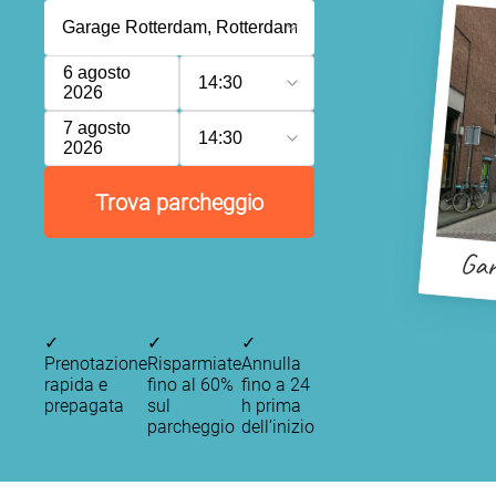
6 agosto
14:30
2026
7 agosto
14:30
2026
Trova parcheggio
Gar
✓
✓
✓
Prenotazione
Risparmiate
Annulla
rapida e
fino al 60%
fino a 24
prepagata
sul
h prima
parcheggio
dell’inizio