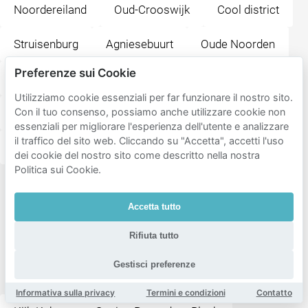
Noordereiland
Oud-Crooswijk
Cool district
Struisenburg
Agniesebuurt
Oude Noorden
Preferenze sui Cookie
Provenierswijk
Kop van Zuid-Entrepot
Utilizziamo cookie essenziali per far funzionare il nostro sito.
Nieuwe Werk
C.S. kwartier
Oude Westen
Con il tuo consenso, possiamo anche utilizzare cookie non
essenziali per migliorare l'esperienza dell'utente e analizzare
il traffico del sito web. Cliccando su "Accetta", accetti l'uso
Kop van Zuid
Nieuw-Crooswijk
Dijkzigt
dei cookie del nostro sito come descritto nella nostra
Politica sui Cookie.
Destinazioni
Accetta tutto
popolari
vicino a
Rifiuta tutto
Garage
Gestisci preferenze
Rotterdam
Informativa sulla privacy
Termini e condizioni
Contatto