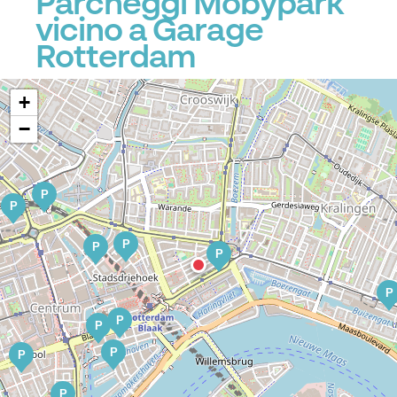
Parcheggi Mobypark
vicino a Garage
Rotterdam
+
−
P
P
P
P
P
P
P
P
P
P
P