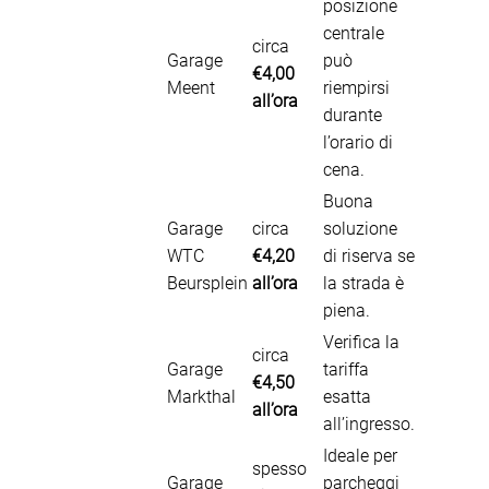
posizione
centrale
circa
Garage
può
€4,00
Meent
riempirsi
all’ora
durante
l’orario di
cena.
Buona
Garage
circa
soluzione
WTC
€4,20
di riserva se
Beursplein
all’ora
la strada è
piena.
Verifica la
circa
Garage
tariffa
€4,50
Markthal
esatta
all’ora
all’ingresso.
Ideale per
spesso
Garage
parcheggi