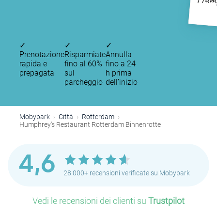
Hump
R
✓
✓
✓
Prenotazione
Risparmiate
Annulla
rapida e
fino al 60%
fino a 24
prepagata
sul
h prima
parcheggio
dell’inizio
Mobypark
Città
Rotterdam
Humphrey's Restaurant Rotterdam Binnenrotte
4,6
28.000+ recensioni verificate su Mobypark
Vedi le recensioni dei clienti su
Trustpilot