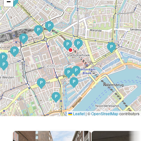
−
P
P
P
P
P
P
P
P
P
P
P
P
P
P
P
Leaflet
|
©
OpenStreetMap
contributors
P
P