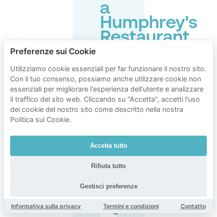
a
Humphrey's
Restaurant
Rotterdam
Preferenze sui Cookie
Binnenrotte
Utilizziamo cookie essenziali per far funzionare il nostro sito.
Con il tuo consenso, possiamo anche utilizzare cookie non
essenziali per migliorare l'esperienza dell'utente e analizzare
il traffico del sito web. Cliccando su "Accetta", accetti l'uso
C’è
dei cookie del nostro sito come descritto nella nostra
parcheggio
a
Politica sui Cookie.
pagamento
in strada
vicino al
Accetta tutto
Humphrey’s
Restaurant
Rifiuta tutto
su
Binnenrotte
(zona 11)?
Gestisci preferenze
Informativa sulla privacy
Termini e condizioni
Contatto
Quando il