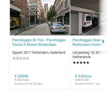
P
P
Parcheggio Di Tim - Parcheggio
Parcheggio Stadsdri
Vicino A Meent Rotterdam
Rotterdam Centro Ci
Oppert, 3011 Rotterdam, Nederland
Librijesteeg 18, 3011H
Netherlands
☆
☆
☆
☆
☆
★
★
★
★
★
€ 10/24h
€ 4.61/ora
€ 300/mese
€ 26.97/24h
Durata minima: 30 days
Durata minima: 1 ora
P
P