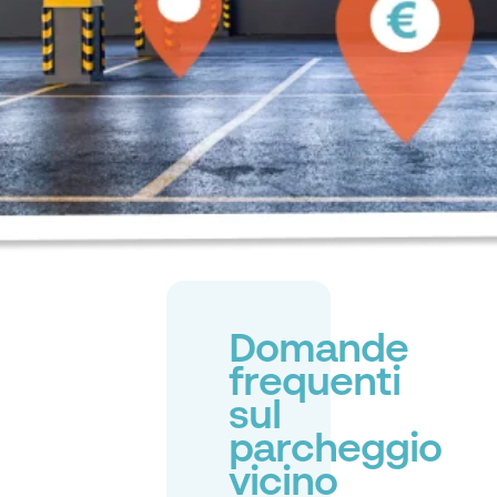
Domande
frequenti
sul
parcheggio
vicino