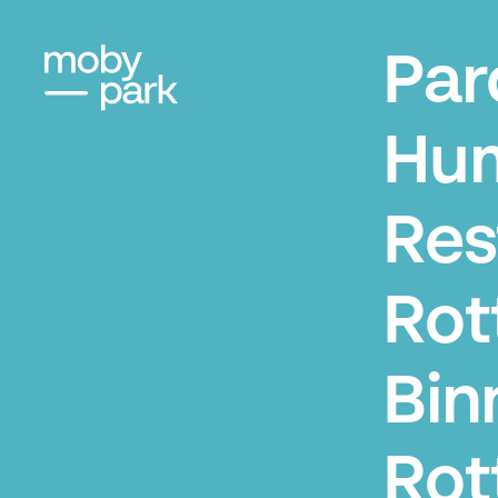
Par
Hum
Res
Rot
Bin
Rot