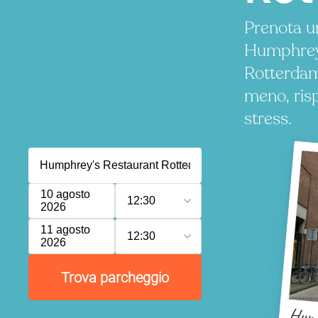
Prenota u
Humphrey
Rotterdam
meno, ris
stress.
10 agosto
12:30
2026
11 agosto
12:30
2026
Trova parcheggio