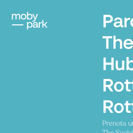
Par
The
Hu
Rot
Rot
Prenota u
The Socia