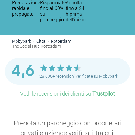
Prenotazione
Risparmiate
Annulla
rapida e
fino al 60%
fino a 24
prepagata
sul
h prima
parcheggio
dell’inizio
Mobypark
Città
Rotterdam
The Social Hub Rotterdam
4,6
28.000+ recensioni verificate su Mobypark
Vedi le recensioni dei clienti su
Trustpilot
Prenota un parcheggio con proprietari
P
privati e aziende verificati, tra cui: