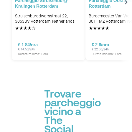
Parcheggio Struisenburg-
Parcheggio Oostplei
Kralingen Rotterdam
Rotterdam
Struisenburgdwarsstraat 22,
Burgemeester Van Wal
3063BV Rotterdam, Netherlands
3011 MZ Rotterdam, Ne
★
★
★
★
☆
★
★
★
★
★
€ 1.84/ora
€ 2.6/ora
€ 14.53/24h
€ 22.36/24h
P
Durata minima: 1 ora
Durata minima: 1 ora
P
Trovare
parcheggio
vicino a
The
Social