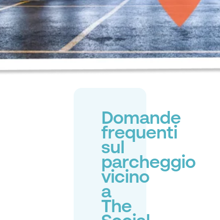
Domande
frequenti
sul
parcheggio
vicino
a
The