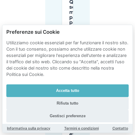
Qual è la
scelta
migliore di
parcheggio
per
un’intera
Preferenze sui Cookie
giornata
vicino a The
Utilizziamo cookie essenziali per far funzionare il nostro sito.
Social Hub
Rotterdam?
Con il tuo consenso, possiamo anche utilizzare cookie non
essenziali per migliorare l'esperienza dell'utente e analizzare
il traffico del sito web. Cliccando su "Accetta", accetti l'uso
Come
dei cookie del nostro sito come descritto nella nostra
posso
Politica sui Cookie.
pagare il
parcheggio
pubblico in
Accetta tutto
strada
vicino a The
Social Hub
Rifiuta tutto
Rotterdam?
Gestisci preferenze
Come
Informativa sulla privacy
Termini e condizioni
Contatto
posso
evitare lo