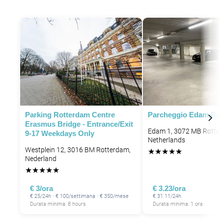
P
P
Parking Rotterdam Centre
Parcheggio Edam Ro
Erasmus Bridge - Entrance/exit
Edam 1, 3072 MB Rotte
9-17 Weekdays Only
Netherlands
Westplein 12, 3016 BM Rotterdam,
★
★
★
★
★
Nederland
★
★
★
★
★
€ 3/ora
€ 3.23/ora
€ 25/24h · € 100/settimana · € 350/mese
€ 31.11/24h
Durata minima: 8 hours
Durata minima: 1 ora