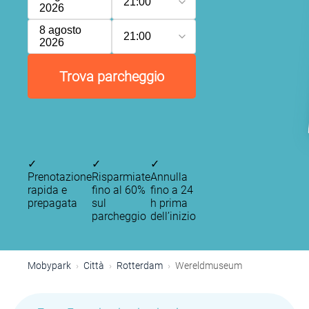
21:00
2026
8 agosto
21:00
2026
Trova parcheggio
✓
✓
✓
Prenotazione
Risparmiate
Annulla
rapida e
fino al 60%
fino a 24
prepagata
sul
h prima
parcheggio
dell’inizio
Mobypark
Città
Rotterdam
Wereldmuseum
P