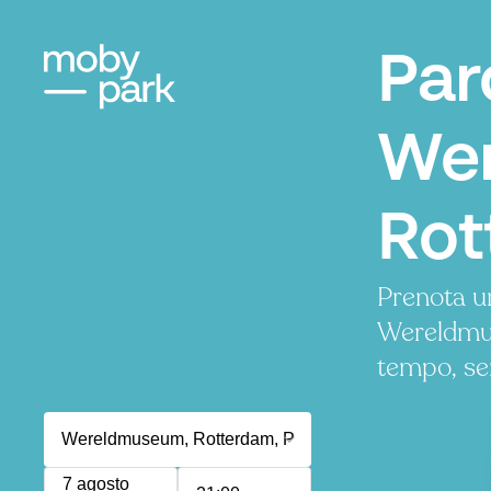
Par
We
Rot
Prenota u
Wereldmu
tempo, se
7 agosto