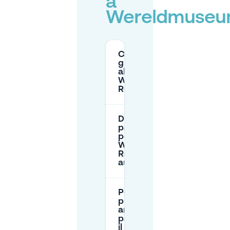
a
Wereldmuse
C'è parcheggio
gratuito vicino
al
Wereldmuseum
Rotterdam?
Dove posso
parcheggiare
per il
Wereldmuseum
Rotterdam in
auto?
Posso
prenotare in
anticipo un
parcheggio per
il