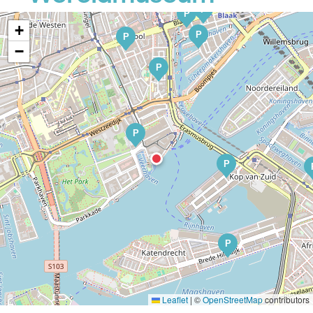
P
P
+
P
P
−
P
P
P
P
Leaflet
|
©
OpenStreetMap
contributors