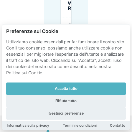
Wereldmuseum
Rotterdam?
Gli orari di
Preferenze sui Cookie
apertura del
Wereldmuseum
influenzano le
Utilizziamo cookie essenziali per far funzionare il nostro sito.
opzioni di
Con il tuo consenso, possiamo anche utilizzare cookie non
parcheggio?
essenziali per migliorare l'esperienza dell'utente e analizzare
il traffico del sito web. Cliccando su "Accetta", accetti l'uso
dei cookie del nostro sito come descritto nella nostra
Come posso
Politica sui Cookie.
guidare verso
l'area del
Wereldmuseum
(indicazioni
Accetta tutto
Erasmusbrug)?
Rifiuta tutto
Gestisci preferenze
Informativa sulla privacy
Termini e condizioni
Contatto