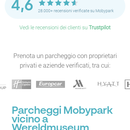
4,6
28.000+ recensioni verificate su Mobypark
Vedi le recensioni dei clienti su
Trustpilot
P
Prenota un parcheggio con proprietari
privati e aziende verificati, tra cui:
P
P
P
P
Parcheggi Mobypark
P
P
P
P
vicino a
P
Wereldmuseum
P
P