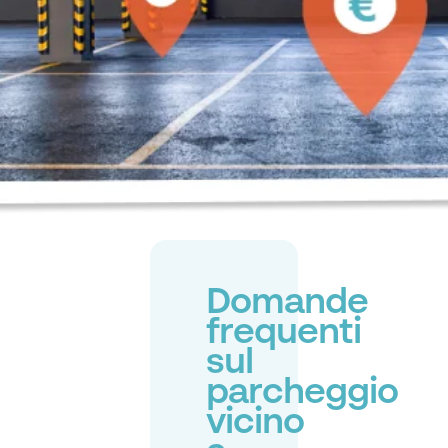
Domande
frequenti
sul
parcheggio
vicino