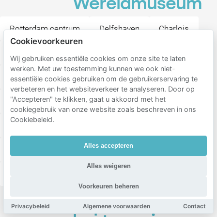
Wereldmuseum
Rotterdam centrum
Delfshaven
Charlois
Cookievoorkeuren
Kop van Zuid
Nieuwe Werk
Dijkzigt
Wij gebruiken essentiële cookies om onze site te laten
werken. Met uw toestemming kunnen we ook niet-
Katendrecht
Noordereiland
Cool district
essentiële cookies gebruiken om de gebruikerservaring te
verbeteren en het websiteverkeer te analyseren. Door op
"Accepteren" te klikken, gaat u akkoord met het
Stadsdriehoek
Oude Westen
cookiegebruik van onze website zoals beschreven in ons
Cookiebeleid.
Kop van Zuid-Entrepot
Tarwewijk
Middelland
Alles accepteren
Afrikaanderwijk
Delfshaven
Schiemond
Alles weigeren
C.S. kwartier
Oud-Charlois
Rubroek
Voorkeuren beheren
Populaire
Privacybeleid
Algemene voorwaarden
Contact