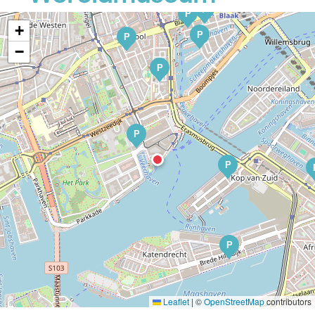
P
P
+
P
P
−
P
P
P
P
Leaflet
|
©
OpenStreetMap
contributors