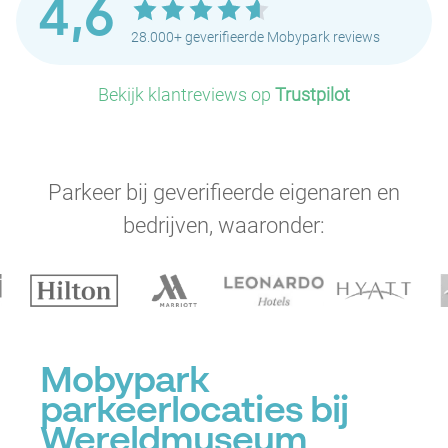
4,6
28.000+ geverifieerde Mobypark reviews
Bekijk klantreviews op
Trustpilot
P
Parkeer bij geverifieerde eigenaren en
bedrijven, waaronder:
P
P
P
P
Mobypark
P
P
P
P
parkeerlocaties bij
P
Wereldmuseum
P
P