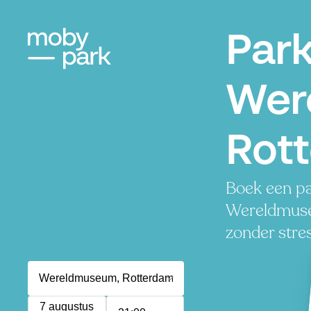
Par
Wer
Rot
Boek een pa
Wereldmuseu
zonder stres
7 augustus