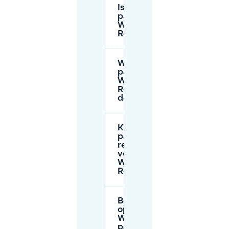
Is er gratis
parkeren bij
Wereldmuseum
Rotterdam?
Waar kan ik
parkeren voor
Wereldmuseum
Rotterdam met
de auto?
Kan ik vooraf
parkeren
reserveren
voor
Wereldmuseum
Rotterdam?
Beïnvloeden de
openingstijden van
Wereldmuseum de
parkeermogelijkheden?