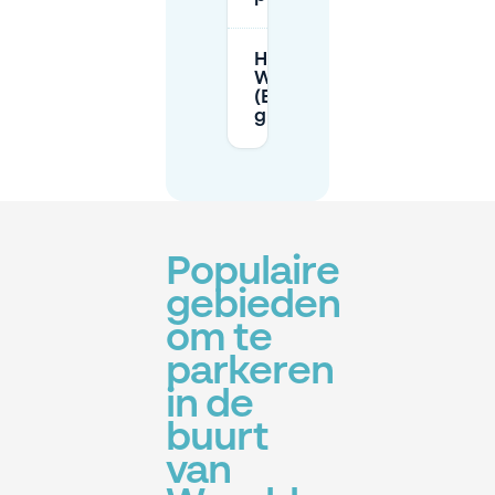
Hoe rijd ik naar het
Wereldmuseumgebied
(Erasmusbrug-
guidance)?
Populaire
gebieden
om te
parkeren
in de
buurt
van