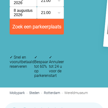
21:00
2026
8 augustus
21:00
2026
Zoek een parkeerplaats
✓
Snel en
✓
✓
vooruitbetaald
Bespaar
Annuleer
reserveren
tot 60%
tot 24 u
op
voor de
parkeren
start
Mobypark
Steden
Rotterdam
Wereldmuseum
P