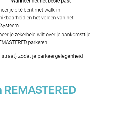
Wanneer het het beste past
eer je oké bent met walk-in
hikbaarheid en het volgen van het
efsysteem
eer je zekerheid wilt over je aankomsttijd
REMASTERED parkeren
p straat) zodat je parkeergelegenheid
van REMASTERED