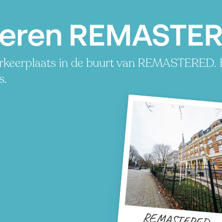
keren REMASTER
keerplaats in de buurt van REMASTERED. Be
s.
REMASTERED