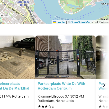
Leaflet
|
©
OpenStreetMap
contributors
P
rkeerplaats -
Parkeerplaats Witte De With
Parke
t Bij De Markthal
Rotterdam Centrum
Wijnst
3011 VW Rotterdam,
Kromme Elleboog 37, 3012 VM
Wijnst
Rotterdam, Netherlands
Nether
★
★
★
☆
☆
★
★
★