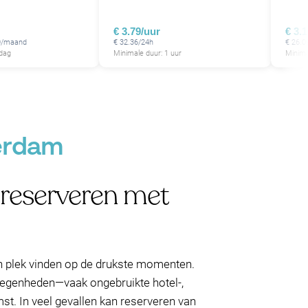
€ 3.79/uur
€ 3.
50/maand
€ 32.36/24h
€ 26.0
 dag
Minimale duur: 1 uur
Minima
terdam
reserveren met
n plek vinden op de drukste momenten.
elegenheden—vaak ongebruikte hotel-,
st. In veel gevallen kan reserveren van