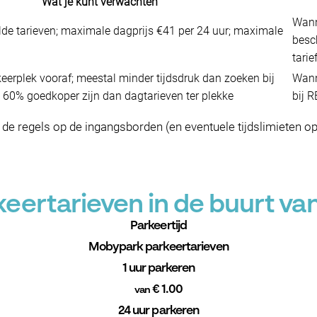
Wat je kunt verwachten
Wann
elde tarieven; maximale dagprijs €41 per 24 uur; maximale
besc
tari
eerplek vooraf; meestal minder tijdsdruk dan zoeken bij
Wann
 60% goedkoper zijn dan dagtarieven ter plekke
bij 
jd de regels op de ingangsborden (en eventuele tijdslimieten o
eertarieven in de buurt 
Parkeertijd
Mobypark parkeertarieven
1 uur parkeren
€ 1.00
van
24 uur parkeren