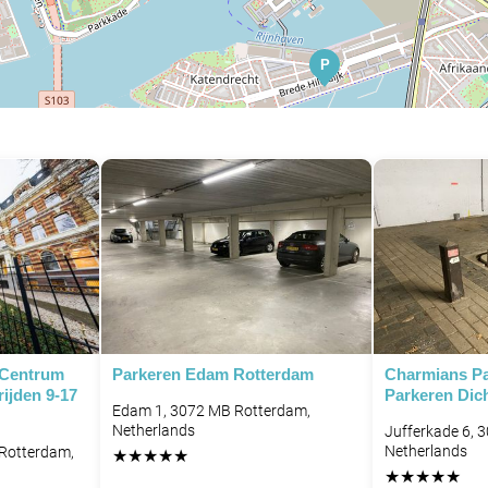
P
P
P
 Centrum
Parkeren Edam Rotterdam
Charmians Pa
rijden 9-17
Parkeren Dich
Edam 1, 3072 MB Rotterdam,
Netherlands
Jufferkade 6, 
Netherlands
 Rotterdam,
★
★
★
★
★
★
★
★
★
★