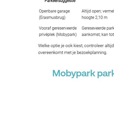
Parkeersuggestie
Openbare garage
Altijd open; verm
(Erasmusbrug)
hoogte 2,10 m
Vooraf gereserveerde
Gereseveerde park
privéplek (Mobypark)
aankomst; kan tot
Welke optie je ook kiest, controleer alti
overeenkomt met je bezoekplanning.
Mobypark park