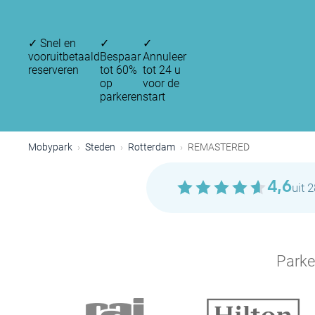
✓
Snel en
✓
✓
vooruitbetaald
Bespaar
Annuleer
reserveren
tot 60%
tot 24 u
op
voor de
parkeren
start
P
Mobypark
Steden
Rotterdam
REMASTERED
4,6
uit 
Parke