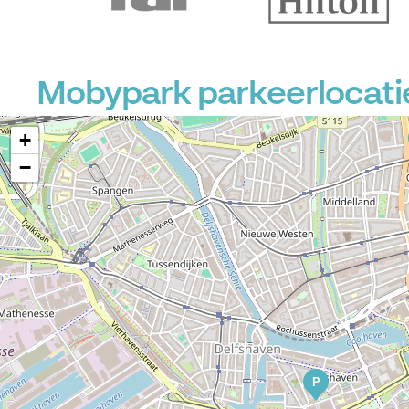
Mobypark parkeerlocati
+
−
P