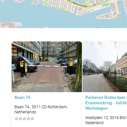
Baan 74
Parkeren Rotterdam
Erasmusbrug - In/uit
Baan 74 , 3011 CD Rotterdam,
Werkdagen
Netherlands
Westplein 12, 3016 BM
☆
☆
☆
☆
☆
Nederland