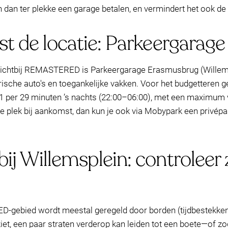
 dan ter plekke een garage betalen, en vermindert het ook de
ast de locatie: Parkeergara
chtbij REMASTERED is Parkeergarage Erasmusbrug (Willemspl
trische auto's en toegankelijke vakken. Voor het budgetteren 
1 per 29 minuten ’s nachts (22:00–06:00), met een maximum va
je plek bij aankomst, dan kun je ook via Mobypark een privépa
ij Willemsplein: controleer
-gebied wordt meestal geregeld door borden (tijdbestekken
iet, een paar straten verderop kan leiden tot een boete—of zodr