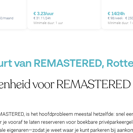
€ 3.23/uur
€ 14/24h
350/maand
€ 31.11/24h
€ 98/week · € 2
Minimale duur: 1 uur
Minimale duur: 1
uurt van REMASTERED, Rot
genheid voor REMASTERED 
REMASTERED, is het hoofdprobleem meestal hetzelfde: snel ee
 je vooraf te laten reserveren voor boekbare privéparkeerg
kale eigenaren—zodat je weet waar je kunt parkeren bij aankom