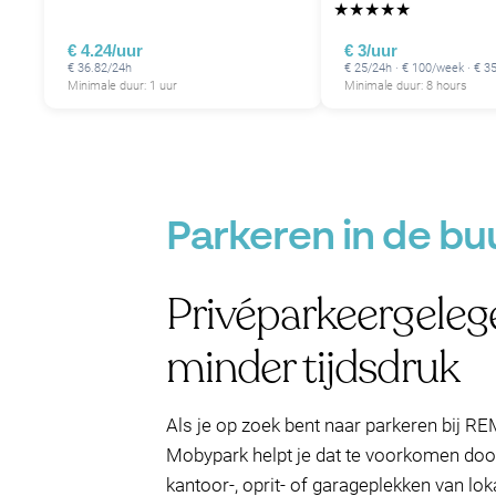
★
★
★
★
★
€ 4.24/uur
€ 3/uur
€ 36.82/24h
€ 25/24h · € 100/week · € 
Minimale duur: 1 uur
Minimale duur: 8 hours
Parkeren in de b
Privéparkeergele
minder tijdsdruk
Als je op zoek bent naar parkeren bij 
Mobypark helpt je dat te voorkomen door
kantoor-, oprit- of garageplekken van lo