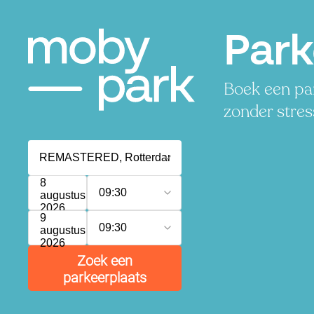
Par
Boek een par
zonder stres
8
09:30
augustus
2026
9
09:30
augustus
2026
Zoek een
parkeerplaats