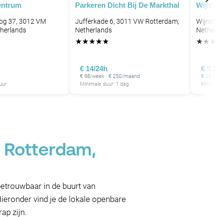
entrum
Parkeren Dicht Bij De Markthal
Wijnst
og 37, 3012 VM
Jufferkade 6, 3011 VW Rotterdam,
Wijnst
herlands
Netherlands
Nether
★
★
★
★
★
★
★
★
€ 14/24h
€ 3.
€ 98/week · € 250/maand
€ 26.0
uur
Minimale duur: 1 dag
Minima
n Rotterdam,
 betrouwbaar in de buurt van
ieronder vind je de lokale openbare
ap zijn.