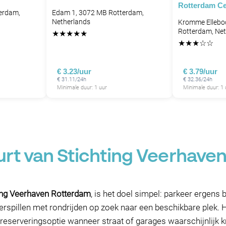
Rotterdam C
erdam,
Edam 1, 3072 MB Rotterdam,
Netherlands
Kromme Ellebo
Rotterdam, Net
★
★
★
★
★
★
★
★
☆
☆
€ 3.23/uur
€ 3.79/uur
€ 31.11/24h
€ 32.36/24h
Minimale duur: 1 uur
Minimale duur: 1 
urt van Stichting Veerhave
ing Veerhaven Rotterdam
, is het doel simpel: parkeer ergens
rspillen met rondrijden op zoek naar een beschikbare plek. H
-reserveringsoptie wanneer straat of garages waarschijnlijk kr