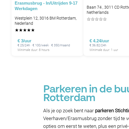
Erasmusbrug - In/uitrijden 9-17
Baan 74 , 3011 CD Rott
Werkdagen
Netherlands
Westplein 12, 3016 BM Rotterdam,
☆
☆
☆
☆
☆
Nederland
★
★
★
★
★
€ 3/uur
€ 4.24/uur
€ 25/24h · € 100/week · € 350/maand
€ 36.82/24h
Minimale duur: 8 hours
Minimale duur: 1 uur
Parkeren in de bu
Rotterdam
Als je op zoek bent naar
parkeren Sticht
Veerhaven/Erasmusbrug zonder tijd te ve
opties om eerst te weten, plus een privé