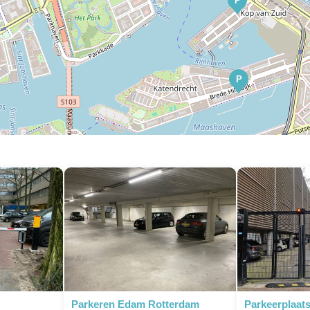
P
P
P
P
Parkeren Edam Rotterdam
Parkeerplaats