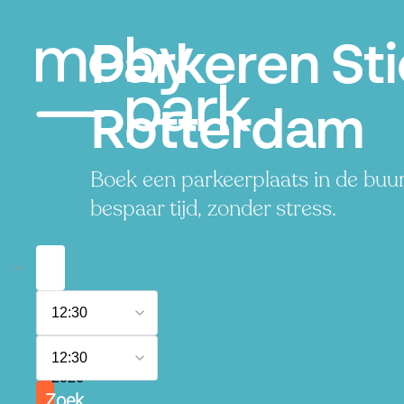
Parkeren St
Rotterdam
Boek een parkeerplaats in de buu
bespaar tijd, zonder stress.
9
12:30
augustus
2026
10
12:30
augustus
2026
Zoek