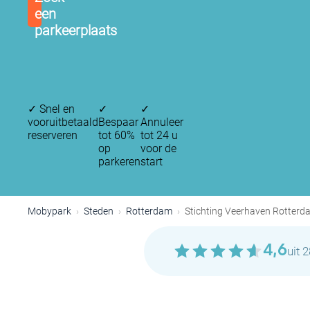
een
parkeerplaats
✓
Snel en
✓
✓
vooruitbetaald
Bespaar
Annuleer
reserveren
tot 60%
tot 24 u
op
voor de
parkeren
start
P
Mobypark
Steden
Rotterdam
Stichting Veerhaven Rotterd
4,6
uit 