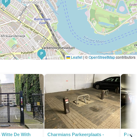
P
P
Leaflet
|
©
OpenStreetMap
contributors
 Witte De With
Charmians Parkeerplaats -
Parke