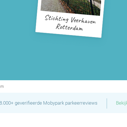
Stichting Veerhaven
Rotterdam
P
am
|
P
28.000+ geverifieerde Mobypark parkeerreviews
Bekij