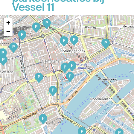
Vessel 11
+
P
P
−
P
P
P
P
P
P
P
P
P
P
P
P
P
P
P