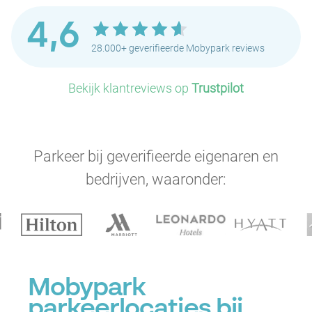
4,6
28.000+ geverifieerde Mobypark reviews
Bekijk klantreviews op
Trustpilot
P
Parkeer bij geverifieerde eigenaren en
bedrijven, waaronder:
P
Mobypark
parkeerlocaties bij
P