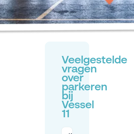
Veelgestelde
vragen
over
parkeren
bij
Vessel
11