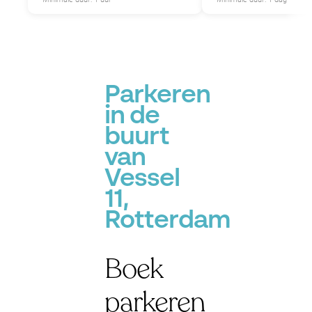
Parkeren
in de
buurt
van
Vessel
11,
Rotterdam
Boek
parkeren