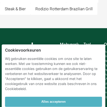
Steak & Bier
Rodizio Rotterdam Brazilian Grill
Mobypark
Taal
O
B.V.
Cookievoorkeuren
Duits
Ov
Engels
Bl
Wij gebruiken essentiële cookies om onze site te laten
Spaans
H
werken. Met uw toestemming kunnen we ook niet-
Frankrijk
Va
essentiële cookies gebruiken om de gebruikerservaring te
Italiaans
Pe
verbeteren en het websiteverkeer te analyseren. Door op
Nederlands
D
"Accepteren" te klikken, gaat u akkoord met het
Af
A
cookiegebruik van onze website zoals beschreven in ons
Pr
Cookiebeleid.
Pr
T
Alles accepteren