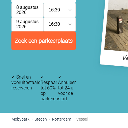
8 augustus
16:30
2026
9 augustus
16:30
2026
Zoek een parkeerplaats
Ve
✓
Snel en
✓
✓
vooruitbetaald
Bespaar
Annuleer
reserveren
tot 60%
tot 24 u
op
voor de
parkeren
start
Mobypark
Steden
Rotterdam
Vessel 11