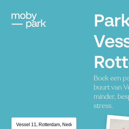
Par
Vess
Rot
Boek een pa
buurt van Ve
minder, besp
stress.