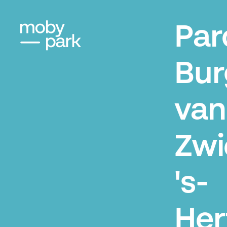
Par
Bur
van
Zwi
's-
Her