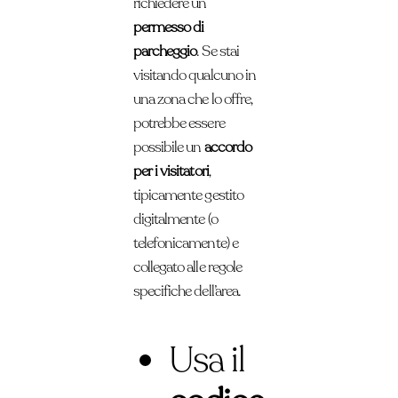
richiedere un
permesso di
parcheggio
. Se stai
visitando qualcuno in
una zona che lo offre,
potrebbe essere
possibile un
accordo
per i visitatori
,
tipicamente gestito
digitalmente (o
telefonicamente) e
collegato alle regole
specifiche dell’area.
Usa il