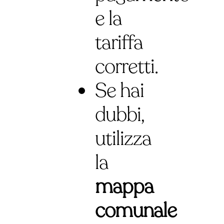
e la
tariffa
corretti.
Se hai
dubbi,
utilizza
la
mappa
comunale