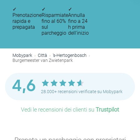
✓
✓
✓
Prenotazione
Risparmiate
Annulla
rapida e
fino al 60%
fino a 24
prepagata
sul
h prima
parcheggio
dell’inizio
Mobypark
Città
's-Hertogenbosch
Burgemeester van Zwietenpark
4,6
28.000+ recensioni verificate su Mobypark
Vedi le recensioni dei clienti su
Trustpilot