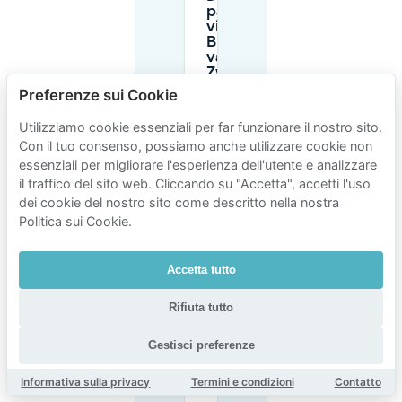
parcheggiare
vicino al
Burgemeester
van
Zwietenpark
(strada,
Preferenze sui Cookie
garage o
P+R)?
Utilizziamo cookie essenziali per far funzionare il nostro sito.
Con il tuo consenso, possiamo anche utilizzare cookie non
essenziali per migliorare l'esperienza dell'utente e analizzare
Come sono di
il traffico del sito web. Cliccando su "Accetta", accetti l'uso
solito i costi di
parcheggio
dei cookie del nostro sito come descritto nella nostra
per il
Politica sui Cookie.
parcheggio in
strada vicino
al
Accetta tutto
Burgemeester
van
Zwietenpark?
Rifiuta tutto
Gestisci preferenze
Posso
pagare con
Informativa sulla privacy
Termini e condizioni
Contatto
PIN o app