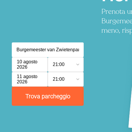
Prenota u
Burgemees
meno, ris
10 agosto
21:00
2026
11 agosto
21:00
2026
Trova parcheggio