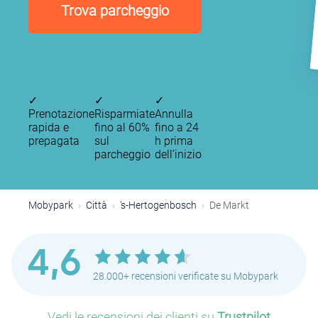
Trova parcheggio
✓
✓
✓
Prenotazione
Risparmiate
Annulla
rapida e
fino al 60%
fino a 24
prepagata
sul
h prima
parcheggio
dell’inizio
Mobypark
Città
's-Hertogenbosch
De Markt
4,6
28.000+ recensioni verificate su Mobypark
Vedi le recensioni dei clienti su
Trustpilot