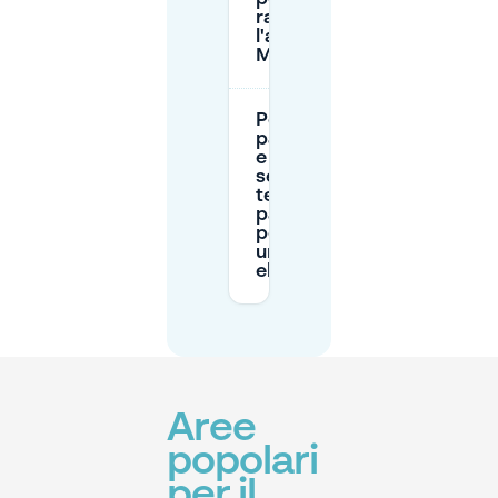
raggiungere
l'area di De
Markt?
Posso
parcheggiare
e ricaricare
se ho una
tessera di
parcheggio
per disabili o
un veicolo
elettrico?
Aree
popolari
per il