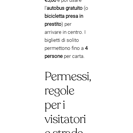
€5,00
e poi usare
l’
autobus gratuito
(o
bicicletta presa in
prestito
) per
arrivare in centro. I
biglietti di solito
permettono fino a
4
persone
per carta.
Permessi,
regole
per i
visitatori