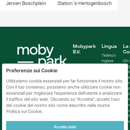
Jeroen Boschplein
Station 's-Hertogenbosch
Mobypark
Lingua
La 
B.V.
Co
Tedesco
Inglese
Chi
Spagnolo
Blo
Preferenze sui Cookie
Francia
Aiut
Italian
Offe
Utilizziamo cookie essenziali per far funzionare il nostro sito.
Olandese
Sta
Con il tuo consenso, possiamo anche utilizzare cookie non
Sost
essenziali per migliorare l'esperienza dell'utente e analizzare
Affil
il traffico del sito web. Cliccando su "Accetta", accetti l'uso
Term
cond
dei cookie del nostro sito come descritto nella nostra
Priv
Politica sui Cookie.
Pref
con
Accetta tutto