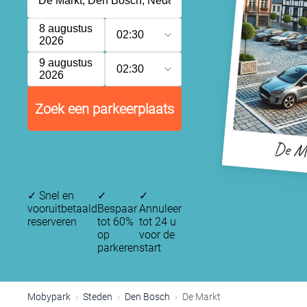
8 augustus
02:30
2026
9 augustus
02:30
2026
Zoek een parkeerplaats
De M
✓
Snel en
✓
✓
vooruitbetaald
Bespaar
Annuleer
reserveren
tot 60%
tot 24 u
op
voor de
parkeren
start
Mobypark
Steden
Den Bosch
De Markt