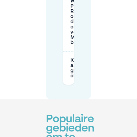
Wat is de
Park &
Ride-
optie om
de
omgeving
van De
Markt te
bereiken?
Kan ik parkeren en oplade
als ik een
gehandicaptenparkeerkaa
of een EV heb?
Populaire
gebieden