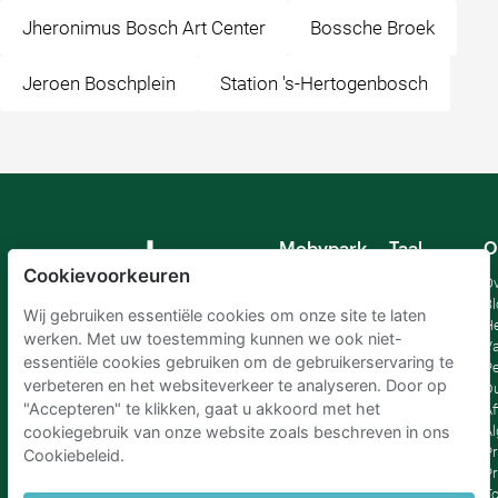
Jheronimus Bosch Art Center
Bossche Broek
Jeroen Boschplein
Station 's-Hertogenbosch
Mobypark
Taal
O
B.V.
Cookievoorkeuren
Duits
Ov
Engels
Bl
Wij gebruiken essentiële cookies om onze site te laten
Spaans
H
werken. Met uw toestemming kunnen we ook niet-
Frankrijk
Va
essentiële cookies gebruiken om de gebruikerservaring te
Italiaans
Pe
verbeteren en het websiteverkeer te analyseren. Door op
Nederlands
D
"Accepteren" te klikken, gaat u akkoord met het
Af
A
cookiegebruik van onze website zoals beschreven in ons
Pr
Cookiebeleid.
Pr
T