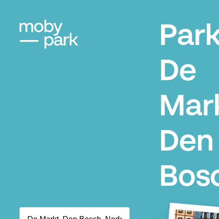
Par
De
Mar
Den
Bos