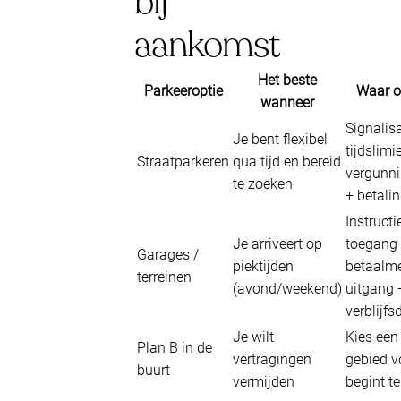
bij
aankomst
Het beste
Parkeeroptie
Waar op
wanneer
Signalisa
Je bent flexibel
tijdslimi
Straatparkeren
qua tijd en bereid
vergunn
te zoeken
+ betali
Instructi
Je arriveert op
toegang
Garages /
piektijden
betaalme
terreinen
(avond/weekend)
uitgang 
verblijfs
Je wilt
Kies een
Plan B in de
vertragingen
gebied v
buurt
vermijden
begint t