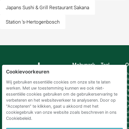
Japans Sushi & Grill Restaurant Sakana
Station 's-Hertogenbosch
Mobypark
Taal
O
B.V.
Cookievoorkeuren
Duits
Ov
Engels
Bl
Wij gebruiken essentiële cookies om onze site te laten
Spaans
H
werken. Met uw toestemming kunnen we ook niet-
Frankrijk
Va
essentiële cookies gebruiken om de gebruikerservaring te
Italiaans
Pe
verbeteren en het websiteverkeer te analyseren. Door op
Nederlands
D
"Accepteren" te klikken, gaat u akkoord met het
Af
A
cookiegebruik van onze website zoals beschreven in ons
Pr
Cookiebeleid.
Pr
T