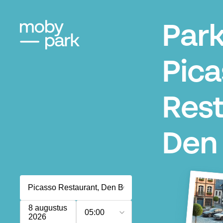
Par
Pica
Rest
Den
8 augustus
05:00
2026