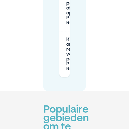
parkeergarages
of off-street
opties bij
Picasso
Restaurant?
Kan ik
online
reserveren
voor
parkeren bij
Picasso
Restaurant?
Populaire
gebieden
om te