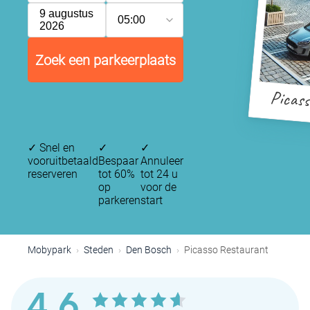
9 augustus
05:00
2026
Zoek een parkeerplaats
Picas
✓
Snel en
✓
✓
vooruitbetaald
Bespaar
Annuleer
reserveren
tot 60%
tot 24 u
op
voor de
parkeren
start
Mobypark
Steden
Den Bosch
Picasso Restaurant
4,6