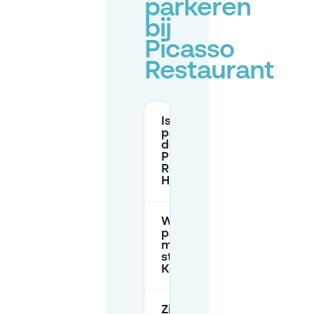
parkeren
bij
Picasso
Restaurant
Is er gratis
parkeren langs
de straat bij
Picasso
Restaurant in ’s-
Hertogenbosch?
Welke
parkeerrestricties
moet ik zoeken op
straten bij
Kerkstraat?
Zijn er