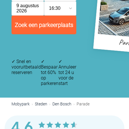
9 augustus
16:30
2026
Zoek een parkeerplaats
Par
✓
Snel en
✓
✓
vooruitbetaald
Bespaar
Annuleer
reserveren
tot 60%
tot 24 u
op
voor de
parkeren
start
Mobypark
Steden
Den Bosch
Parade
4,6