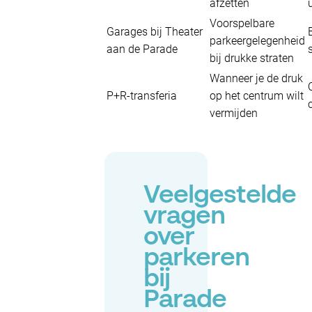
afzetten
Voorspelbare
Garages bij Theater
parkeergelegenheid
aan de Parade
bij drukke straten
Wanneer je de druk
P+R-transferia
op het centrum wilt
vermijden
Veelgestelde
vragen
over
parkeren
bij
Parade