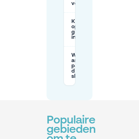
vermijden?
Kan ik parkeren
op/near het Parade-
gebied met een
invalidenparkeerkaart?
Wat is er
anders aan
parkeren op
drukke
showavonden?
Populaire
gebieden