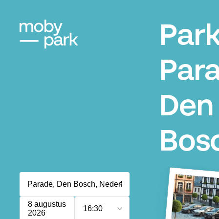
Par
Para
Den
Bos
8 augustus
16:30
2026