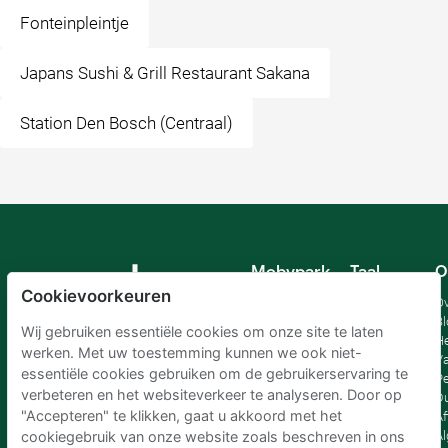
Fonteinpleintje
Japans Sushi & Grill Restaurant Sakana
Station Den Bosch (Centraal)
Mobypark
Taal
O
B.V.
Cookievoorkeuren
Duits
Ov
Engels
Bl
Wij gebruiken essentiële cookies om onze site te laten
Spaans
H
werken. Met uw toestemming kunnen we ook niet-
Frankrijk
Va
essentiële cookies gebruiken om de gebruikerservaring te
Italiaans
Pe
verbeteren en het websiteverkeer te analyseren. Door op
Nederlands
D
"Accepteren" te klikken, gaat u akkoord met het
Af
A
cookiegebruik van onze website zoals beschreven in ons