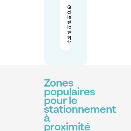
Qu’est-ce qui
change pour
le
stationnement
lors des
soirées de
spectacle très
fréquentées ?
Zones
populaires
pour le
stationnement
à
proximité