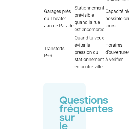
Stationnement
Garages près
Capacité ré
prévisible
du Theater
possible ce
quand la rue
aan de Parade
jours
est encombrée
Quand tu veux
éviter la
Horaires
Transferts
pression du
d’ouverture
P+R
stationnement
à vérifier
en centre-ville
Questions
fréquentes
sur
le