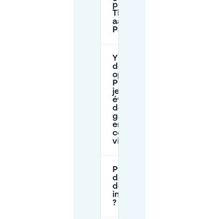
près du
Theater
aan de
Parade ?
Y a-t-il
des
options
P+R si
je veux
éviter
de me
garer
en
centre-
ville ?
Puis-je me garer
dans/près de la zone
de Parade avec une
invalidenparkeerkaart
?