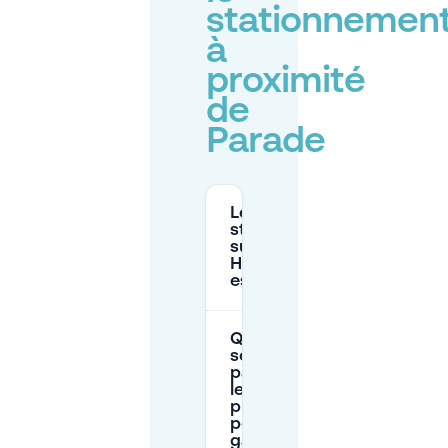
stationnemen
à
proximité
de
Parade
Le
stationnement
sur Parade à ’s-
Hertogenbosch
est-il payant ?
Quels
sont les
parkings
les plus
proches
pour se
garer