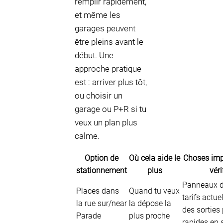
remplir rapidement,
et même les
garages peuvent
être pleins avant le
début. Une
approche pratique
est : arriver plus tôt,
ou choisir un
garage ou P+R si tu
veux un plan plus
calme.
Option de
Où cela aide le
Choses imp
stationnement
plus
véri
Panneaux d
Places dans
Quand tu veux
tarifs actuel
la rue sur/near
la dépose la
des sorties
Parade
plus proche
rapides en 