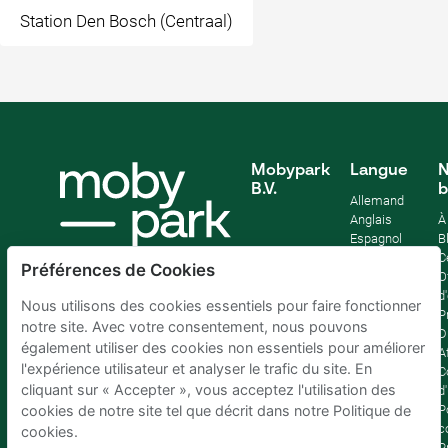
Station Den Bosch (Centraal)
Mobypark
Langue
N
B.V.
b
Allemand
Anglais
À
Espagnol
B
Français
C
Préférences de Cookies
Italien
O
Néerlandais
d
Nous utilisons des cookies essentiels pour faire fonctionner
P
notre site. Avec votre consentement, nous pouvons
D
également utiliser des cookies non essentiels pour améliorer
Af
l'expérience utilisateur et analyser le trafic du site. En
C
cliquant sur « Accepter », vous acceptez l'utilisation des
d'
P
cookies de notre site tel que décrit dans notre Politique de
c
cookies.
P