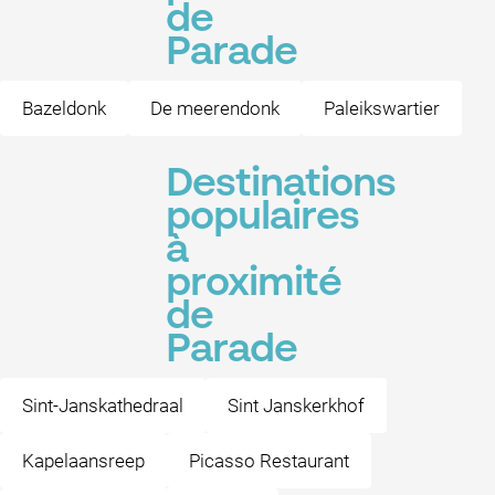
de
Parade
Bazeldonk
De meerendonk
Paleikswartier
Destinations
populaires
à
proximité
de
Parade
Sint-Janskathedraal
Sint Janskerkhof
Kapelaansreep
Picasso Restaurant