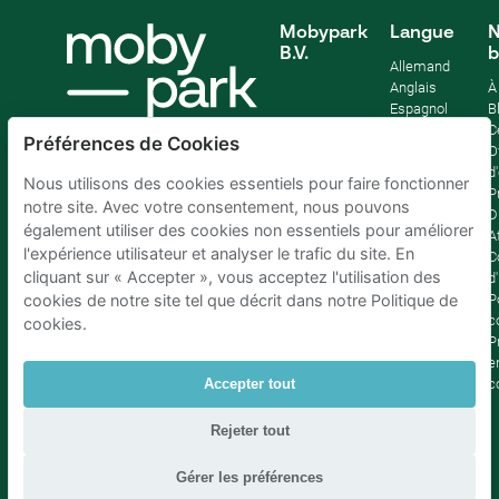
Mobypark
Langue
N
B.V.
b
Allemand
Anglais
À
Espagnol
B
Français
C
Préférences de Cookies
Italien
O
Néerlandais
d
Nous utilisons des cookies essentiels pour faire fonctionner
P
notre site. Avec votre consentement, nous pouvons
D
également utiliser des cookies non essentiels pour améliorer
Af
l'expérience utilisateur et analyser le trafic du site. En
C
cliquant sur « Accepter », vous acceptez l'utilisation des
d'
P
cookies de notre site tel que décrit dans notre Politique de
c
cookies.
P
e
c
Accepter tout
Rejeter tout
Parking Bruxelles
|
Parking Amsterdam
|
Parking Paris
|
Parking Anvers
|
Parking Rotterdam
|
Parking Eindhoven
Gérer les préférences