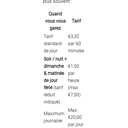
plus souvent :
Quand
vous vous
Tarif
garez
Tarif
€3,32
standard
par 60
de jour
minutes
Soir / nuit +
dimanche
€1,50
& matinée
par
de jour
heure
férié
(tarif
(max
réduit
€7,50)
indiqué)
Max
Maximum
€20,00
journalier
par jour