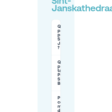
Sint-
Janskathedraa
Quel est le
parking le plus
proche de la
Sint-
Janskathedraal
?
Quels sont les
principaux
tarifs pour le
Parkeergarage
Sint-Jan (Den
Bosch) ?
Puis-je
conduire et
me garer
directement