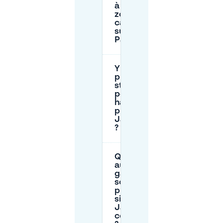
à côté de la
zone de la
cathédrale
sur la
Parade ?
Y a-t-il des
places de
stationnement
pour personnes
handicapées
près de la Sint-
Janskathedraal
?
Quels
autres
garages
sont
proches
si Sint-
Jan est
complet