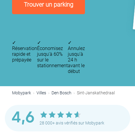
Trouver un parking
✓
✓
✓
Réservation
Économisez
Annulez
rapide et
jusqu'à 60%
jusqu’à
prépayée
sur le
24 h
stationnement
avant le
début
Mobypark
Villes
Den Bosch
Sint-Janskathedraal
4,6
28 000+ avis vérifiés sur Mobypark