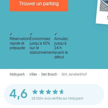
Trouver un parking
✓
✓
✓
Réservation
Économisez
Annulez
rapide et
jusqu'à 60%
jusqu’à
prépayée
sur le
24 h
stationnement
avant le
début
Mobypark
Villes
Den Bosch
Sint Janskerkhof
4,6
28 000+ avis vérifiés sur Mobypark