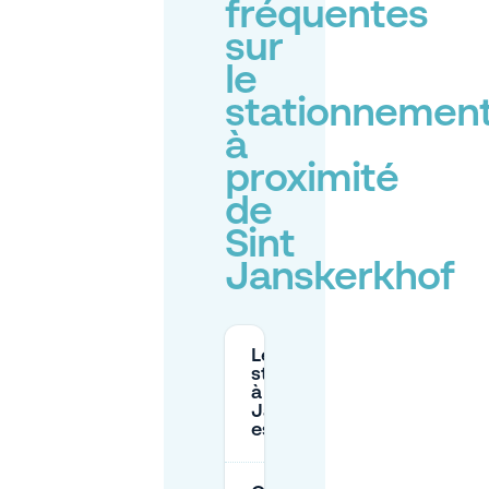
fréquentes
sur
le
stationnemen
à
proximité
de
Sint
Janskerkhof
Le
stationnement
à Sint
Janskerkhof
est-il gratuit ?