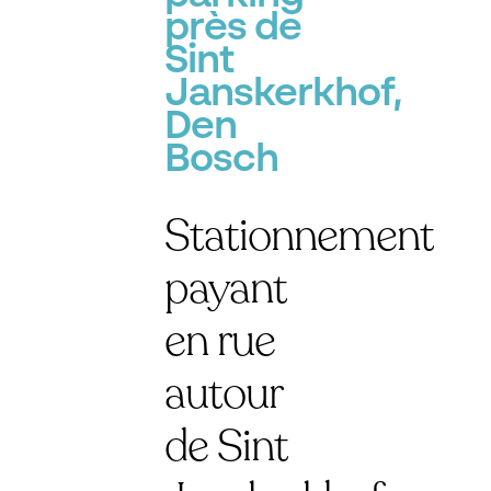
près de
Sint
Janskerkhof,
Den
Bosch
Stationnement
payant
en rue
autour
de Sint