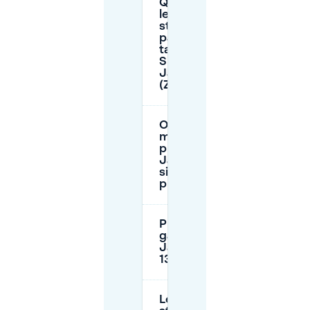
Quelles sont
les heures de
stationnement
payant et le
tarif près de
Sint
Janskerkhof
(Zone A1) ?
Où puis-je
me garer
près de Sint
Janskerkhof
si la rue est
pleine ?
Puis-je me
garer à
Janskerkhof
13 ?
Le