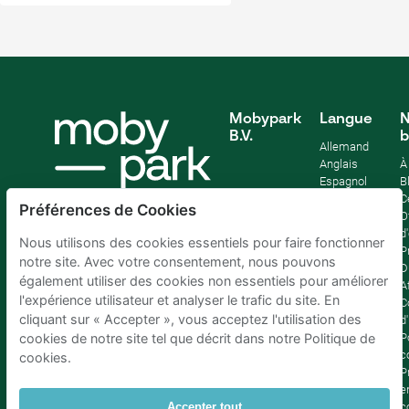
Mobypark
Langue
N
B.V.
b
Allemand
Anglais
À
Espagnol
B
Français
C
Préférences de Cookies
Italien
O
Néerlandais
d
Nous utilisons des cookies essentiels pour faire fonctionner
P
notre site. Avec votre consentement, nous pouvons
D
également utiliser des cookies non essentiels pour améliorer
Af
l'expérience utilisateur et analyser le trafic du site. En
C
cliquant sur « Accepter », vous acceptez l'utilisation des
d'
P
cookies de notre site tel que décrit dans notre Politique de
c
cookies.
P
e
c
Accepter tout