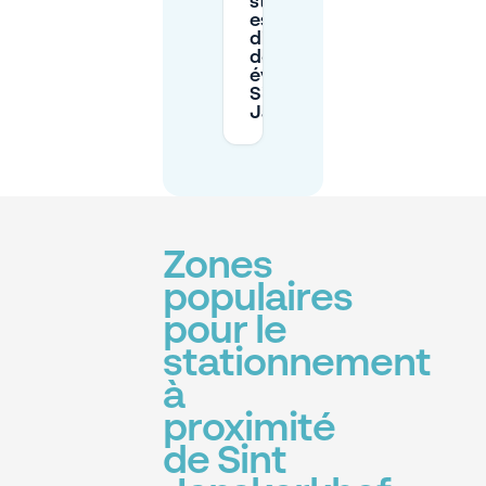
stationnement
est-il plus
difficile lors
des
événements à
Sint
Janskerkhof ?
Zones
populaires
pour le
stationnement
à
proximité
de Sint