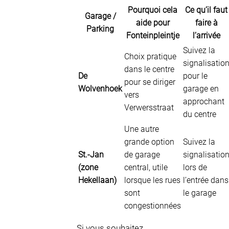
Pourquoi cela
Ce qu’il faut
Garage /
aide pour
faire à
Parking
Fonteinpleintje
l’arrivée
Suivez la
Choix pratique
signalisatio
dans le centre
De
pour le
pour se diriger
Wolvenhoek
garage en
vers
approchant
Verwersstraat
du centre
Une autre
grande option
Suivez la
St.-Jan
de garage
signalisatio
(zone
central, utile
lors de
Hekellaan)
lorsque les rues
l’entrée dans
sont
le garage
congestionnées
Si vous souhaitez