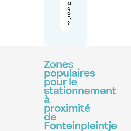
stationnement
gratuit près
de la zone de
Fonteinpleintje
?
Zones
populaires
pour le
stationnement
à
proximité
de
Fonteinpleintje