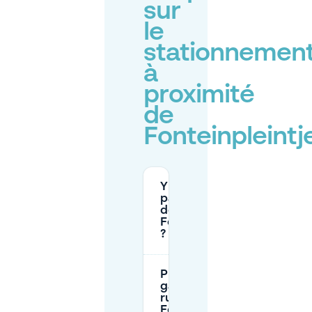
sur
le
stationnemen
à
proximité
de
Fonteinpleintj
Y a-t-il des
parkings près
de
Fonteinpleintje
?
Puis-je me
garer dans la
rue près de
Fonteinpleintje