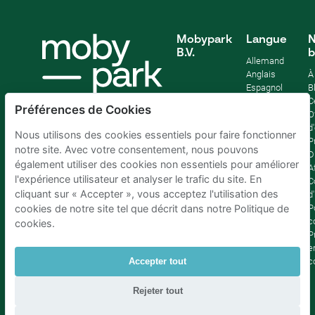
Mobypark
Langue
N
B.V.
b
Allemand
Anglais
À
Espagnol
B
Français
C
Préférences de Cookies
Italien
O
Néerlandais
d
Nous utilisons des cookies essentiels pour faire fonctionner
P
notre site. Avec votre consentement, nous pouvons
D
également utiliser des cookies non essentiels pour améliorer
Af
l'expérience utilisateur et analyser le trafic du site. En
C
cliquant sur « Accepter », vous acceptez l'utilisation des
d'
P
cookies de notre site tel que décrit dans notre Politique de
c
cookies.
P
e
c
Accepter tout
Rejeter tout
Parking Bruxelles
|
Parking Amsterdam
|
Parking Paris
|