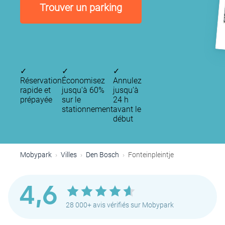
Trouver un parking
✓
✓
✓
Réservation
Économisez
Annulez
rapide et
jusqu'à 60%
jusqu’à
prépayée
sur le
24 h
stationnement
avant le
début
Mobypark
Villes
Den Bosch
Fonteinpleintje
4,6
28 000+ avis vérifiés sur Mobypark