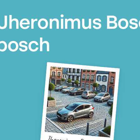
Jheronimus Bosc
nbosch