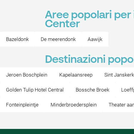
Aree popolari per
Center
Bazeldonk
De meerendonk
Aawijk
Destinazioni popo
Jeroen Boschplein
Kapelaansreep
Sint Jansker
Golden Tulip Hotel Central
Bossche Broek
Loeff
Fonteinpleintje
Minderbroedersplein
Theater aa