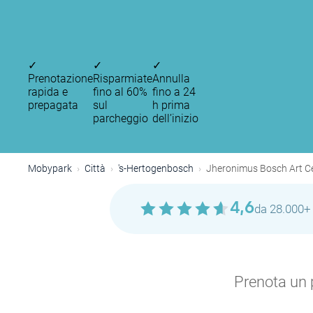
✓
✓
✓
Prenotazione
Risparmiate
Annulla
rapida e
fino al 60%
fino a 24
prepagata
sul
h prima
parcheggio
dell’inizio
Mobypark
Città
's-Hertogenbosch
Jheronimus Bosch Art C
4,6
da 28.000+ 
Prenota un p