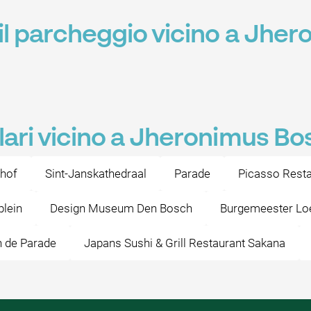
 il parcheggio vicino a Jhe
lari vicino a Jheronimus Bo
khof
Sint-Janskathedraal
Parade
Picasso Resta
plein
Design Museum Den Bosch
Burgemeester Loe
n de Parade
Japans Sushi & Grill Restaurant Sakana