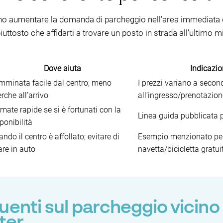
no aumentare la domanda di parcheggio nell’area immediata de
ttosto che affidarti a trovare un posto in strada all’ultimo mi
Dove aiuta
Indicazio
mminata facile dal centro; meno
I prezzi variano a second
erche all’arrivo
all’ingresso/prenotazion
mate rapide se si è fortunati con la
Linea guida pubblicata pe
ponibilità
ndo il centro è affollato; evitare di
Esempio menzionato per t
are in auto
navetta/bicicletta gratui
enti sul parcheggio vicino