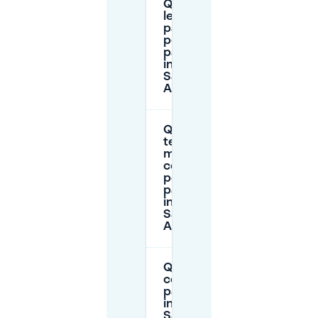
Quali sono
le ore di
pagamento
per il
parcheggio
in strada a
Saint -
Agne?
Qual è il
tempo
massimo
consentito
per il
parcheggio
in strada a
Saint -
Agne?
Quanto
costa il
parcheggio
in strada a
Saint -