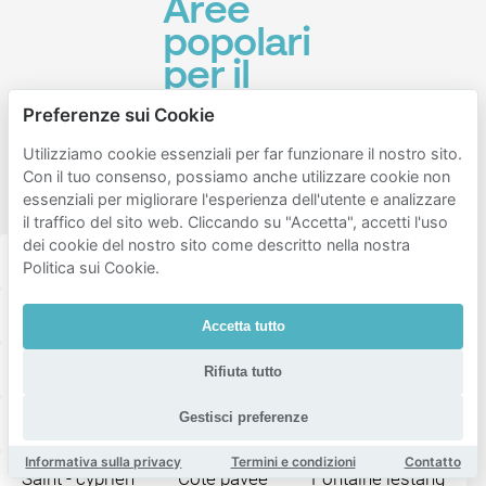
Aree
popolari
per il
parcheggio
Preferenze sui Cookie
vicino a
Utilizziamo cookie essenziali per far funzionare il nostro sito.
Saint -
Con il tuo consenso, possiamo anche utilizzare cookie non
Agne
essenziali per migliorare l'esperienza dell'utente e analizzare
il traffico del sito web. Cliccando su "Accetta", accetti l'uso
dei cookie del nostro sito come descritto nella nostra
Empalot
Saint - michel
Saouzelong - rangueil
Politica sui Cookie.
Le busca
Pont des demoiselles
Accetta tutto
Îles du ramier
Carmes
Stone cross
Rifiuta tutto
Gestisci preferenze
Saint-etienne
Fer à cheval
Rangueil
Informativa sulla privacy
Termini e condizioni
Contatto
Saint - cyprien
Côte pavée
Fontaine lestang