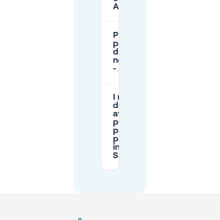
Agne?
Posso
parcheggiare
durante la
notte a Saint
- Agne?
I residenti
devono
avere un
permesso
per
parcheggiare
in strada a
Saint - Agne?