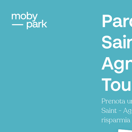
Par
Sain
Agn
Tou
Prenota u
Saint - A
risparmia