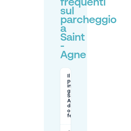
frequenti
sul
parcheggio
a
Saint
-
Agne
Il
parcheggio
in strada è
gratuito a
Saint -
Agne la
domenica
o nei giorni
festivi?