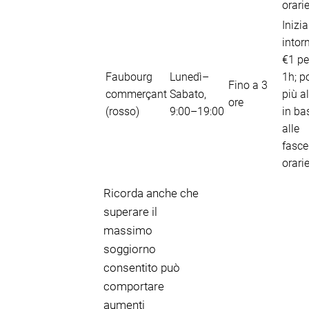
orari
Inizia
intor
€1 pe
Faubourg
Lunedì–
1h; p
Fino a 3
commerçant
Sabato,
più a
ore
(rosso)
9:00–19:00
in ba
alle
fasce
orari
Ricorda anche che
superare il
massimo
soggiorno
consentito può
comportare
aumenti