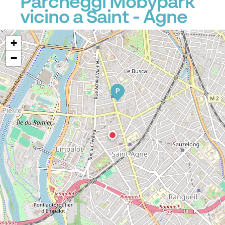
Parcheggi Mobypark
vicino a Saint - Agne
+
−
P