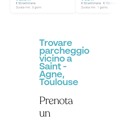
€ 50/settimana
€ 50/settimana · € 150/me
Durata min.: 5 giorni
Durata min.: 1 giorno
Trovare
parcheggio
vicino a
Saint -
Agne,
Toulouse
Prenota
un