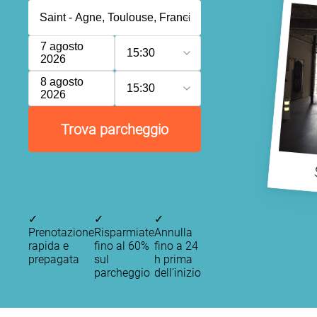
7 agosto
15:30
2026
8 agosto
15:30
2026
Trova parcheggio
✓
✓
✓
P
Prenotazione
Risparmiate
Annulla
rapida e
fino al 60%
fino a 24
prepagata
sul
h prima
parcheggio
dell’inizio