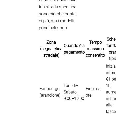
tua strada specifica
sono ciò che conta
di più, ma i modelli
principali sono:
Sch
Zona
Tempo
Quando è a
tariff
(segnaletica
massimo
pagamento
orar
stradale)
consentito
tipi
Inizia
intor
€1 pe
Lunedì–
1h;
Faubourgs
Fino a 5
Sabato,
aume
(arancione)
ore
9:00–19:00
in ba
alle
fasce