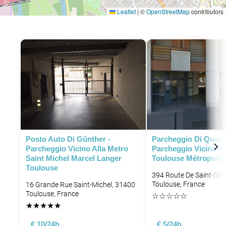
Leaflet
|
©
OpenStreetMap
contributors
Posto Auto Di Günther -
Parcheggio Di Quenti
Parcheggio Vicino Alla Metro
Parcheggio Vicino Al
Saint Michel Marcel Langer
Toulouse Métropole
Toulouse
394 Route De Saint-Sim
Toulouse, France
16 Grande Rue Saint-Michel, 31400
Toulouse, France
☆
☆
☆
☆
☆
★
★
★
★
★
€ 10/24h
€ 5/24h