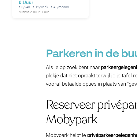
€ 1/uur
€ 3/24h · € 12/week · € 45/maand
Minimale duur: 1 uur
Parkeren in de bu
Als je op zoek bent naar
parkeergelegenh
plekje dat niet opraakt terwijl je je ta
vooraf betaalde opties in plaats van "gew
Reserveer privépa
Mobypark
Mobypark helpt je
privéparkeergelegenhe