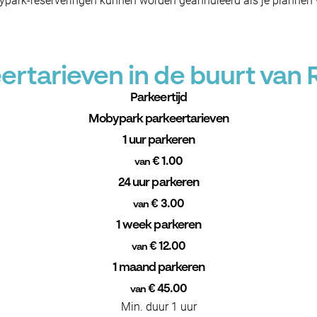
ypark-reserveringen kunnen worden geannuleerd als je plannen w
rtarieven in de buurt van 
Parkeertijd
Mobypark parkeertarieven
1 uur parkeren
€ 1.00
van
24 uur parkeren
€ 3.00
van
1 week parkeren
€ 12.00
van
1 maand parkeren
€ 45.00
van
Min. duur 1 uur