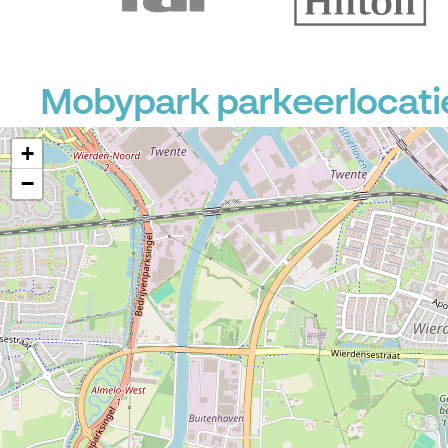
Mobypark parkeerlocatie
+
−