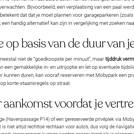
verwachten. Bijvoorbeeld, een verplaatsing van een paal wer
jk betekent dat dat je moet plannen voor garageparkeren (zoa
een handig alternatief kan zijn in vergelijking met zoeken na
e op basis van de duur van 
g meestal niet de “goedkoopste per minuut”, maar
tijddruk verm
an een gemakkelijke in- en uitrijoptie en let op eventuele tijd
nger kunnen duren, kan vooraf reserveren met Mobypark een pr
op korte-staansregels op straat.
r aankomst voordat je vertre
ge (Havenpassage P14) of een gereserveerde privéplek via Mob
t is niet altijd rechttoe rechtaan voor auto's, dus volg de navigati