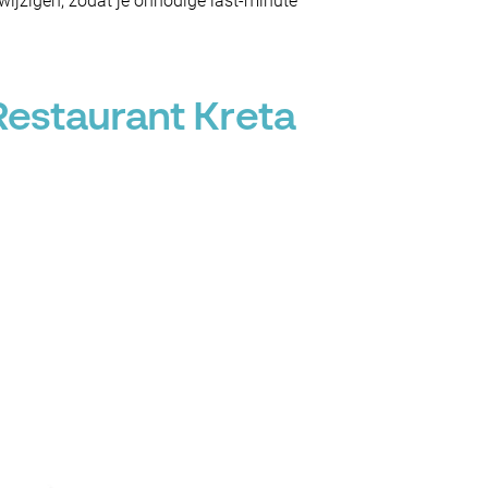
ijzigen, zodat je onnodige last-minute
Restaurant Kreta