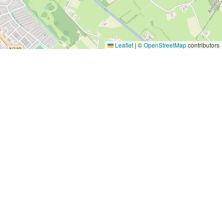
Leaflet
|
©
OpenStreetMap
contributors