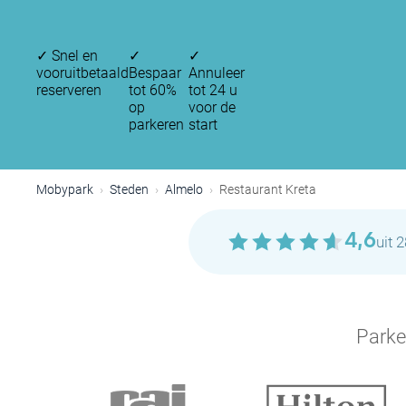
✓
Snel en
✓
✓
vooruitbetaald
Bespaar
Annuleer
reserveren
tot 60%
tot 24 u
op
voor de
parkeren
start
Mobypark
Steden
Almelo
Restaurant Kreta
4,6
uit 
Parke