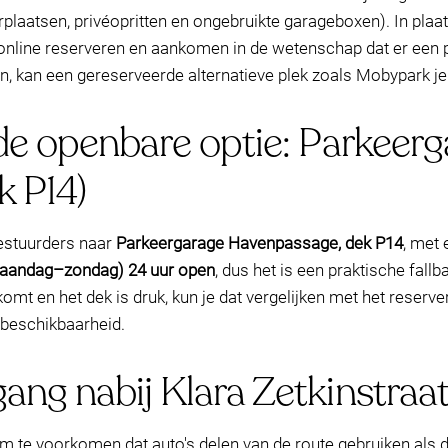
aatsen, privéopritten en ongebruikte garageboxen). In plaats v
, online reserveren en aankomen in de wetenschap dat er een 
n, kan een gereserveerde alternatieve plek zoals Mobypark je 
nde openbare optie: Parkeer
 P14)
bestuurders naar
Parkeergarage Havenpassage, dek P14
, met 
maandag–zondag) 24 uur open
, dus het is een praktische fall
komt en het dek is druk, kun je dat vergelijken met het reser
n beschikbaarheid.
ang nabij Klara Zetkinstraa
 te voorkomen dat auto's delen van de route gebruiken als door