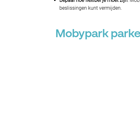
Bepaal hoe flexibel je moet zijn
: Mob
beslissingen kunt vermijden.
Mobypark parkee