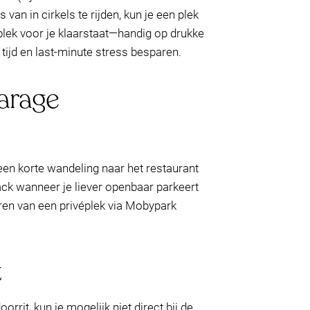
an in cirkels te rijden, kun je een plek
plek voor je klaarstaat—handig op drukke
tijd en last-minute stress besparen.
garage
een korte wandeling naar het restaurant
back wanneer je liever openbaar parkeert
veren van een privéplek via Mobypark
t
rit, kun je mogelijk niet direct bij de