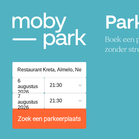
Par
Boek een p
zonder str
6
21:30
augustus
2026
7
21:30
augustus
2026
Zoek een parkeerplaats