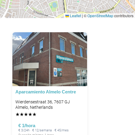
Leaflet
|
©
OpenStreetMap
contributors
Aparcamiento Almelo Centre
Wierdensestraat 36, 7607 GJ
Almelo, Netherlands
★
★
★
★
★
€ 1/hora
€ 3/24h · € 12/semana · € 45/mes