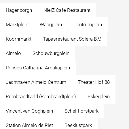
Hagenborgh
NielZ Café Restaurant
Marktplein
Waagplein
Centrumplein
Koornmarkt
Tapasrestaurant Solera B.V.
Almelo
Schouwburgplein
Prinses Catharina-Amaliaplein
Jachthaven Almelo Centrum
Theater Hof 88
Rembrandtveld (Rembrandtplein)
Eskerplein
Vincent van Goghplein
Schelfhorstpark
Station Almelo de Riet
Beeklustpark