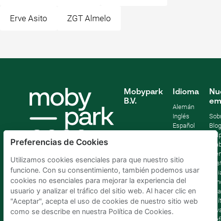
Erve Asito
ZGT Almelo
Mobypark
Idioma
Nu
B.V.
em
Alemán
Inglés
Sob
Español
Blo
Francia
Help
Preferencias de Cookies
Italiano
Tra
Holandés
Pre
Utilizamos cookies esenciales para que nuestro sitio
Sost
funcione. Con su consentimiento, también podemos usar
Afil
cookies no esenciales para mejorar la experiencia del
Con
usuario y analizar el tráfico del sitio web. Al hacer clic en
lega
Polí
"Aceptar", acepta el uso de cookies de nuestro sitio web
priv
como se describe en nuestra Política de Cookies.
Pref