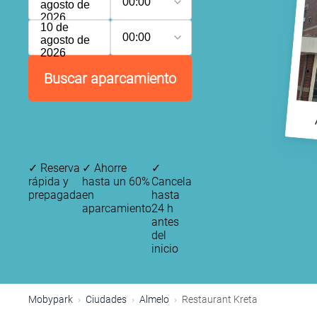
00:00
agosto de
2026
10 de
00:00
agosto de
2026
Buscar aparcamiento
✓
Reserva
✓
Ahorre
✓
rápida y
hasta un 60%
Cancela
prepagada
en
hasta
aparcamiento
24 h
antes
del
inicio
Mobypark
Ciudades
Almelo
Restaurant Kreta