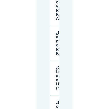
cuando
visite el
Restaurante
Kreta en
Almelo?
¿Puedo
aparcar
gratis cerca
del
Restaurante
Kreta?
¿Cuánto
tiempo está
abierto el
aparcamiento
Havenpassage
(nivel P14)?
¿Puedo
conducir