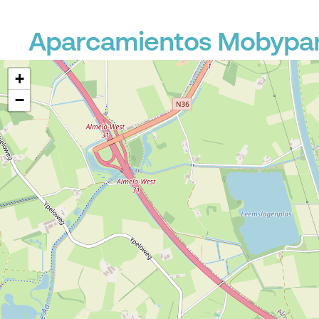
Aparcamientos Mobypar
+
−