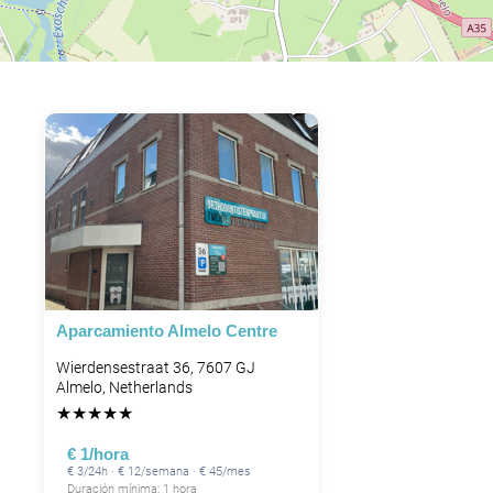
Aparcamiento Almelo Centre
Wierdensestraat 36, 7607 GJ
Almelo, Netherlands
★
★
★
★
★
€ 1/hora
€ 3/24h · € 12/semana · € 45/mes
Duración mínima: 1 hora