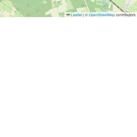
Leaflet
|
©
OpenStreetMap
contributors