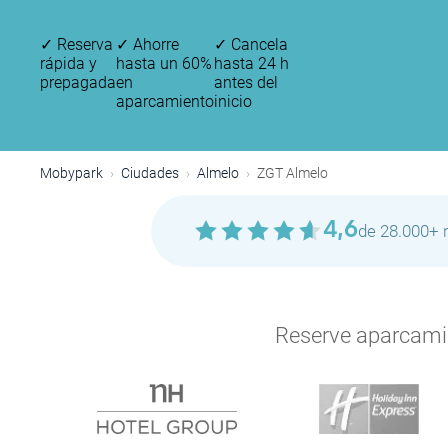
✓
Reserva
✓
Ahorre
✓
Cancela
rápida y
hasta un 60%
hasta 24 h
prepagada
en
antes del
aparcamiento
inicio
Mobypark
Ciudades
Almelo
ZGT Almelo
4,6
de 28.000+ 
Reserve aparcamien