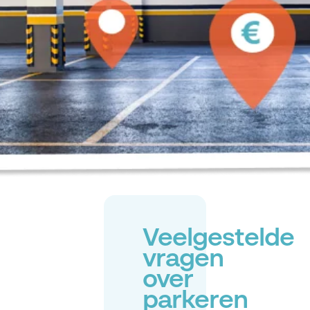
Veelgestelde
vragen
over
parkeren