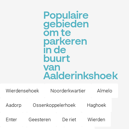
Populaire
gebieden
om te
parkeren
in de
buurt
van
Aalderinkshoek
Wierdensehoek
Noorderkwartier
Almelo
Aadorp
Ossenkoppelerhoek
Haghoek
Enter
Geesteren
De riet
Wierden