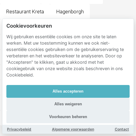
Restaurant Kreta
Hagenborgh
Cookievoorkeuren
NielZ Café Restaurant
Marktplein
Wij gebruiken essentiële cookies om onze site te laten
Centrumplein
Waagplein
Koornmarkt
werken. Met uw toestemming kunnen we ook niet-
essentiële cookies gebruiken om de gebruikerservaring te
verbeteren en het websiteverkeer te analyseren. Door op
Tapasrestaurant Solera B.V.
"Accepteren" te klikken, gaat u akkoord met het
cookiegebruik van onze website zoals beschreven in ons
Prinses Catharina-Amaliaplein
Schouwburgplein
Cookiebeleid.
Rembrandtveld (Rembrandtplein)
Theater Hof 88
Alles accepteren
Erve Asito
ZGT Almelo
Alles weigeren
Voorkeuren beheren
Station Almelo de Riet
Schelfhorstpark
Privacybeleid
Algemene voorwaarden
Contact