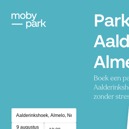
Par
Aald
Alm
Boek een pa
Aalderinksho
zonder stres
9 augustus