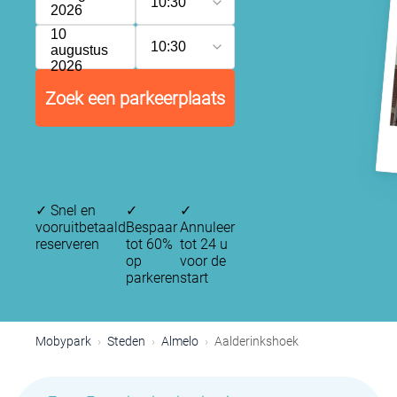
10:30
2026
10
10:30
augustus
2026
Zoek een parkeerplaats
✓
Snel en
✓
✓
vooruitbetaald
Bespaar
Annuleer
reserveren
tot 60%
tot 24 u
op
voor de
parkeren
start
Mobypark
Steden
Almelo
Aalderinkshoek