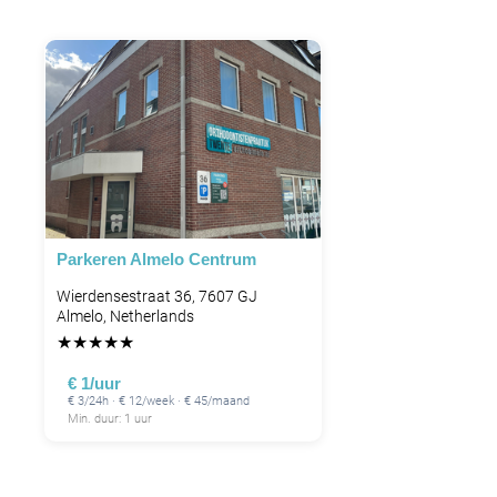
Parkeren Almelo Centrum
Wierdensestraat 36, 7607 GJ
Almelo, Netherlands
★
★
★
★
★
€ 1/uur
€ 3/24h · € 12/week · € 45/maand
Min. duur: 1 uur