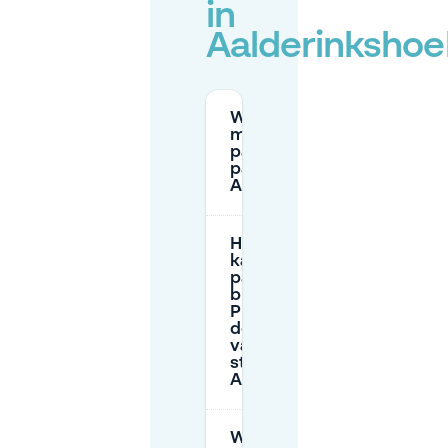
in
Aalderinkshoe
Waar mag ik
met een
parkeerschijf
parkeren in
Aalderinkshoek?
Hoe lang
kan ik
parkeren
bij een
P+R in
de buurt
van
station
Almelo?
Wat zijn de