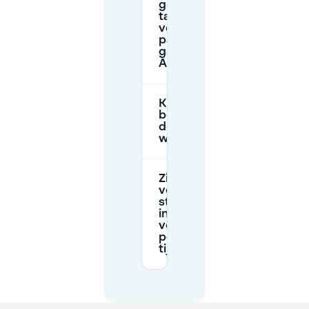
gebruikelijke
tarieven
voor
parkeren in
garages in
Almelo?
Kunnen
bewonersparkeerkaarten
door bezoekers in Almelo
worden gebruikt?
Zijn de prijzen
voor
straatparkeren
in Almelo
verschillend
per zone en
tijd?