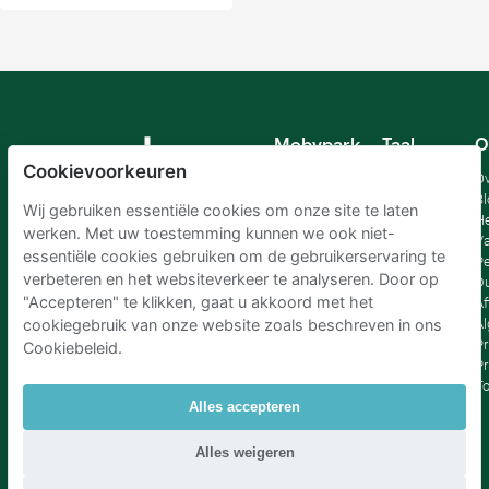
Mobypark
Taal
O
B.V.
Cookievoorkeuren
Duits
Ov
Engels
Bl
Wij gebruiken essentiële cookies om onze site te laten
Spaans
H
werken. Met uw toestemming kunnen we ook niet-
Frankrijk
Va
essentiële cookies gebruiken om de gebruikerservaring te
Italiaans
Pe
verbeteren en het websiteverkeer te analyseren. Door op
Nederlands
D
"Accepteren" te klikken, gaat u akkoord met het
Af
A
cookiegebruik van onze website zoals beschreven in ons
Pr
Cookiebeleid.
Pr
T
Alles accepteren
Parkeren Schiphol
|
Parkeren Amsterdam
|
Alles weigeren
Parkeren RAI Amsterdam P+R
|
Parkeren Brussel
|