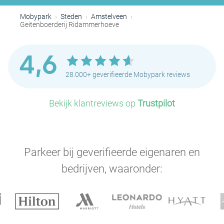
P
P
P
P
P
P
P
Mobypark
Steden
Amstelveen
P
Geitenboerderij Ridammerhoeve
P
P
P
P
P
P
4,6
P
P
28.000+ geverifieerde Mobypark reviews
P
P
P
P
P
Bekijk klantreviews op
Trustpilot
Parkeer bij geverifieerde eigenaren en
bedrijven, waaronder:
P