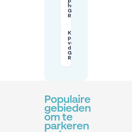
parkeerplaats
het dichtst bij
Geitenboerderij
Ridammerhoeve?
Kan ik
privéparkeerplaatsen
vooraf reserveren in
de buurt van
Geitenboerderij
Ridammerhoeve?
Populaire
gebieden
om te
parkeren