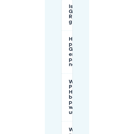
Is parkeren bij
Geitenboerderij
Ridammerhoeve
gratis?
Hoe lang kan ik
parkeren bij de
Geitenboerderij,
en heb ik een
parkeerschijf
nodig?
Wanneer is
P
Hoofdentree
betaald
parkeren, en
wat is het
uurtarief?
Waar is de