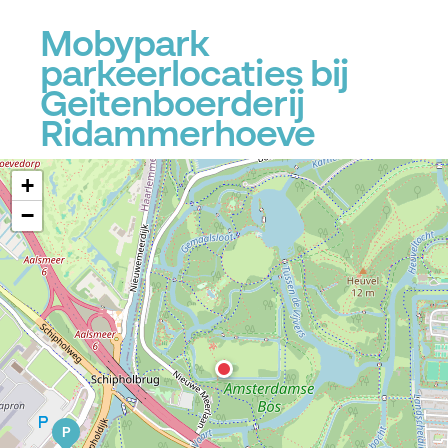
Mobypark
parkeerlocaties bij
Geitenboerderij
Ridammerhoeve
+
−
P