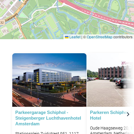
Leaflet
|
©
OpenStreetMap
contributors
Parkeergarage Schiphol -
Parkeren Schiphol -
Steigenberger Luchthavenhotel
Hotel
Amsterdam
Oude Haagseweg 20, 1
Amsterdam, Netherlan
P
Stationsplein Zuid-West 951, 1117