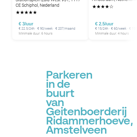
CE Schiphol, Nederland
★
★
★
★
☆
★
★
★
★
★
€ 3/uur
€ 2.5/uur
P
P
€ 22.5/24h · € 90/week · € 207/maand
€ 15/24h · € 60/week · € 1
Minimale duur: 6 hours
Minimale duur: 4 hours
Parkeren
in de
buurt
van
Geitenboerderij
Ridammerhoeve,
Amstelveen