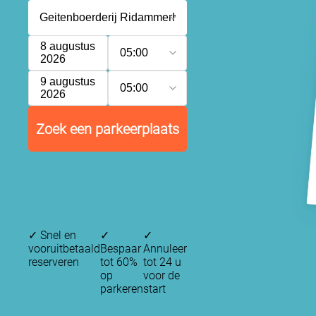
8 augustus
05:00
2026
9 augustus
05:00
2026
Zoek een parkeerplaats
✓
Snel en
✓
✓
vooruitbetaald
Bespaar
Annuleer
reserveren
tot 60%
tot 24 u
op
voor de
parkeren
start
P
P
P
P