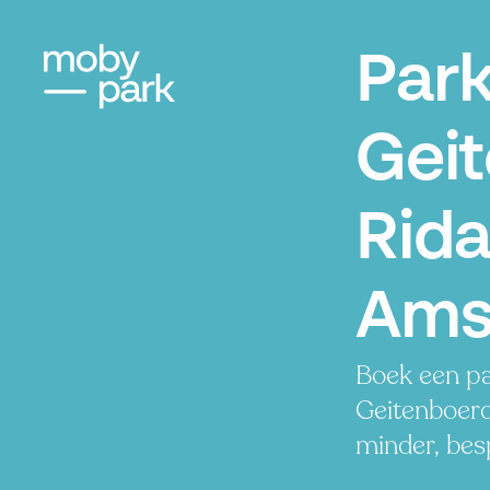
Par
Geit
Rid
Ams
Boek een pa
Geitenboerd
minder, besp