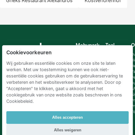
Grieks Restaurant Alexandros
Kostverlorenhof
Mobypark
Taal
O
B.V.
Cookievoorkeuren
Duits
Ov
Engels
Bl
Wij gebruiken essentiële cookies om onze site te laten
Spaans
H
werken. Met uw toestemming kunnen we ook niet-
Frankrijk
Va
essentiële cookies gebruiken om de gebruikerservaring te
Italiaans
Pe
verbeteren en het websiteverkeer te analyseren. Door op
Nederlands
D
"Accepteren" te klikken, gaat u akkoord met het
Af
A
cookiegebruik van onze website zoals beschreven in ons
Pr
Cookiebeleid.
Pr
T
Alles accepteren
Parkeren Schiphol
|
Parkeren Amsterdam
|
Alles weigeren