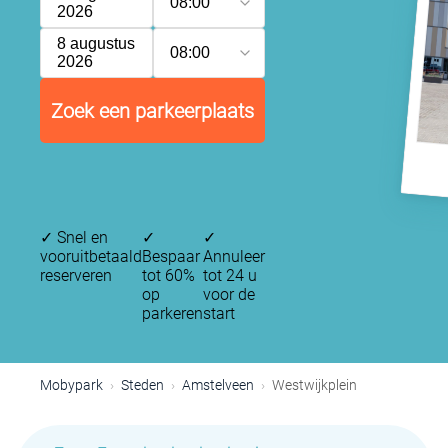
08:00
2026
8 augustus
08:00
2026
Zoek een parkeerplaats
✓
Snel en
✓
✓
vooruitbetaald
Bespaar
Annuleer
reserveren
tot 60%
tot 24 u
op
voor de
parkeren
start
Mobypark
Steden
Amstelveen
Westwijkplein