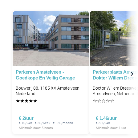
Parkeren Amstelveen -
Parkeerplaats Amste
Goedkope En Veilig Garage
Dokter Willem Dree
Bouwerij 88, 1185 XX Amstelveen,
Doctor Willem Dreesweg
Nederland
Amstelveen, Netherlan
★
★
★
★
★
☆
☆
☆
☆
☆
€ 2/uur
€ 1.46/uur
€ 10/24h · € 60/week · € 130/maand
€ 8.7/24h
Minimale duur: 5 hours
Minimale duur: 1 uur