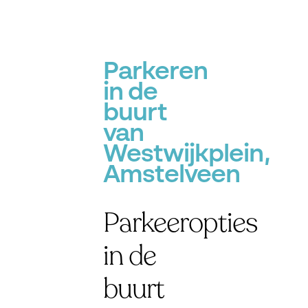
Parkeren
in de
buurt
van
Westwijkplein,
Amstelveen
Parkeeropties
in de
buurt