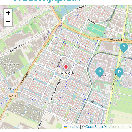
+
−
P
P
P
Leaflet
|
©
OpenStreetMap
contributors