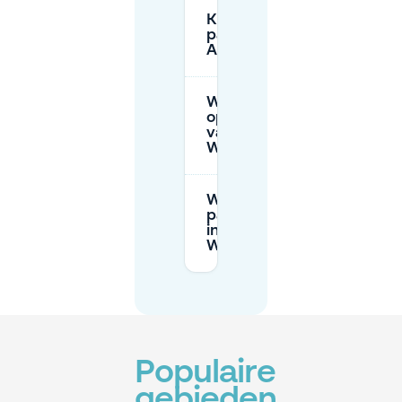
Kun je gratis
parkeren in
Amstelveen?
Wat zijn de
openingstijden
van
Westwijkplein?
Wat zijn de
parkeertarieven
in de buurt van
Westwijkplein?
Populaire
gebieden