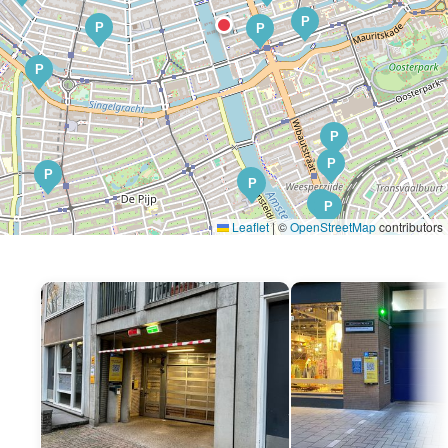
P
P
P
P
P
P
P
P
P
P
P
Leaflet
|
©
OpenStreetMap
contributors
P
P
P
P
P
P
P
P
P
P
P