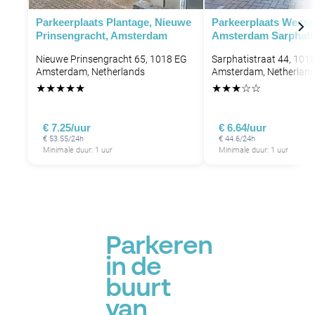
P
P
Parkeerplaats Plantage, Nieuwe
Parkeerplaats Weesp
Prinsengracht, Amsterdam
Amsterdam Sarphati
P
P
P
Nieuwe Prinsengracht 65, 1018 EG
Sarphatistraat 44, 10
P
P
Amsterdam, Netherlands
Amsterdam, Netherlan
P
P
P
★
★
★
★
★
★
★
★
☆
☆
€ 7.25/uur
€ 6.64/uur
€ 53.55/24h
€ 44.6/24h
Minimale duur: 1 uur
Minimale duur: 1 uur
Parkeren
in de
buurt
van