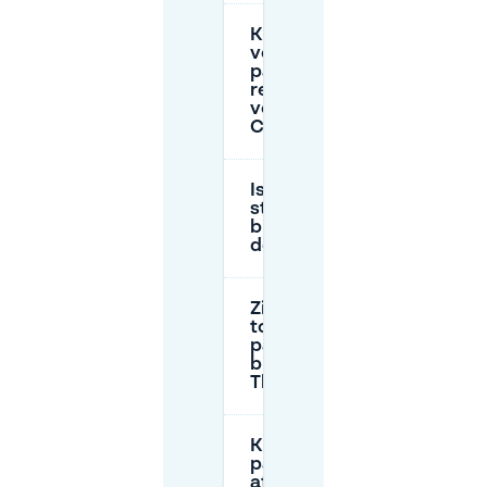
Kan ik
vooraf
parkeren
reserveren
voor
Carré?
Is er
straatparkeren
bij Carré aan
de Amstel?
Zijn er
toegankelijke
parkeerplekken
bij Koninklijk
Theater Carré?
Kan ik
passagiers
afzetten