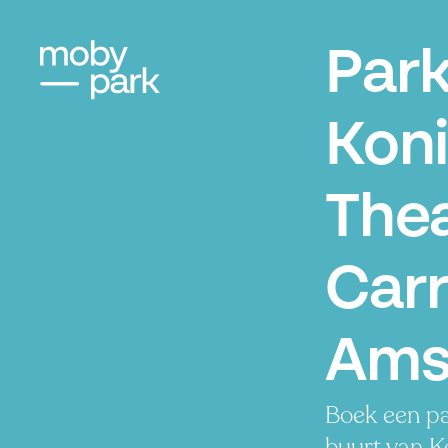
Par
Koni
The
Carr
Ams
Boek een pa
buurt van Ko