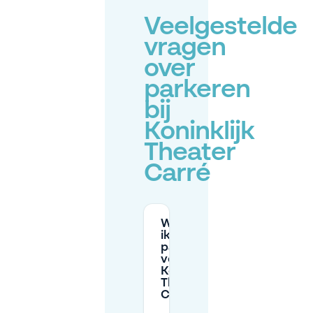
Veelgestelde
vragen
over
parkeren
bij
Koninklijk
Theater
Carré
Waar kan
ik
parkeren
voor
Koninklijk
Theater
Carré?