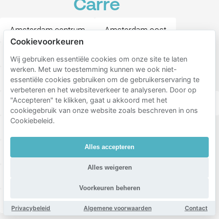
Carré
Amsterdam centrum
Amsterdam oost
Cookievoorkeuren
Amsterdam zuid
Weesperbuurt en Plantage
Wij gebruiken essentiële cookies om onze site te laten
werken. Met uw toestemming kunnen we ook niet-
Jodenbuurt
Plantage
Grachtengordel-Zuid
essentiële cookies gebruiken om de gebruikerservaring te
verbeteren en het websiteverkeer te analyseren. Door op
"Accepteren" te klikken, gaat u akkoord met het
De Weteringschans
Oosterparkbuurt
Kadijken
cookiegebruik van onze website zoals beschreven in ons
Cookiebeleid.
Weesperzijde
Nieuwmarkt en Lastage
Alles accepteren
De Wallen
Nieuwe Pijp
Oude Pijp
Alles weigeren
Diamantbuurt
Burgwallen Nieuwe Zijde
Voorkeuren beheren
Transvaalbuurt
Wittenburg
Leidseplein
Privacybeleid
Algemene voorwaarden
Contact