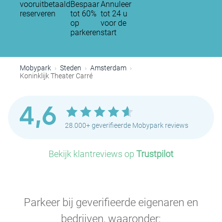
vooruitbetaald
Bespaar
Annuleer
reserveren
tot 60%
tot 24 u
op
voor de
parkeren
start
P
P
P
Mobypark
Steden
Amsterdam
Koninklijk Theater Carré
P
4,6
P
P
28.000+ geverifieerde Mobypark reviews
P
P
P
Bekijk klantreviews op
Trustpilot
P
P
P
P
P
Parkeer bij geverifieerde eigenaren en
P
P
bedrijven, waaronder: