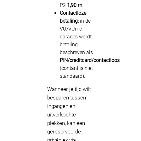
P2
1,90 m
.
Contactloze
betaling:
in de
VU/VUmc-
garages wordt
betaling
beschreven als
PIN/creditcard/contactloos
(contant is niet
standaard).
Wanneer je tijd wilt
besparen tussen
ingangen en
uitverkochte
plekken, kan een
gereserveerde
privéplek via