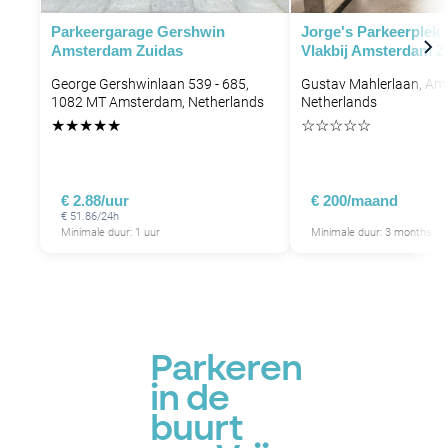
Parkeergarage Gershwin
Jorge's Parkeerplek 
Amsterdam Zuidas
Vlakbij Amsterdam Zu
George Gershwinlaan 539 - 685,
Gustav Mahlerlaan, Am
1082 MT Amsterdam, Netherlands
Netherlands
★
★
★
★
★
☆
☆
☆
☆
☆
P
P
€ 2.88/uur
€ 200/maand
€ 51.86/24h
Minimale duur: 1 uur
Minimale duur: 3 months
Parkeren
in de
buurt