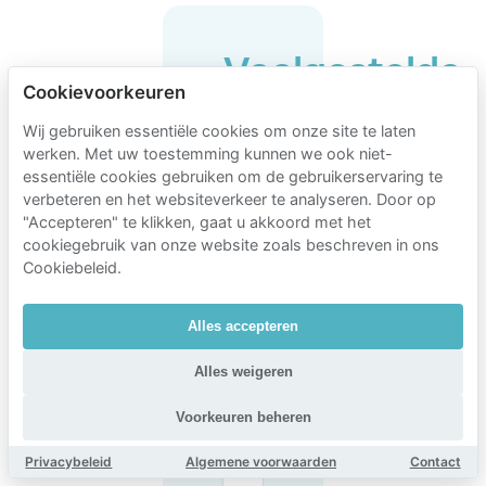
Veelgestelde
Cookievoorkeuren
vragen
over
Wij gebruiken essentiële cookies om onze site te laten
werken. Met uw toestemming kunnen we ook niet-
parkeren
essentiële cookies gebruiken om de gebruikerservaring te
bij
verbeteren en het websiteverkeer te analyseren. Door op
"Accepteren" te klikken, gaat u akkoord met het
Vrije
cookiegebruik van onze website zoals beschreven in ons
Universiteit
Cookiebeleid.
Amsterdam
Alles accepteren
Alles weigeren
Waar kan ik
met de auto
parkeren bij
Voorkeuren beheren
de Vrije
Universiteit
Privacybeleid
Algemene voorwaarden
Contact
Amsterdam?