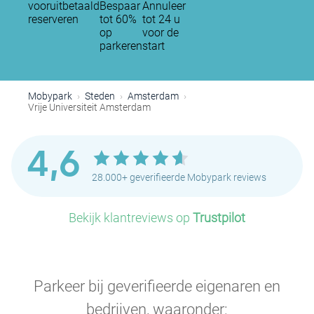
vooruitbetaald
Bespaar
Annuleer
reserveren
tot 60%
tot 24 u
op
voor de
P
P
parkeren
start
P
P
Mobypark
Steden
Amsterdam
Vrije Universiteit Amsterdam
4,6
P
P
P
28.000+ geverifieerde Mobypark reviews
P
P
P
P
P
P
Bekijk klantreviews op
Trustpilot
P
P
P
P
P
Parkeer bij geverifieerde eigenaren en
bedrijven, waaronder: