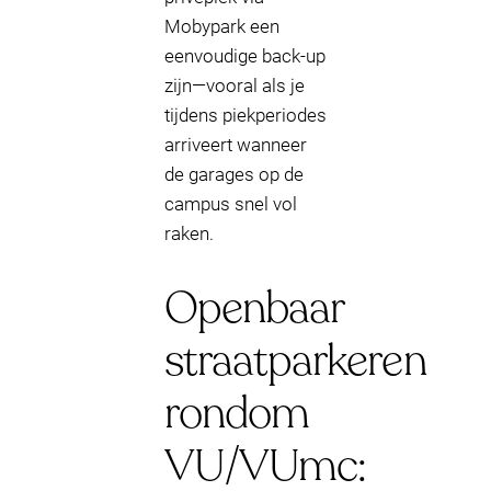
Mobypark een
eenvoudige back-up
zijn—vooral als je
tijdens piekperiodes
arriveert wanneer
de garages op de
campus snel vol
raken.
Openbaar
straatparkeren
rondom
VU/VUmc: