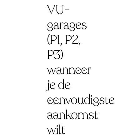
VU-
garages
(P1, P2,
P3)
wanneer
je de
eenvoudigste
aankomst
wilt