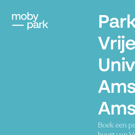
Par
Vrij
Univ
Ams
Ams
Boek een pa
buurt van Vr