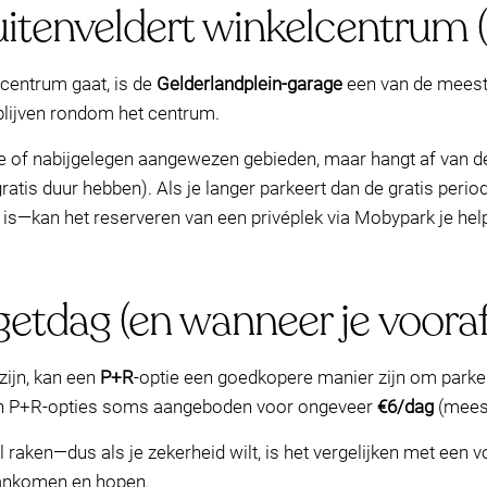
uitenveldert winkelcentrum 
lcentrum gaat, is de
Gelderlandplein-garage
een van de meest 
blijven rondom het centrum.
ge of nabijgelegen aangewezen gebieden, maar hangt af van de
tis duur hebben). Als je langer parkeert dan de gratis periode—
t is—kan het reserveren van een privéplek via Mobypark je he
etdag (en wanneer je vooraf
 zijn, kan een
P+R
-optie een goedkopere manier zijn om park
rden P+R-opties soms aangeboden voor ongeveer
€6/dag
(mees
raken—dus als je zekerheid wilt, is het vergelijken met een 
aankomen en hopen.