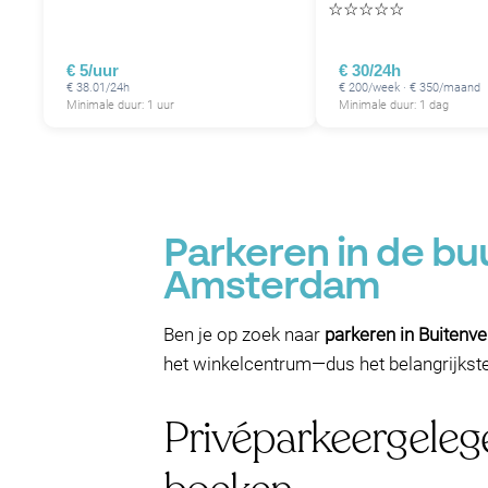
☆
☆
☆
☆
☆
P
€ 5/uur
€ 30/24h
€ 38.01/24h
€ 200/week · € 350/maand
Minimale duur: 1 uur
Minimale duur: 1 dag
Parkeren in de bu
Amsterdam
Ben je op zoek naar
parkeren in Buitenve
het winkelcentrum—dus het belangrijkst
Privéparkeergeleg