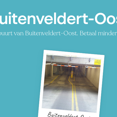
uitenveldert-O
uurt van Buitenveldert-Oost. Betaal minder,
P
P
P
P
P
P
P
P
P
P
P
P
P
P
P
P
P
P
Buitenveldert-Oost
P