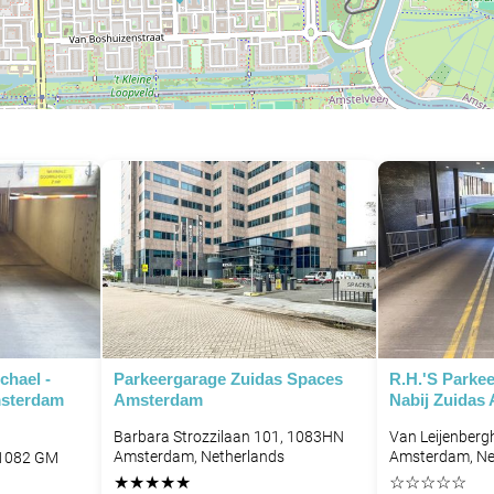
chael -
Parkeergarage Zuidas Spaces
R.H.'s Parkee
msterdam
Amsterdam
Nabij Zuidas
Barbara Strozzilaan 101, 1083HN
Van Leijenberg
Amsterdam, Netherlands
Amsterdam, Ne
 1082 GM
P
★
★
★
★
★
☆
☆
☆
☆
☆