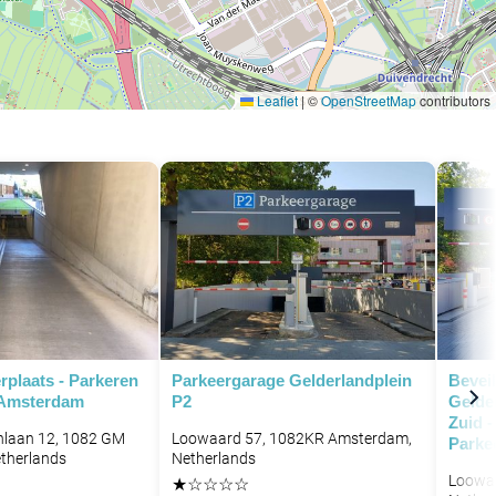
Leaflet
|
©
OpenStreetMap
contributors
rplaats - Parkeren
Parkeergarage Gelderlandplein
Bevei
P
 Amsterdam
P2
Gelde
Zuid 
hlaan 12, 1082 GM
Loowaard 57, 1082KR Amsterdam,
Parke
therlands
Netherlands
P
Loowa
★
☆
☆
☆
☆