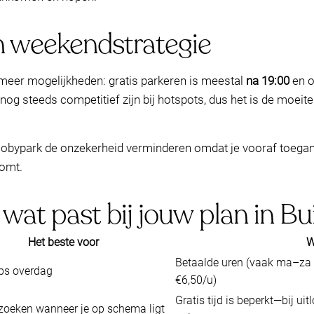
n weekendstrategie
k meer mogelijkheden: gratis parkeren is meestal
na 19:00
en 
g steeds competitief zijn bij hotspots, dus het is de moeite
n Mobypark de onzekerheid verminderen omdat je vooraf toegang 
komt.
: wat past bij jouw plan in 
Het beste voor
W
Betaalde uren (vaak ma–za 
ops overdag
€6,50/u)
Gratis tijd is beperkt—bij u
ezoeken wanneer je op schema ligt