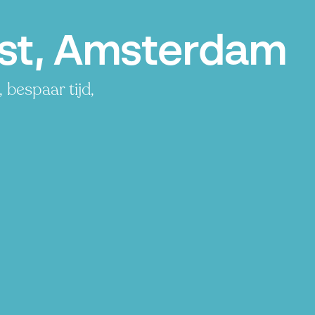
ost, Amsterdam
 bespaar tijd,
P
P
P
P