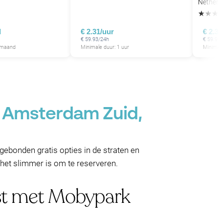
Nether
★
★
★
d
€ 2.31/uur
€ 2.
€ 59.93/24h
€ 59.9
1 maand
Minimale duur: 1 uur
Minima
, Amsterdam Zuid,
ijdgebonden gratis opties in de straten en
het slimmer is om te reserveren.
ost met Mobypark