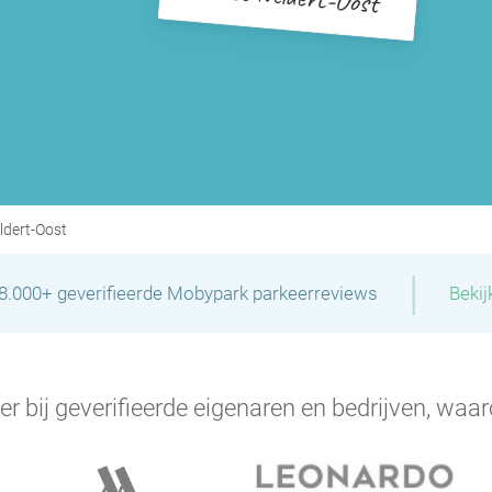
P
P
P
P
P
P
P
P
P
P
P
P
P
P
P
P
ldert-Oost
P
|
P
28.000+ geverifieerde Mobypark parkeerreviews
Bekij
P
er bij geverifieerde eigenaren en bedrijven, waar