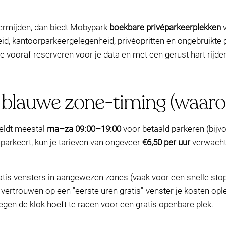
 vermijden, dan biedt Mobypark
boekbare privéparkeerplekken
v
d, kantoorparkeergelegenheid, privéopritten en ongebruikte g
 je vooraf reserveren voor je data en met een gerust hart rijd
 blauwe zone-timing (waarop
geldt meestal
ma–za 09:00–19:00
voor betaald parkeren (bijv
 parkeert, kun je tarieven van ongeveer
€6,50 per uur
verwachte
is vensters in aangewezen zones (vaak voor een snelle stop)
n vertrouwen op een "eerste uren gratis"-venster je kosten op
tegen de klok hoeft te racen voor een gratis openbare plek.