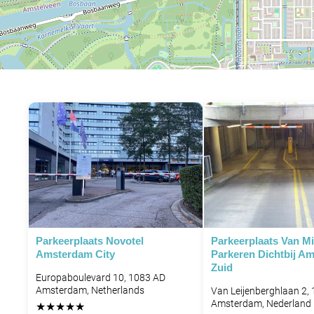
Parkeerplaats Novotel
Parkeerplaats Van Mi
Amsterdam City
Parkeren Dichtbij A
Zuid
Europaboulevard 10, 1083 AD
Amsterdam, Netherlands
Van Leijenberghlaan 2,
Amsterdam, Nederland
★
★
★
★
★