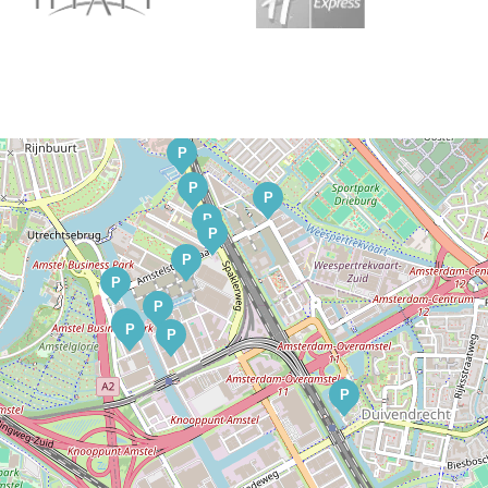
P
P
P
P
P
P
P
P
P
P
P
P
P
P
P