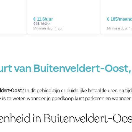
€ 11.6/uur
€ 185/maan
€ 38.16/24h
Minimale duur: 1 uur
Minimale duur: 
urt van Buitenveldert-Oost
ldert-Oost
? In dit gebied zijn er duidelijke betaalde uren en t
e is te weten wanneer je goedkoop kunt parkeren en wanneer 
enheid in Buitenveldert-O