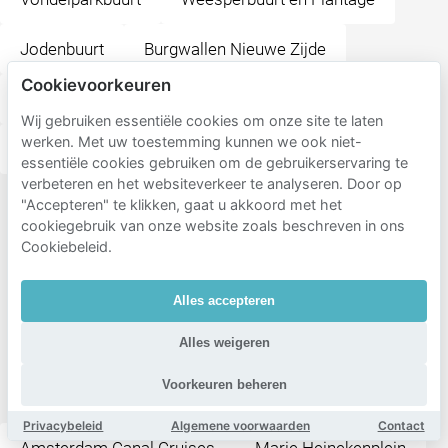
Jodenbuurt
Burgwallen Nieuwe Zijde
Cookievoorkeuren
Negen Straatjes
Overtoombuurt
Wij gebruiken essentiële cookies om onze site te laten
werken. Met uw toestemming kunnen we ook niet-
Amsterdam Oud-West
Apollobuurt
essentiële cookies gebruiken om de gebruikerservaring te
verbeteren en het websiteverkeer te analyseren. Door op
"Accepteren" te klikken, gaat u akkoord met het
Populaire
cookiegebruik van onze website zoals beschreven in ons
bestemmingen
Cookiebeleid.
in de
buurt
Alles accepteren
van
Alles weigeren
Heineken
Voorkeuren beheren
Experience
Privacybeleid
Algemene voorwaarden
Contact