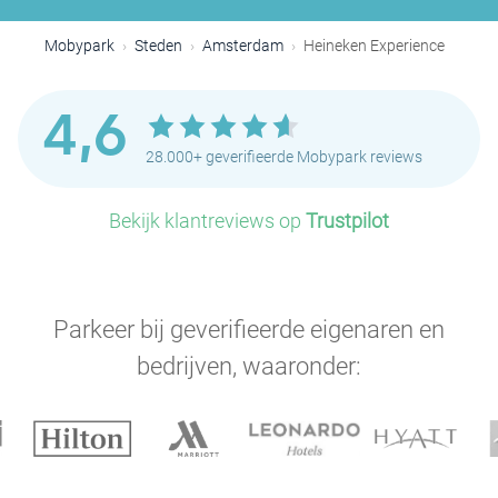
P
P
Mobypark
Steden
Amsterdam
Heineken Experience
P
P
P
P
P
P
P
P
P
4,6
P
28.000+ geverifieerde Mobypark reviews
P
P
Bekijk klantreviews op
Trustpilot
P
P
P
P
P
P
Parkeer bij geverifieerde eigenaren en
P
P
P
bedrijven, waaronder:
P
P
P
P
P
P