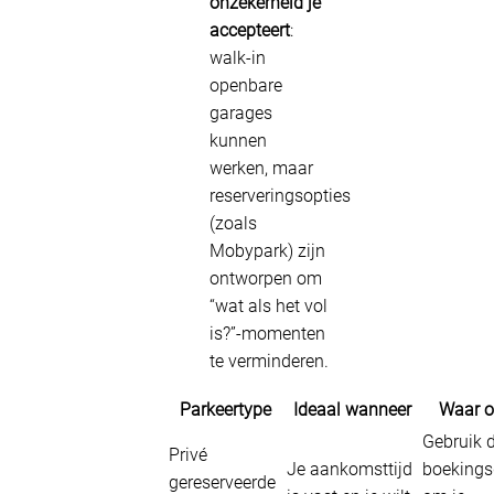
onzekerheid je
accepteert
:
walk-in
openbare
garages
kunnen
werken, maar
reserveringsopties
(zoals
Mobypark) zijn
ontworpen om
“wat als het vol
is?”-momenten
te verminderen.
Parkeertype
Ideaal wanneer
Waar o
Gebruik 
Privé
Je aankomsttijd
boeking
gereserveerde