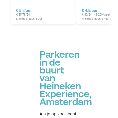
P
€ 5.8/uur
€ 4.5/uur
€ 55.78/24h
€ 40/24h · € 200/week
Minimale duur: 1 uur
Minimale duur: 2 hours
Parkeren
in de
buurt
van
Heineken
Experience,
Amsterdam
Als je op zoek bent