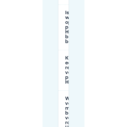
Is
weekendparkeren
op de
parkeerplaats
Heinekenplein
beperkt tot
bepaalde tijden?
Kan ik vooraf
een plek
reserveren
voor de
parkeerplaats
Heinekenplein?
Wat is de
veiligste
manier om
boetes te
voorkomen
rond de