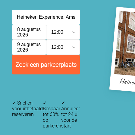
8 augustus
12:00
2026
9 augustus
12:00
2026
Zoek een parkeerplaats
Heine
✓
Snel en
✓
✓
vooruitbetaald
Bespaar
Annuleer
reserveren
tot 60%
tot 24 u
P
op
voor de
parkeren
start
P