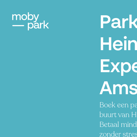
Par
Hei
Expe
Ams
Boek een pa
buurt van H
Betaal minde
zonder stres