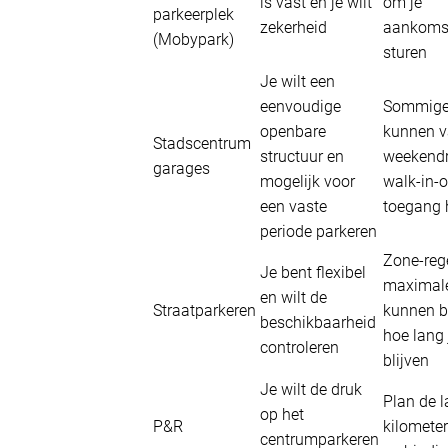
is vast en je wilt
om je
parkeerplek
zekerheid
aankomst
(Mobypark)
sturen
Je wilt een
eenvoudige
Sommige
openbare
kunnen v
Stadscentrum
structuur en
weekendr
garages
mogelijk voor
walk-in-o
een vaste
toegang
periode parkeren
Zone-reg
Je bent flexibel
maximal
en wilt de
Straatparkeren
kunnen b
beschikbaarheid
hoe lang
controleren
blijven
Je wilt de druk
Plan de l
op het
P&R
kilometer
centrumparkeren