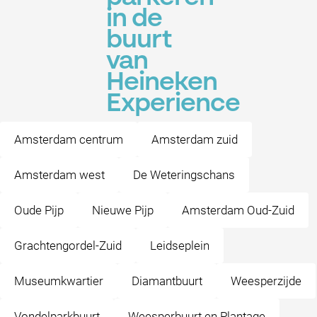
in de
buurt
van
Heineken
Experience
Amsterdam centrum
Amsterdam zuid
Amsterdam west
De Weteringschans
Oude Pijp
Nieuwe Pijp
Amsterdam Oud-Zuid
Grachtengordel-Zuid
Leidseplein
Museumkwartier
Diamantbuurt
Weesperzijde
Vondelparkbuurt
Weesperbuurt en Plantage