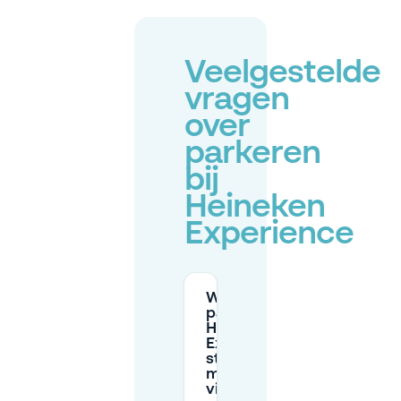
Veelgestelde
vragen
over
parkeren
bij
Heineken
Experience
Waar kan ik
parkeren bij de
Heineken
Experience als
straatparkeren
moeilijk te
vinden is?