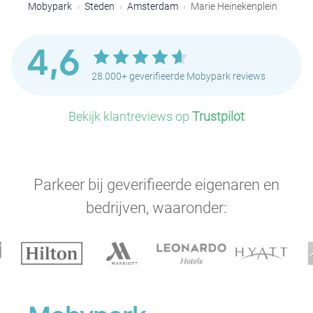
P
Mobypark
Steden
Amsterdam
Marie Heinekenplein
P
P
P
P
P
P
P
P
P
P
4,6
28.000+ geverifieerde Mobypark reviews
P
Bekijk klantreviews op
Trustpilot
P
P
P
P
P
P
P
P
Parkeer bij geverifieerde eigenaren en
P
bedrijven, waaronder:
P
P
P
P
P
P
P
P
P
P
P
P
P