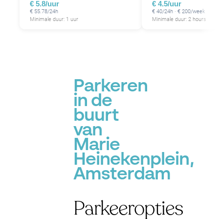
€ 5.8/uur
€ 4.5/uur
€ 55.78/24h
€ 40/24h · € 200/week
Minimale duur: 1 uur
Minimale duur: 2 hours
Parkeren
in de
buurt
van
Marie
Heinekenplein,
Amsterdam
Parkeeropties