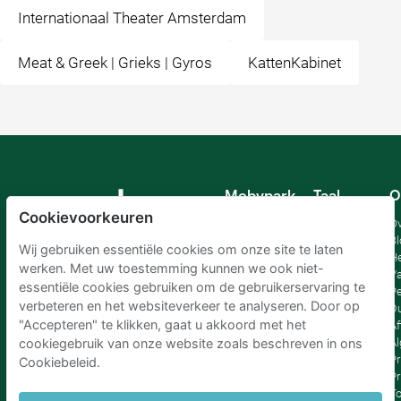
Internationaal Theater Amsterdam
Meat & Greek | Grieks | Gyros
KattenKabinet
Mobypark
Taal
O
B.V.
Cookievoorkeuren
Duits
Ov
Engels
Bl
Wij gebruiken essentiële cookies om onze site te laten
Spaans
H
werken. Met uw toestemming kunnen we ook niet-
Frankrijk
Va
essentiële cookies gebruiken om de gebruikerservaring te
Italiaans
Pe
verbeteren en het websiteverkeer te analyseren. Door op
Nederlands
D
"Accepteren" te klikken, gaat u akkoord met het
Af
A
cookiegebruik van onze website zoals beschreven in ons
Pr
Cookiebeleid.
Pr
T