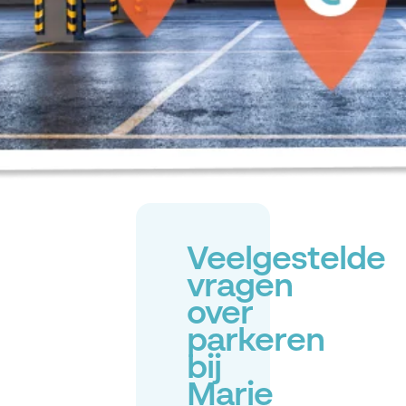
Veelgestelde
vragen
over
parkeren
bij
Marie