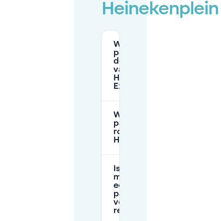
Heinekenplein
Waar kan ik
parkeren in
de buurt
van de
Heineken
Experience?
Wat zijn de
parkeertarieven
rondom Marie
Heinekenplein?
Is het
mogelijk om
een
parkeerplek
vooraf te
reserveren?