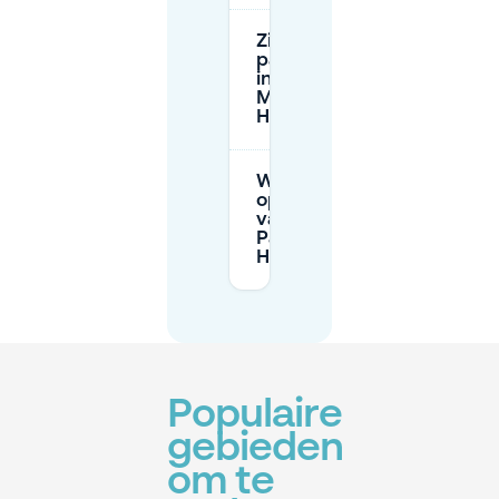
Zijn er gratis
parkeeropties
in de buurt van
Marie
Heinekenplein?
Wat zijn de
openingstijden
van APCOA
Parking
Heinekenplein?
Populaire
gebieden
om te