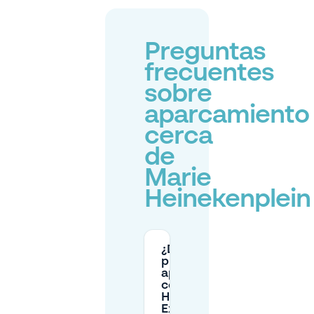
Preguntas
frecuentes
sobre
aparcamiento
cerca
de
Marie
Heinekenplein
¿Dónde
puedo
aparcar
cerca de la
Heineken
Experience?