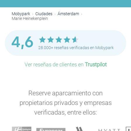
P
Mobypark
Ciudades
Ámsterdam
P
Marie Heinekenplein
P
P
P
P
4,6
P
P
P
P
P
P
P
28.000+ reseñas verificadas en Mobypark
P
Ver reseñas de clientes en
Trustpilot
P
P
P
Reserve aparcamiento con
P
P
P
P
P
propietarios privados y empresas
P
verificadas, entre ellos:
P
P
P
P
P
P