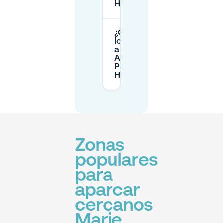
Heinekenplein?
¿Cuáles son
los horarios de
apertura de
APCOA
Parking
Heinekenplein?
Zonas
populares
para
aparcar
cercanos
Marie