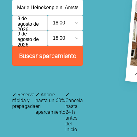
8 de
18:00
agosto de
2026
9 de
18:00
agosto de
2026
Buscar aparcamiento
✓
Reserva
✓
Ahorre
✓
rápida y
hasta un 60%
Cancela
prepagada
en
hasta
aparcamiento
24 h
antes
del
inicio