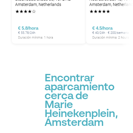
P
P
Amsterdam, Netherlands
Amsterdam, Netherlan
★
★
★
★
☆
★
★
★
★
★
P
€ 5.8/hora
€ 4.5/hora
€ 55.78/24h
€ 40/24h · € 200/semana
Duración mínima: 1 hora
Duración mínima: 2 hours
Encontrar
aparcamiento
cerca de
Marie
Heinekenplein,
Ámsterdam