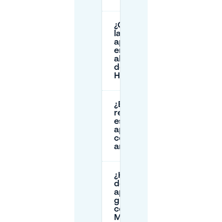
¿Cuáles son
las tarifas de
aparcamiento
en los
alrededores
de Marie
Heinekenplein?
¿Es posible
reservar un
espacio de
aparcamiento
con
antelación?
¿Hay opciones
de
aparcamiento
gratuitas
cerca de
Marie