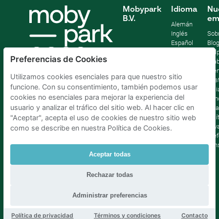
Mobypark
Idioma
Nu
B.V.
em
Alemán
Inglés
Sob
Español
Blo
Francia
Help
Preferencias de Cookies
Italiano
Tra
Holandés
Pre
Utilizamos cookies esenciales para que nuestro sitio
Sost
funcione. Con su consentimiento, también podemos usar
Afil
cookies no esenciales para mejorar la experiencia del
Con
usuario y analizar el tráfico del sitio web. Al hacer clic en
lega
Polí
"Aceptar", acepta el uso de cookies de nuestro sitio web
priv
como se describe en nuestra Política de Cookies.
Pref
con
Aceptar todas
Parking Madrid La Latina
|
Parking Madrid Bilbao
|
Rechazar todas
Parking Madrid AtochaPaíses Bajos
|
Parking Amsterdam
|
Parking Bruselas
|
Parking La Haya
Administrar preferencias
Política de privacidad
Términos y condiciones
Contacto