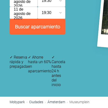
19:30
agosto de
2026
11 de
19:30
agosto de
2026
Buscar aparcamiento
✓
Reserva
✓
Ahorre
✓
rápida y
hasta un 60%
Cancela
prepagada
en
hasta
aparcamiento
24 h
antes
del
inicio
P
Mobypark
Ciudades
Ámsterdam
Museumplein