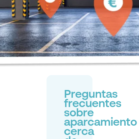
Preguntas
frecuentes
sobre
aparcamiento
cerca