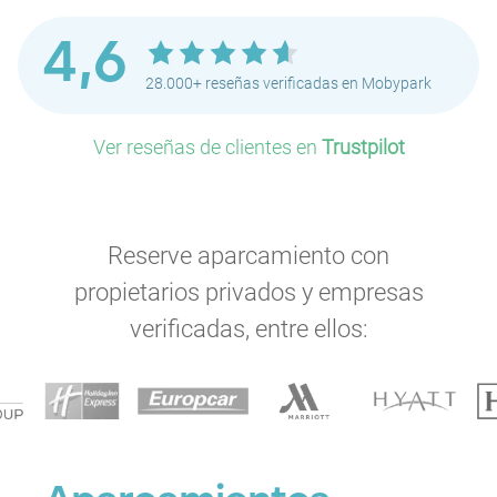
P
P
P
P
4,6
P
28.000+ reseñas verificadas en Mobypark
P
P
Ver reseñas de clientes en
Trustpilot
P
P
P
P
Reserve aparcamiento con
P
P
P
propietarios privados y empresas
P
P
verificadas, entre ellos:
P
P
P
P
P
P
P
P
P
P