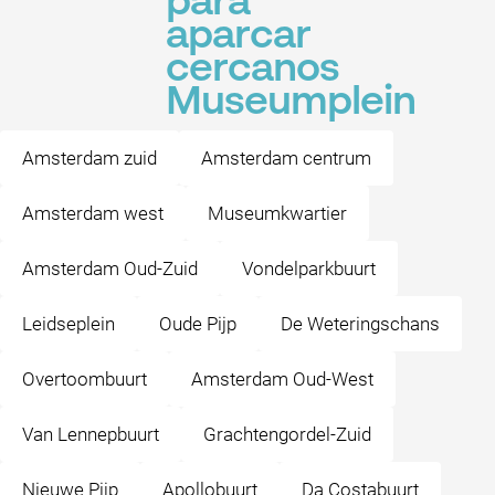
para
aparcar
cercanos
Museumplein
Amsterdam zuid
Amsterdam centrum
Amsterdam west
Museumkwartier
Amsterdam Oud-Zuid
Vondelparkbuurt
Leidseplein
Oude Pijp
De Weteringschans
Overtoombuurt
Amsterdam Oud-West
Van Lennepbuurt
Grachtengordel-Zuid
Nieuwe Pijp
Apollobuurt
Da Costabuurt