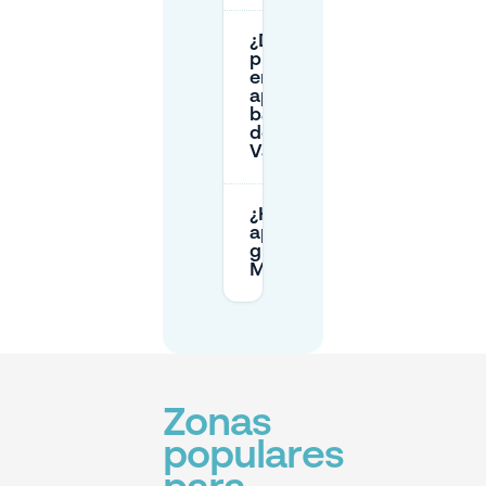
¿Dónde
puedo
encontrar
aparcamiento
barato cerca
del Museo
Van Gogh?
¿Hay
aparcamiento
gratuito en
Museumplein?
Zonas
populares