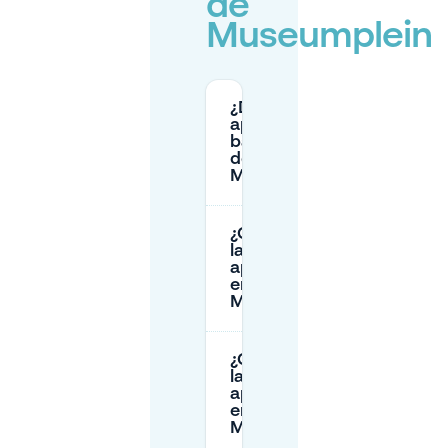
de
Museumplein
¿Dónde puedo
aparcar
barato cerca
de
Museumplein?
¿Cuáles son
las tarifas de
aparcamiento
en Q-Park
Museumplein?
¿Cuáles son
las tarifas de
aparcamiento
en
Museumplein?