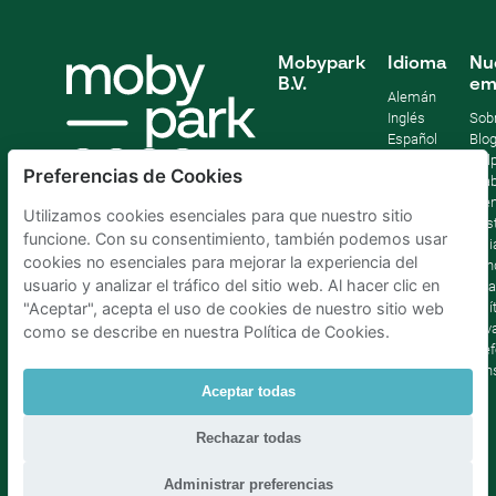
Mobypark
Idioma
Nu
B.V.
em
Alemán
Inglés
Sob
Español
Blo
Francia
Help
Preferencias de Cookies
Italiano
Tra
Holandés
Pre
Utilizamos cookies esenciales para que nuestro sitio
Sost
funcione. Con su consentimiento, también podemos usar
Afil
cookies no esenciales para mejorar la experiencia del
Con
usuario y analizar el tráfico del sitio web. Al hacer clic en
lega
Polí
"Aceptar", acepta el uso de cookies de nuestro sitio web
priv
como se describe en nuestra Política de Cookies.
Pref
con
Aceptar todas
Parking Madrid La Latina
|
Parking Madrid Bilbao
|
Rechazar todas
Parking Madrid AtochaPaíses Bajos
|
Parking Amsterdam
|
Parking Bruselas
|
Parking La Haya
Administrar preferencias